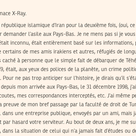
nace X-Ray.
la république islamique d’Iran pour la deuxième fois, (oui, 
ur demander l’asile aux Pays-Bas. Je ne mens pas si je vou
tait inconnu, était entièrement basé sur les informations, po
e certains de mes amis irakiens et autres, réfugiés de lon
as caché à personne que le simple fait de débarquer de Téhé
9, était, aux yeux des polices de la planète, un crime polit
Pour ne pas trop anticiper sur l’histoire, je dirais qu’il s’ét
depuis mon arrivée aux Pays-Bas, le 31 décembre 1998, j’a
outes, mes correspondances interceptés, etc. J’ai même pe
 preuve de mon bref passage par la faculté de droit de Tu
il dans une entreprise publique, envoyés par un ami, mais
it par hasard votre serviteur. Au bout de deux ans, je me su
dans la situation de celui qui n’a jamais fait d’études ou d