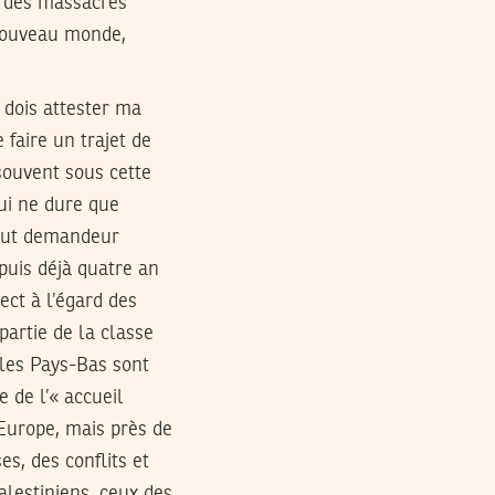
es des massacres
 nouveau monde,
 dois attester ma
 faire un trajet de
 souvent sous cette
ui ne dure que
tout demandeur
epuis déjà quatre an
ect à l’égard des
artie de la classe
 les Pays-Bas sont
e de l’« accueil
 Europe, mais près de
s, des conflits et
palestiniens, ceux des