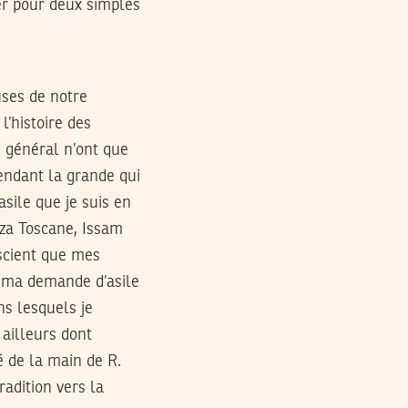
er pour deux simples
uses de notre
l’histoire des
n général n’ont que
tendant la grande qui
asile que je suis en
iza Toscane, Issam
nscient que mes
e ma demande d’asile
ns lesquels je
 ailleurs dont
é de la main de R.
radition vers la