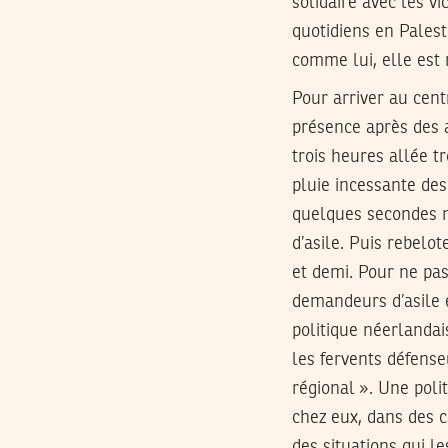
solidaire avec les v
quotidiens en Pales
comme lui, elle est
Pour arriver au cent
présence après des a
trois heures allée t
pluie incessante de
quelques secondes m
d’asile. Puis rebelot
et demi. Pour ne pas
demandeurs d’asile e
politique néerlandai
les fervents défenseu
régional ». Une poli
chez eux, dans des c
des situations qui le