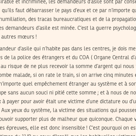
sirable et incriminée, les demandeurs d’asile sont par cons
u’ils faut débarrasser le pays d’eux et ce par n’importe 
l’humiliation, des tracas bureaucratiques et de la propagat
es demandeurs d’asile est minée. C’est la guerre psycholog
 autres mœurs !
eur d’asile qui n’habite pas dans les centres, je dois me
 de la police des étrangers et du COA ( Organe Central d’
au risque de ne plus recevoir la somme d’argent qui nous t
ombe malade, si on rate le train, si on arrive cinq minutes e
 n’importe quel empêchement étranger au système et à son
oupe sans aucun souci ni pitié cette somme ; et à nous de
ix à payer pour avoir était une victime d’une dictature ou d’
. Aux yeux du système, la victime des situations qui poussent
ouvoir supporter plus de malheur que quiconque. Chaque v
es épreuves, elle est donc insensible ! C’est pourquoi on es