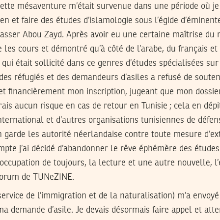
cette mésaventure m’était survenue dans une période où je
den et faire des études d’islamologie sous l’égide d’éminente
Nasser Abou Zayd. Après avoir eu une certaine maîtrise du
les cours et démontré qu’à côté de l’arabe, du français et d
 qui était sollicité dans ce genres d’études spécialisées sur 
 des réfugiés et des demandeurs d’asiles a refusé de souten
t financièrement mon inscription, jugeant que mon dossier 
rais aucun risque en cas de retour en Tunisie ; cela en dépit
ternational et d’autres organisations tunisiennes de défen
garde les autorité néerlandaise contre toute mesure d’ext
compte j’ai décidé d’abandonner le rêve éphémère des étud
ccupation de toujours, la lecture et une autre nouvelle, l’é
e forum de TUNeZINE.
 service de l’immigration et de la naturalisation) m’a envoy
ma demande d’asile. Je devais désormais faire appel et att