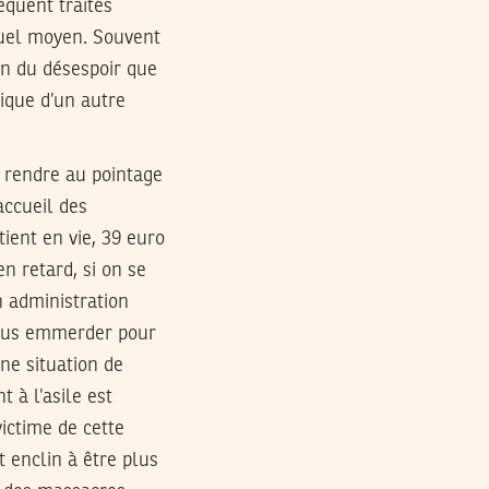
équent traités
quel moyen. Souvent
ion du désespoir que
ique d’un autre
 rendre au pointage
accueil des
ient en vie, 39 euro
n retard, si on se
 administration
 nous emmerder pour
une situation de
 à l’asile est
ictime de cette
t enclin à être plus