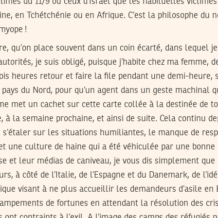
ictimes du 11/9 ou ceux d’Israël que les habituelles victim
tine, en Tchétchénie ou en Afrique. C’est la philosophe du
 myope !
re, qu’on place souvent dans un coin écarté, dans lequel je
utorités, je suis obligé, puisque j’habite chez ma femme, de
rois heures retour et faire la file pendant une demi-heure,
s pays du Nord, pour qu’un agent dans un geste machinal q
e met un cachet sur cette carte collée à la destinée de 
e, à la semaine prochaine, et ainsi de suite. Cela continu d
 s’étaler sur les situations humiliantes, le manque de resp
t une culture de haine qui a été véhiculée par une bonne p
se et leur médias de caniveau, je vous dis simplement que
rs, à côté de l’Italie, de l’Espagne et du Danemark, de l’idé
tique visant à ne plus accueillir les demandeurs d’asile en
ampements de fortunes en attendant la résolution des crise
s ont contraints à l’exil. A l’image des camps des réfugiés 