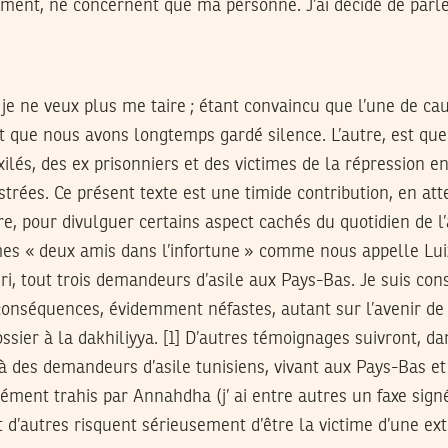
ement, ne concernent que ma personne. J’ai décidé de parl
je ne veux plus me taire ; étant convaincu que l’une de ca
t que nous avons longtemps gardé silence. L’autre, est que 
lés, des ex prisonniers et des victimes de la répression e
trées. Ce présent texte est une timide contribution, en at
re, pour divulguer certains aspect cachés du quotidien de l’
 mes « deux amis dans l’infortune » comme nous appelle Lu
i, tout trois demandeurs d’asile aux Pays-Bas. Je suis co
conséquences, évidemment néfastes, autant sur l’avenir d
sier à la dakhiliyya. [1] D’autres témoignages suivront, da
à des demandeurs d’asile tunisiens, vivant aux Pays-Bas et
rément trahis par Annahdha (j’ ai entre autres un faxe sign
 d’autres risquent sérieusement d’être la victime d’une ext