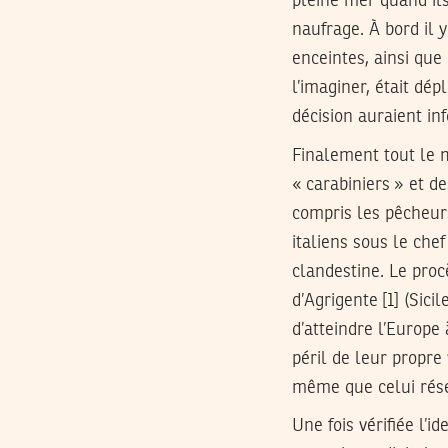
pleine mer quand ils
naufrage. À bord il 
enceintes, ainsi que
l’imaginer, était dé
décision auraient in
Finalement tout le 
« carabiniers » et d
compris les pêcheurs
italiens sous le che
clandestine. Le proc
d’Agrigente [
1
] (Sici
d’atteindre l’Europe 
péril de leur propre
même que celui rés
Une fois vérifiée l’i