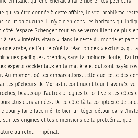
e en Italie, qui chercherait à faire libérer les pêcheurs.
ue qui va être donnée à cette affaire, le vrai problème rest
s solution aucune. Il n’y a rien dans les horizons qui ind
 côté l’espace Schengen tout en se verrouillant de plus e
 à ses « intérêts vitaux » dans le reste du monde et part
nde arabe, de l’autre côté la réaction des « exclus », qui a
irogues pacifiques, prendra, sans la moindre doute, d’aut
es experts occidentaux en la matière et qui sont payés ro
ir. Au moment où les embarcations, telle que celle des de
ar les pêcheurs de Monastir, continuent leur traversée ver
proches, beaucoup d’autres pirogues le font vers les côtes 
puis plusieurs années. De ce côté-là la complexité de la qu
pour y faire face mérite bien un léger détour dans l’histo
e sur les origines et les dimensions de la problématique.
tature au retour impérial.