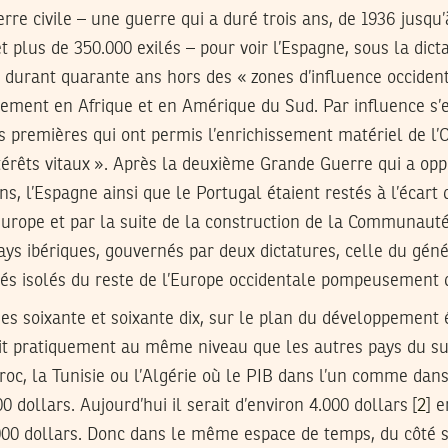
erre civile – une guerre qui a duré trois ans, de 1936 jusqu’
t plus de 350.000 exilés – pour voir l’Espagne, sous la dic
 durant quarante ans hors des « zones d’influence occident
rement en Afrique et en Amérique du Sud. Par influence s’
 premières qui ont permis l’enrichissement matériel de l’O
ntérêts vitaux ». Après la deuxième Grande Guerre qui a op
s, l’Espagne ainsi que le Portugal étaient restés à l’écart 
’Europe et par la suite de la construction de la Communau
ays ibériques, gouvernés par deux dictatures, celle du géné
stés isolés du reste de l’Europe occidentale pompeusement
es soixante et soixante dix, sur le plan du développement
tait pratiquement au même niveau que les autres pays du su
oc, la Tunisie ou l’Algérie où le PIB dans l’un comme dans
0 dollars. Aujourd’hui il serait d’environ 4.000 dollars [
2
] e
000 dollars. Donc dans le même espace de temps, du côté s