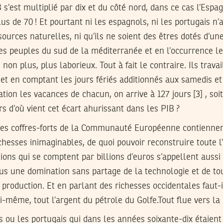
s’est multiplié par dix et du côté nord, dans ce cas l’Espag
lus de 70 ! Et pourtant ni les espagnols, ni les portugais n
ources naturelles, ni qu’ils ne soient des êtres dotés d’une
es peuples du sud de la méditerranée et en l’occurrence l
, non plus, plus laborieux. Tout à fait le contraire. Ils trava
et en comptant les jours fériés additionnés aux samedis e
tion les vacances de chacun, on arrive à 127 jours [
3
] , so
rs d’où vient cet écart ahurissant dans les PIB ?
, les coffres-forts de la Communauté Européenne contienne
hesses inimaginables, de quoi pouvoir reconstruire toute l
ons qui se comptent par billions d’euros s’appellent aussi
lus une domination sans partage de la technologie et de t
 production. Et en parlant des richesses occidentales faut-il
ui-même, tout l’argent du pétrole du Golfe.Tout flue vers l
 ou les portugais qui dans les années soixante-dix étaient