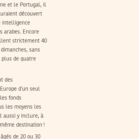
ne et le Portugal, il
’auraient découvert
 intelligence
es arabes. Encore
illent strictement 40
t dimanches, sans
it plus de quatre
nt des
’Europe d’un seul
 les fonds
ous les moyens les
 aussi y inclure, à
a même destination !
 âgés de 20 ou 30