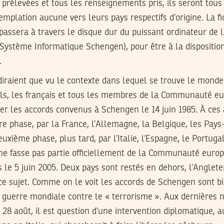
 prélevées et tous les renseignements pris, ils seront to
templation aucune vers leurs pays respectifs d’origine. La f
 passera à travers le disque dur du puissant ordinateur d
Système Informatique Schengen), pour être à la disposition
.
iraient que vu le contexte dans lequel se trouve le monde 
nols, les français et tous les membres de la Communauté e
quer les accords convenus à Schengen le 14 juin 1985. À ces
re phase, par la France, l’Allemagne, la Belgique, les Pays
xième phase, plus tard, par l’Italie, l’Espagne, le Portugal
 ne fasse pas partie officiellement de la Communauté europ
 le 5 juin 2005. Deux pays sont restés en dehors, l’Angleter
 à ce sujet. Comme on le voit les accords de Schengen sont b
 guerre mondiale contre le « terrorisme ». Aux dernières n
 28 août, il est question d’une intervention diplomatique, 