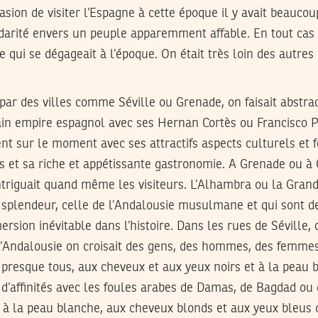
casion de visiter l’Espagne à cette époque il y avait beauco
darité envers un peuple apparemment affable. En tout cas c
e qui se dégageait à l’époque. On était très loin des autres
par des villes comme Séville ou Grenade, on faisait abstrac
ain empire espagnol avec ses Hernan Cortès ou Francisco Pi
nt sur le moment avec ses attractifs aspects culturels et f
rs et sa riche et appétissante gastronomie. A Grenade ou à C
ntriguait quand même les visiteurs. L’Alhambra ou la Gra
 splendeur, celle de l’Andalousie musulmane et qui sont de 
rsion inévitable dans l’histoire. Dans les rues de Séville
 l’Andalousie on croisait des gens, des hommes, des femmes,
presque tous, aux cheveux et aux yeux noirs et à la peau 
d’affinités avec les foules arabes de Damas, de Bagdad ou 
 à la peau blanche, aux cheveux blonds et aux yeux bleus 