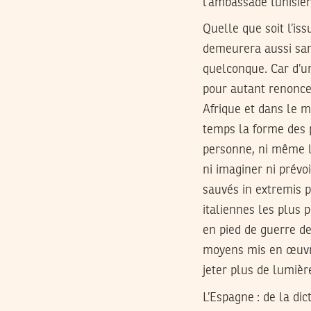
l’ambassade tunisienn
Quelle que soit l’iss
demeurera aussi san
quelconque. Car d’un
pour autant renoncer
Afrique et dans le mo
temps la forme des p
personne, ni même l
ni imaginer ni prévo
sauvés in extremis p
italiennes les plus 
en pied de guerre de
moyens mis en œuvre 
jeter plus de lumièr
L’Espagne : de la dic