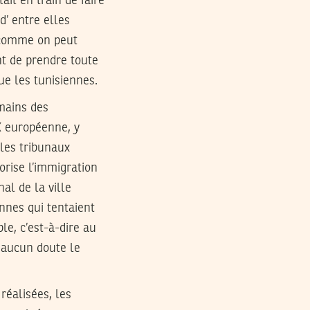
it en train de faire
d’ entre elles
, comme on peut
ant de prendre toute
ue les tunisiennes.
mains des
EX européenne, y
 les tribunaux
orise l’immigration
al de la ville
onnes qui tentaient
ble, c’est-à-dire au
s aucun doute le
 réalisées, les