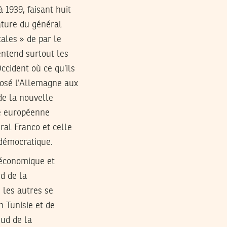
à 1939, faisant huit
tature du général
ales » de par le
entend surtout les
ccident où ce qu’ils
posé l’Allemagne aux
de la nouvelle
té européenne
ral Franco et celle
 démocratique.
 économique et
d de la
 les autres se
n Tunisie et de
ud de la