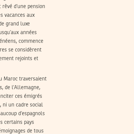
nt rêvé d’une pension
des vacances aux
de grand luxe
 jusqu’aux années
pyrénéens, commence
ires se considèrent
ement rejoints et
du Maroc traversaient
s, de l’Allemagne,
inciter ces émigrés
, ni un cadre social
beaucoup d’espagnols
s certains pays
témoignages de tous