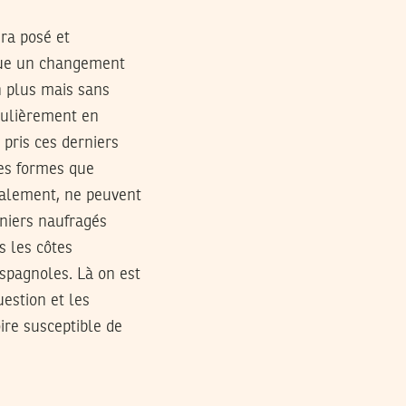
era posé et
ique un changement
n plus mais sans
iculièrement en
 pris ces derniers
res formes que
yalement, ne peuvent
rniers naufragés
s les côtes
espagnoles. Là on est
estion et les
ire susceptible de