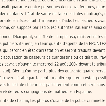
 se sont rendu compte qu’une embarcation rudimentaire éta
y avait quarante quatre personnes dont onze femmes, deux 
 deux enfants. L’état de santé de la plupart des naufragés
plorable et nécessitait d’urgence de l’aide. Les pêcheurs av
formé, on suppose par radio, les autorités italiennes ainsi q
monde débarquent, sur l’île de Lampedusa, mais entre les 
es policiers italiens, en leur qualité d’agents de la FRONT
 qui seront en état d’arrestation et seront traduits devant
f d’accusation de passeurs de clandestins ou de délit qui fav
ès devrait s’ouvrir le mercredi 22 août 2007 devant le tribun
le, sud). Bien qu’on ne parle plus des quarante quatre pers
à travers l’Italie par la seule manière qui leur restait possi
 vie, le sort de chacun est parfaitement connu et sera san
ervé de leurs compagnons de malheur en Espagne.
dentité de chacun, les photos d’usage de la police criminelle