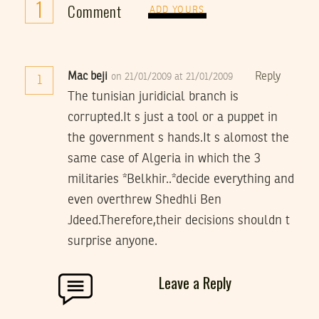
1
Comment
ADD YOURS
Mac beji
Reply
on 21/01/2009 at 21/01/2009
1
The tunisian juridicial branch is
corrupted.It s just a tool or a puppet in
the government s hands.It s alomost the
same case of Algeria in which the 3
militaries *Belkhir..*decide everything and
even overthrew Shedhli Ben
Jdeed.Therefore,their decisions shouldn t
surprise anyone.
Leave a Reply