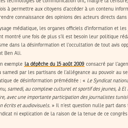
lles technologies de communication ont, malgré la censure
fois à permettre aux citoyens d’accéder à un contenu infor
prendre connaissance des opinions des acteurs directs dans c
age médiatique, les organes officiels d’information et les 
nt montré une fois de plus s’il est besoin leur politique réd
sme dans la désinformation et l’occultation de tout avis op
nt Ben Ali.
 en exemple
la dépêche du 15 août 2009
consacré par l’agen
 samedi par les partisans de l’allégeance au pouvoir au se
atique de désinformation préméditée : «
Le Syndicat nationa
enu, samedi, au complexe culturel et sportif des jeunes, à E
e, avec une importante participation des journalistes tunisi
 écrits et audiovisuels.
» Il n’est question nulle part dans 
yndicat ni explication de la raison de la tenue de ce congrè