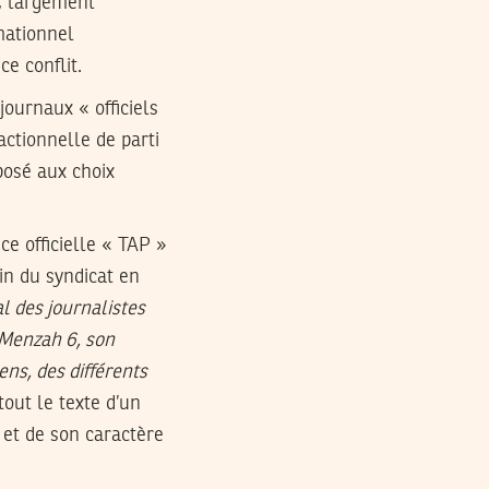
, largement
mationnel
e conflit.
journaux « officiels
actionnelle de parti
posé aux choix
ce officielle « TAP »
in du syndicat en
l des journalistes
l Menzah 6, son
ens, des différents
tout le texte d’un
s et de son caractère