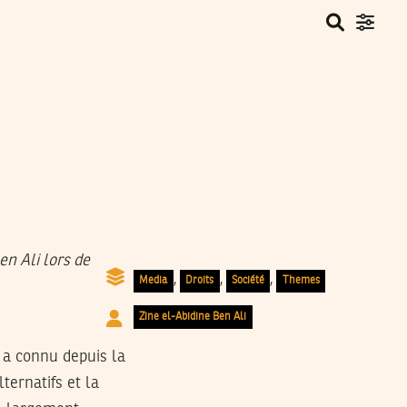
,
,
,
Media
Droits
Société
Themes
Zine el-Abidine Ben Ali
s a connu depuis la
ternatifs et la