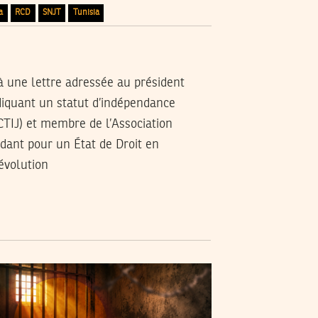
a
RCD
SNJT
Tunisia
 à une lettre adressée au président
diquant un statut d’indépendance
(CTIJ) et membre de l’Association
ndant pour un État de Droit en
évolution