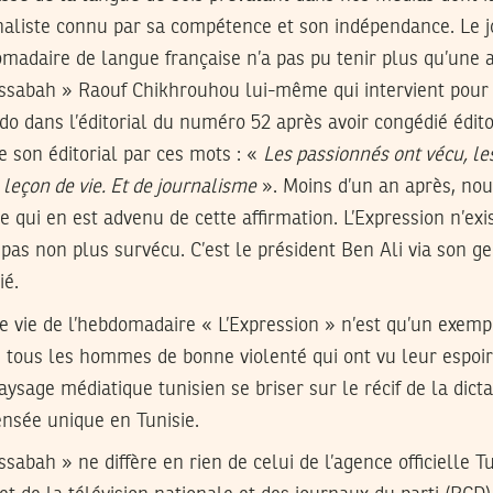
rnaliste connu par sa compétence et son indépendance. Le 
madaire de langue française n’a pas pu tenir plus qu’une a
Essabah » Raouf Chikhrouhou lui-même qui intervient pour 
bdo dans l’éditorial du numéro 52 après avoir congédié éditor
 son éditorial par ces mots : «
Les passionnés ont vécu, le
 leçon de vie. Et de journalisme
». Moins d’un an après, no
ce qui en est advenu de cette affirmation. L’Expression n’ex
pas non plus survécu. C’est le président Ben Ali via son ge
ié.
rte vie de l’hebdomadaire « L’Expression » n’est qu’un exemp
e tous les hommes de bonne violenté qui ont vu leur espoir
aysage médiatique tunisien se briser sur le récif de la dict
ensée unique en Tunisie.
ssabah » ne diffère en rien de celui de l’agence officielle T