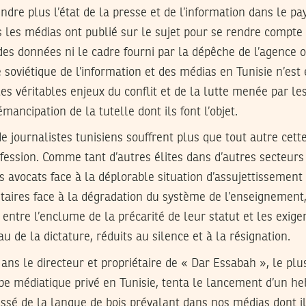
dre plus l’état de la presse et de l’information dans le pays 
 les médias ont publié sur le sujet pour se rendre compte
des données ni le cadre fourni par la dépêche de l’agence of
soviétique de l’information et des médias en Tunisie n’est e
les véritables enjeux du conflit et de la lutte menée par le
mancipation de la tutelle dont ils font l’objet.
e journalistes tunisiens souffrent plus que tout autre cett
ofession. Comme tant d’autres élites dans d’autres secteur
s avocats face à la déplorable situation d’assujettissement 
taires face à la dégradation du système de l’enseignement,
 entre l’enclume de la précarité de leur statut et les exige
u de la dictature, réduits au silence et à la résignation.
 ans le directeur et propriétaire de « Dar Essabah », le plus
pe médiatique privé en Tunisie, tenta le lancement d’un h
ssé de la langue de bois prévalant dans nos médias dont il