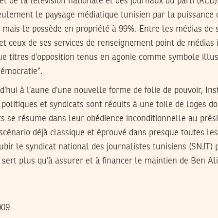
 et de la télévision nationale et des journaux du parti (RCD
eulement le paysage médiatique tunisien par la puissance 
 mais le possède en propriété à 99%. Entre les médias de s
 et ceux de ses services de renseignement point de médias
ue titres d’opposition tenus en agonie comme symbole illus
démocratie”.
d’hui à l’aune d’une nouvelle forme de folie de pouvoir, Inst
 politiques et syndicats sont réduits à une toile de loges do
ts se résume dans leur obédience inconditionnelle au prési
 scénario déjà classique et éprouvé dans presque toutes les
subir le syndicat national des journalistes tunisiens (SNJT)
e sert plus qu’à assurer et à financer le maintien de Ben Al
009