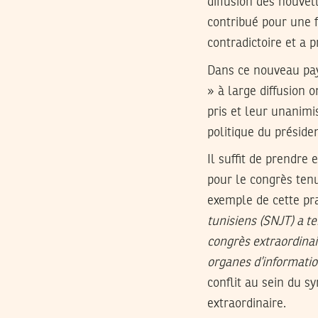
diffusion des nouve
contribué pour une 
contradictoire et a 
Dans ce nouveau pays
» à large diffusion o
pris et leur unanimi
politique du préside
Il suffit de prendre
pour le congrès tenu
exemple de cette pr
tunisiens (SNJT) a t
congrès extraordinair
organes d’information
conflit au sein du s
extraordinaire.