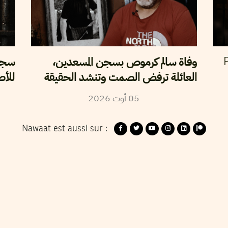
وفاة سالم كرموص بسجن المسعدين،
سجن 
P
العائلة ترفض الصمت وتنشد الحقيقة
للأص
2026
أوت
05
Nawaat est aussi sur :