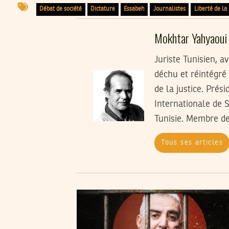
Débat de société
Dictature
Essabeh
Journalistes
Liberté de la
Mokhtar Yahyaoui
Juriste Tunisien, a
déchu et réintégré
de la justice. Prés
Internationale de S
Tunisie. Membre de 
Tous ses articles