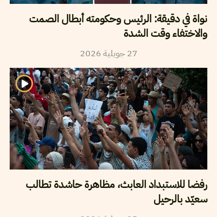
نواة في دقيقة: الرئيس وحكومته أبطال الصمت
والاختفاء وقت الشدة
2026
جويلية
27
رفضا للاستبداد العابث، مظاهرة حاشدة تطالب
سعيّد بالرحيل