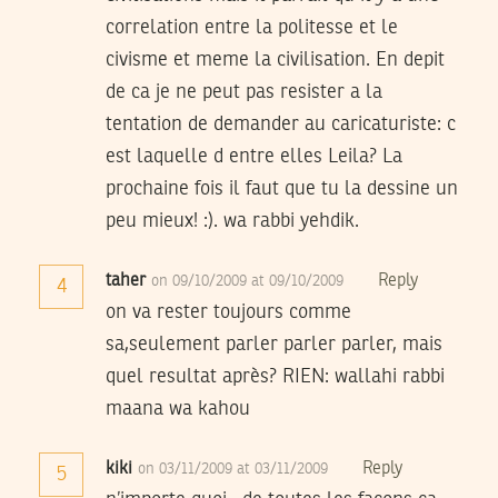
correlation entre la politesse et le
civisme et meme la civilisation. En depit
de ca je ne peut pas resister a la
tentation de demander au caricaturiste: c
est laquelle d entre elles Leila? La
prochaine fois il faut que tu la dessine un
peu mieux! :). wa rabbi yehdik.
taher
Reply
on 09/10/2009 at 09/10/2009
4
on va rester toujours comme
sa,seulement parler parler parler, mais
quel resultat après? RIEN: wallahi rabbi
maana wa kahou
kiki
Reply
on 03/11/2009 at 03/11/2009
5