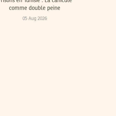
risons en Tunisie : La canicule
comme double peine
05
Aug
2026