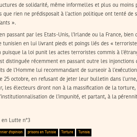
ructures de solidarité, même informelles et plus ou moins 
que rien ne prédisposait à l’action politique ont tenté de 
ants ».
e en passant par les Etats-Unis, l’Irlande ou la France, bien
tunisien en lui livrant pieds et poings liés des « terrorist
n puisque la loi punit les actes terroristes commis à l’étra
 s’est distinguée récemment en passant outre les injonctions 
ts de l’Homme lui recommandant de surseoir à l’exécution d
e 25 octobre, en refusant de jeter leur bulletin dans l’urne
r, les électeurs diront non à la massification de la torture
’institutionnalisation de l’impunité, et partant, à la pérenni
 en Lutte n°3
nnier d'opinion
prisons en Tunisie
Torture
Tunisia