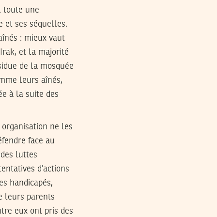
t toute une
e et ses séquelles.
aînés : mieux vaut
Irak, et la majorité
ssidue de la mosquée
omme leurs aînés,
e à la suite des
 organisation ne les
éfendre face au
 des luttes
entatives d’actions
nes handicapés,
e leurs parents
tre eux ont pris des