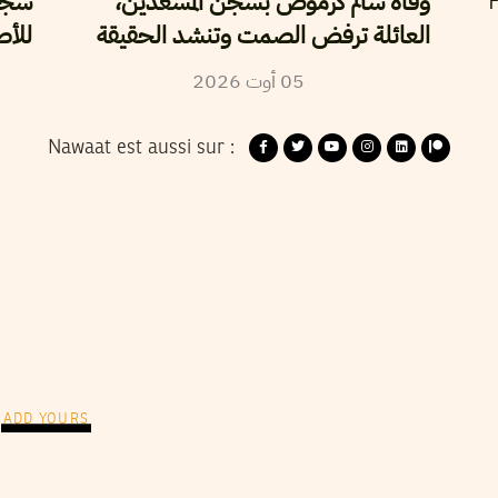
وفاة سالم كرموص بسجن المسعدين،
سجن 
P
العائلة ترفض الصمت وتنشد الحقيقة
للأص
2026
أوت
05
Nawaat est aussi sur :
ADD YOURS