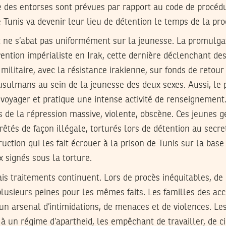
ue des entorses sont prévues par rapport au code de procé
e Tunis va devenir leur lieu de détention le temps de la pr
 ne s’abat pas uniformément sur la jeunesse. La promulgat
vention impérialiste en Irak, cette dernière déclenchant des
 militaire, avec la résistance irakienne, sur fonds de retou
sulmans au sein de la jeunesse des deux sexes. Aussi, le 
 voyager et pratique une intense activité de renseignement
s de la répression massive, violente, obscène. Ces jeunes gen
êtés de façon illégale, torturés lors de détention au secret
ruction qui les fait écrouer à la prison de Tunis sur la bas
 signés sous la torture.
is traitements continuent. Lors de procès inéquitables, de
 plusieurs peines pour les mêmes faits. Les familles des ac
 un arsenal d’intimidations, de menaces et de violences. Les
 à un régime d’apartheid, les empêchant de travailler, de ci