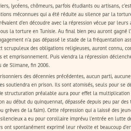
riers, lycéens, chômeurs, parfois étudiants ou artisans, c’es
tions méconnues qui a été réduite au silence par la tortur
 rêvaient d’en découdre avec la répression vécue par leurs 
ous la torture en Tunisie. Au final bien peu auront gagné l’
engagement n’a pas dépassé le stade de la fréquentation a
ct scrupuleux des obligations religieuses, auront connu, c
es et emprisonnement. Puis viendra la répression déclenché
 de Slimane, fin 2006.
prisonniers des décennies précédentes, aucun parti, aucune
es soutiendra en prison. Ils sont atomisés, seuls pour se d
e structuration préalable aura pour effet la multiplication
son au début du quinquennat, dépassée depuis peu par des t
ou grèves de la faim). Cette répression qui a laissé des jeu
 silencieux a eu pour corollaire imprévu l’entrée en lutte d
rs ont spontanément exprimé leur révolte et beaucoup d’en