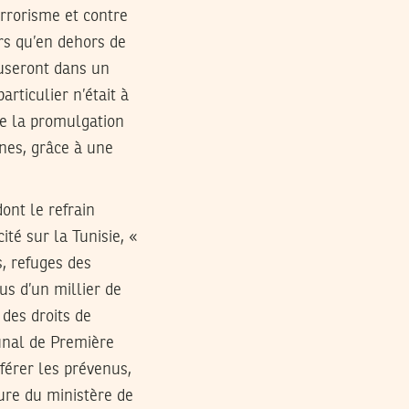
errorisme et contre
ors qu’en dehors de
fuseront dans un
ticulier n’était à
 de la promulgation
aines, grâce à une
ont le refrain
ité sur la Tunisie, «
s, refuges des
lus d’un millier de
 des droits de
bunal de Première
éférer les prévenus,
ture du ministère de