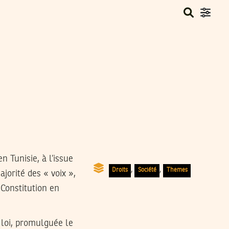
n Tunisie, à l’issue
,
,
Droits
Société
Themes
jorité des « voix »,
Constitution en
 loi, promulguée le