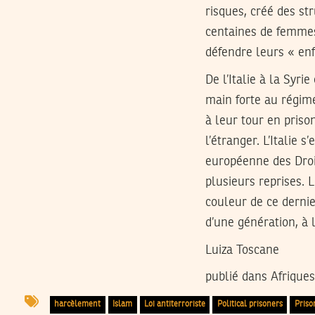
risques, créé des st
centaines de femmes 
défendre leurs « enf
De l’Italie à la Syri
main forte au régime 
à leur tour en priso
l’étranger. L’Italie
européenne des Droi
plusieurs reprises. L
couleur de ce dernie
d’une génération, à l
Luiza Toscane
publié dans Afriques
harcèlement
Islam
Loi antiterroriste
Political prisoners
Priso