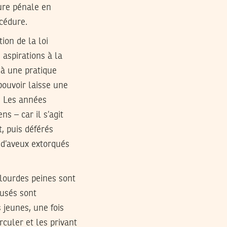
dure pénale en
océdure.
ion de la loi
 aspirations à la
r à une pratique
pouvoir laisse une
. Les années
s – car il s’agit
, puis déférés
e d’aveux extorqués
 lourdes peines sont
cusés sont
 jeunes, une fois
rculer et les privant