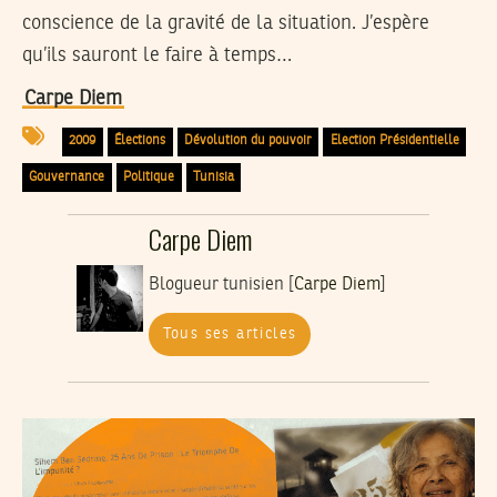
conscience de la gravité de la situation. J’espère
qu’ils sauront le faire à temps…
Carpe Diem
2009
Élections
Dévolution du pouvoir
Election Présidentielle
Gouvernance
Politique
Tunisia
Carpe Diem
Blogueur tunisien [
Carpe Diem
]
Tous ses articles