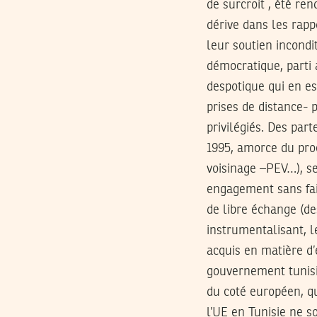
de surcroit , été re
dérive dans les rapp
leur soutien incondi
démocratique, parti 
despotique qui en est
prises de distance-
privilégiés. Des par
1995, amorce du pro
voisinage –PEV…), se
engagement sans fai
de libre échange (de
instrumentalisant, 
acquis en matière d’
gouvernement tunisi
du coté européen, q
l’UE en Tunisie ne s