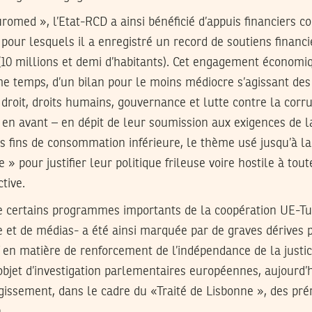
uromed », l’Etat-RCD a ainsi bénéficié d’appuis financiers c
ur lesquels il a enregistré un record de soutiens financi
10 millions et demi d’habitants). Cet engagement économiqu
e temps, d’un bilan pour le moins médiocre s’agissant des
 droit, droits humains, gouvernance et lutte contre la corrup
en avant – en dépit de leur soumission aux exigences de la
 fins de consommation inférieure, le thème usé jusqu’à la
 » pour justifier leur politique frileuse voire hostile à tou
ctive.
e certains programmes importants de la coopération UE-T
e et de médias- a été ainsi marquée par de graves dérives p
if en matière de renforcement de l’indépendance de la justic
l’objet d’investigation parlementaires européennes, aujourd
rgissement, dans le cadre du «Traité de Lisbonne », des pré
.