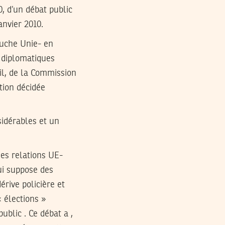
10, d’un débat public
anvier 2010.
auche Unie- en
 diplomatiques
il, de la Commission
tion décidée
sidérables et un
es relations UE-
qui suppose des
rive policière et
« élections »
public . Ce débat a ,