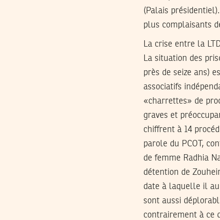
(Palais présidentiel)
plus complaisants d
La crise entre la LT
La situation des pr
près de seize ans) e
associatifs indépend
«charrettes» de proc
graves et préoccupan
chiffrent à 14 proc
parole du PCOT, contr
de femme Radhia Nas
détention de Zouheir
date à laquelle il au
sont aussi déplorab
contrairement à ce 