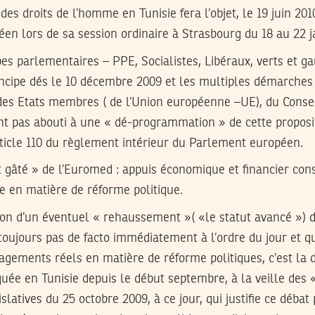
t des droits de l’homme en Tunisie fera l’objet, le 19 juin 20
n lors de sa session ordinaire à Strasbourg du 18 au 22 j
es parlementaires – PPE, Socialistes, Libéraux, verts et g
rincipe dés le 10 décembre 2009 et les multiples démarches
des Etats membres ( de l’Union européenne –UE), du Conse
nt pas abouti à une « dé-programmation » de cette proposi
ticle 110 du règlement intérieur du Parlement européen.
t gâté » de l’Euromed : appuis économique et financier con
e en matière de réforme politique
.
ion d’un éventuel « rehaussement »( «le statut avancé ») d
t toujours pas de facto immédiatement à l’ordre du jour et 
gements réels en matière de réforme politiques, c’est la dé
uée en Tunisie depuis le début septembre, à la veille des 
islatives du 25 octobre 2009, à ce jour, qui justifie ce débat 