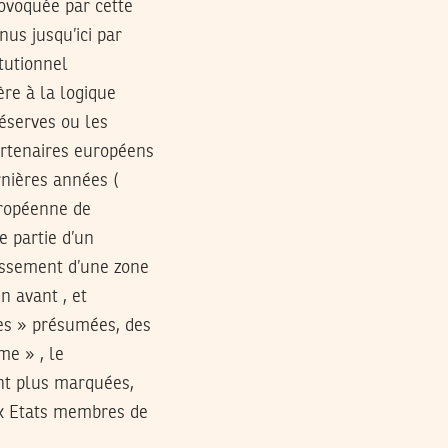
rovoquée par cette
us jusqu’ici par
tutionnel
ère à la logique
réserves ou les
artenaires européens
rnières années (
uropéenne de
e partie d’un
issement d’une zone
n avant , et
es » présumées, des
me » , le
ant plus marquées,
ux Etats membres de