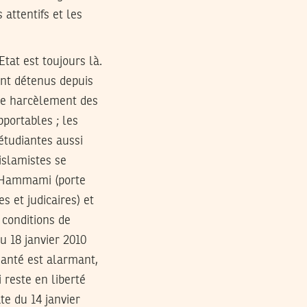
 attentifs et les
tat est toujours là.
ont détenus depuis
t le harcèlement des
pportables ; les
étudiantes aussi
islamistes se
a Hammami (porte
s et judicaires) et
 conditions de
u 18 janvier 2010
 santé est alarmant,
reste en liberté
e du 14 janvier