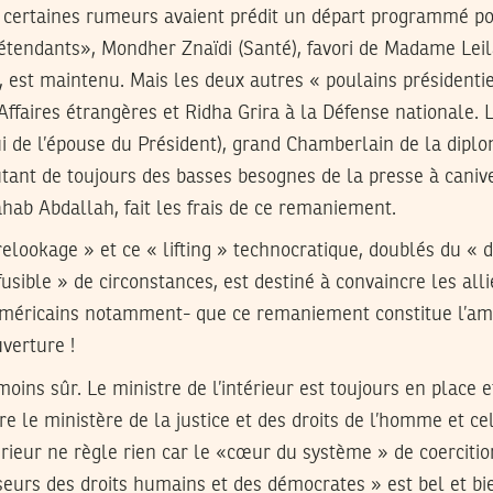
 certaines rumeurs avaient prédit un départ programmé p
rétendants», Mondher Znaïdi (Santé), favori de Madame Leil
, est maintenu. Mais les deux autres « poulains présidenti
ffaires étrangères et Ridha Grira à la Défense nationale.
ui de l’épouse du Président), grand Chamberlain de la dipl
tant de toujours des basses besognes de la presse à caniv
hab Abdallah, fait les frais de ce remaniement.
elookage » et ce « lifting » technocratique, doublés du « 
fusible » de circonstances, est destiné à convaincre les all
américains notamment- que ce remaniement constitue l’am
erture !
moins sûr. Le ministre de l’intérieur est toujours en place 
e le ministère de la justice et des droits de l’homme et ce
ieur ne règle rien car le «cœur du système » de coercition
seurs des droits humains et des démocrates » est bel et bi