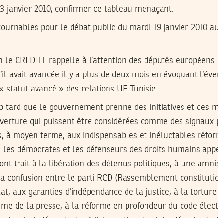
13 janvier 2010, confirmer ce tableau menaçant.
tournables pour le débat public du mardi 19 janvier 2010 
on le CRLDHT rappelle à l’attention des députés européens 
u’il avait avancée il y a plus de deux mois en évoquant l’év
 statut avancé » des relations UE Tunisie
rop tard que le gouvernement prenne des initiatives et des
verture qui puissent être considérées comme des signaux po
des, à moyen terme, aux indispensables et inéluctables réfor
e les démocrates et les défenseurs des droits humains app
nt trait à la libération des détenus politiques, à une amni
 la confusion entre le parti RCD (Rassemblement constituti
at, aux garanties d’indépendance de la justice, à la torture 
isme de la presse, à la réforme en profondeur du code élector