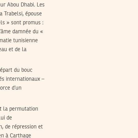
our Abou Dhabi. Les
a Trabelsi, épouse
els » sont promus :
 L’âme damnée du «
omatie tunisienne
eau et de la
départ du bouc
iés internationaux –
orce d’un
et la permutation
lui de
, de répression et
en à Carthage