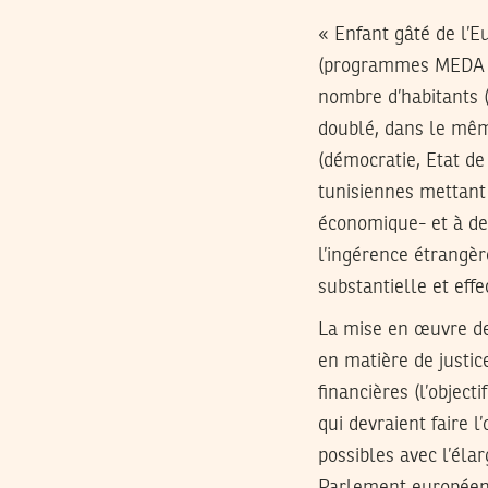
« Enfant gâté de l’E
(programmes MEDA po
nombre d’habitants (
doublé, dans le mêm
(démocratie, Etat de
tunisiennes mettant 
économique- et à des
l’ingérence étrangère
substantielle et effe
La mise en œuvre d
en matière de justic
financières (l’object
qui devraient faire 
possibles avec l’éla
Parlement européen