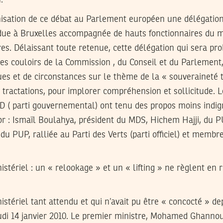
ganisation de ce débat au Parlement européen une délégatio
ndue à Bruxelles accompagnée de hauts fonctionnaires du m
res. Délaissant toute retenue, cette délégation qui sera p
 les couloirs de la Commission , du Conseil et du Parlement
es et de circonstances sur le thème de la « souveraineté 
 tractations, pour implorer compréhension et sollicitude. 
D ( parti gouvernemental) ont tenu des propos moins indign
r : Ismaïl Boulahya, président du MDS, Hichem Hajji, du P
du PUP, ralliée au Parti des Verts (parti officiel) et membr
tériel : un « relookage » et un « lifting » ne règlent en 
tériel tant attendu et qui n’avait pu être « concocté » d
eudi 14 janvier 2010. Le premier ministre, Mohamed Ghannouc