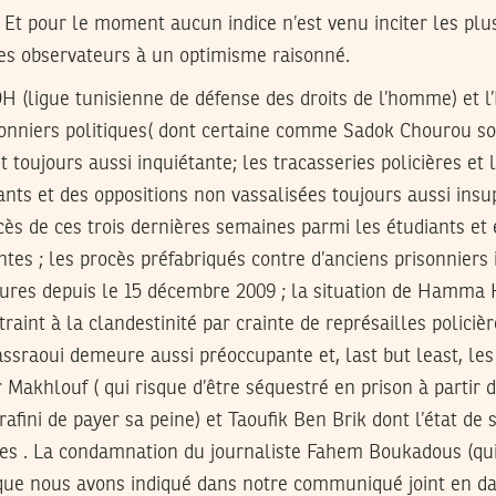
. Et pour le moment aucun indice n’est venu inciter les plus
es observateurs à un optimisme raisonné.
DH (ligue tunisienne de défense des droits de l’homme) et l’E
isonniers politiques( dont certaine comme Sadok Chourou s
st toujours aussi inquiétante; les tracasseries policières e
ants et des oppositions non vassalisées toujours aussi insu
ès de ces trois dernières semaines parmi les étudiants et 
tes ; les procès préfabriqués contre d’anciens prisonniers 
édures depuis le 15 décembre 2009 ; la situation de Hamm
aint à la clandestinité par crainte de représailles policière
sraoui demeure aussi préoccupante et, last but least, les
 Makhlouf ( qui risque d’être séquestré en prison à partir d
rafini de payer sa peine) et Taoufik Ben Brik dont l’état de
les . La condamnation du journaliste Fahem Boukadous (qui 
que nous avons indiqué dans notre communiqué joint en dat