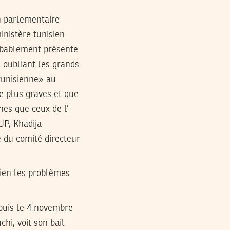
n parlementaire
inistère tunisien
robablement présente
, oubliant les grands
tunisienne» au
Le plus graves et que
es que ceux de l’
UP, Khadija
e du comité directeur
rien les problèmes
epuis le 4 novembre
hi, voit son bail