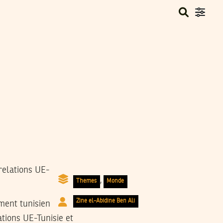
relations UE-
,
Themes
Monde
Zine el-Abidine Ben Ali
ment tunisien
ations UE-Tunisie et