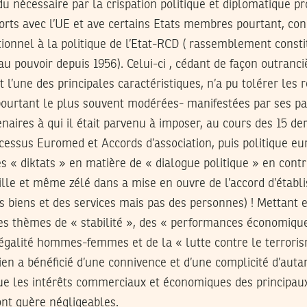
ndu nécessaire par la crispation politique et diplomatique p
orts avec l’UE et ave certains Etats membres pourtant, conn
tionnel à la politique de l’Etat-RCD ( rassemblement consti
au pouvoir depuis 1956). Celui-ci , cédant de façon outranci
 l’une des principales caractéristiques, n’a pu tolérer les 
 pourtant le plus souvent modérées- manifestées par ses p
tenaires à qui il était parvenu à imposer, au cours des 15 de
cessus Euromed et Accords d’association, puis politique e
s « diktats » en matière de « dialogue politique » en contr
lle et même zélé dans a mise en ouvre de l’accord d’établ
s biens et des services mais pas des personnes) ! Mettant e
les thèmes de « stabilité », des « performances économiqu
égalité hommes-femmes et de la « lutte contre le terroris
en a bénéficié d’une connivence et d’une complicité d’aut
ue les intérêts commerciaux et économiques des principa
ont guère négligeables.