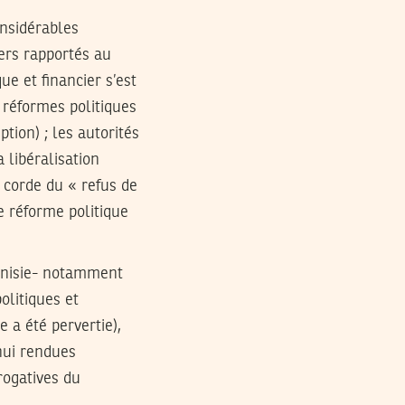
onsidérables
ers rapportés au
e et financier s’est
 réformes politiques
tion) ; les autorités
 libéralisation
 corde du « refus de
te réforme politique
unisie- notamment
olitiques et
e a été pervertie),
’hui rendues
rogatives du