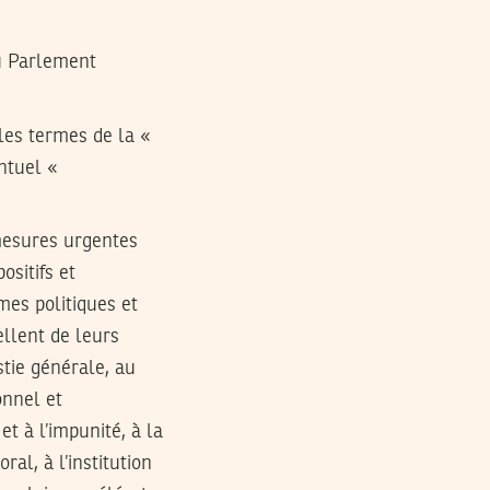
au Parlement
les termes de la «
entuel «
 mesures urgentes
sitifs et
mes politiques et
ellent de leurs
stie générale, au
onnel et
et à l’impunité, à la
al, à l’institution