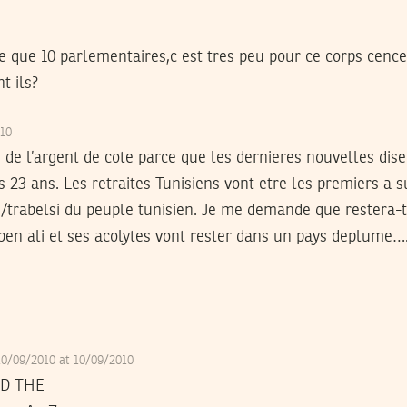
e que 10 parlementaires,c est tres peu pour ce corps cence
t ils?
010
e de l’argent de cote parce que les dernieres nouvelles dise
s 23 ans. Les retraites Tunisiens vont etre les premiers a
i/trabelsi du peuple tunisien. Je me demande que restera-t
en ali et ses acolytes vont rester dans un pays deplume….
10/09/2010 at 10/09/2010
D THE