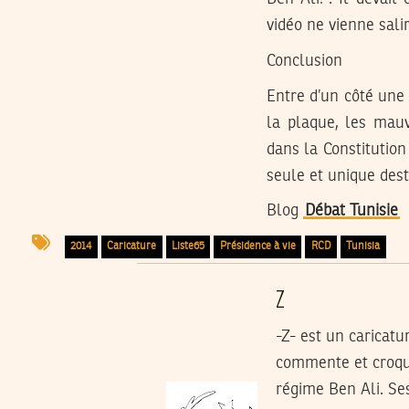
vidéo ne vienne sali
Conclusion
Entre d’un côté une 
la plaque, les mauv
dans la Constitutio
seule et unique des
Blog
Débat Tunisie
2014
Caricature
Liste65
Présidence à vie
RCD
Tunisia
Z
-Z- est un caricatur
commente et croque
régime Ben Ali. Ses