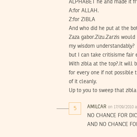
ALPHABET he and made it 
A:for ALLAH.
Z:for ZIBLA
And who did he put at the bo
Zaza gabor.Zizu.Zarzis would
my wisdom understandably?
but I can take critisisme fair
With zibla at the top?.It will 
for every one if not possible 
of it cleanly.
Up to you to sweep that zibla
AMILCAR
on 17/09/2010 
5
NO CHANCE FOR DIC
AND NO CHANCE FOR