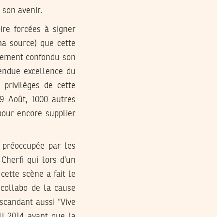
 son avenir.
ire forcées à signer
ma source) que cette
mplement confondu son
tendue excellence du
 privilèges de cette
19 Août, 1000 autres
pour encore supplier
s préoccupée par les
Cherfi qui lors d’un
cette scène a fait le
 collabo de la cause
scandant aussi “Vive
li 2014 avant que la