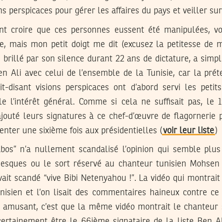
ns perspicaces pour gérer les affaires du pays et veiller sur
nt croire que ces personnes eussent été manipulées, vo
ve, mais mon petit doigt me dit (excusez la petitesse de 
rs brillé par son silence durant 22 ans de dictature, a si
n Ali avec celui de l’ensemble de la Tunisie, car la pré
it-disant visions perspicaces ont d’abord servi les petits
le l’intérêt général. Comme si cela ne suffisait pas, le 
ajouté leurs signatures à ce chef-d’œuvre de flagornerie 
enter une sixième fois aux présidentielles (
voir leur liste
)
labos” n’a nullement scandalisé l’opinion qui semble plu
esques ou le sort réservé au chanteur tunisien Mohsen 
ait scandé “vive Bibi Netenyahou !”. La vidéo qui montrait 
nisien et l’on lisait des commentaires haineux contre ce
ait amusant, c’est que la même vidéo montrait le chanteur 
t certainement être le 66ième signataire de la liste Ben A