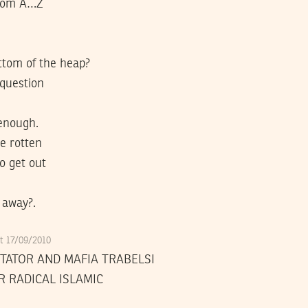
from A…Z
ttom of the heap?
 question
 enough.
be rotten
to get out
 away?.
at 17/09/2010
TATOR AND MAFIA TRABELSI
 RADICAL ISLAMIC