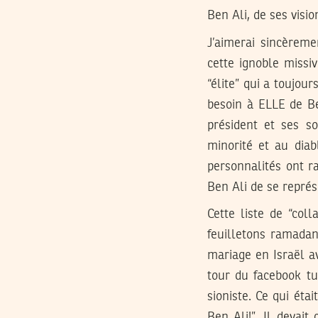
Ben Ali, de ses visio
J’aimerai sincèreme
cette ignoble missi
“élite” qui a toujou
besoin à ELLE de Be
président et ses so
minorité et au diab
personnalités ont r
Ben Ali de se représ
Cette liste de “col
feuilletons ramadan
mariage en Israël av
tour du facebook tu
sioniste. Ce qui ét
Ben Ali!”. Il devai