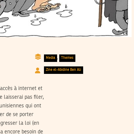
,
Media
Themes
Zine el-Abidine Ben Ali
accès à internet et
 laisserai pas filer,
unisiennes qui ont
er de se porter
gresser la loi (en
e a encore besoin de