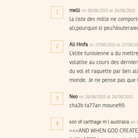
melli
on 26/08/2010 at 26/08/2010
1
la liste des mille ne comport
ali,pourquoi si peu?douteraien
Ali Hnifa
on 27/08/2010 at 27/08/2
2
L’elite tunisienne a du mettr
volatise au cours des dernier
du vol et raquette par ben al
monde. Je ne pense pas que b
Neo
on 28/08/2010 at 28/08/2010
3
cha3b ta77an mounefi9.
son of carthage m l australia
on 
4
>>>AND WHEN GOD CREATE