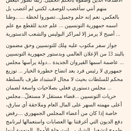
الأصدقاء الذين وصفوه بالحلم الجميل. ربما تصوّر البعض
منهم أنني سأغضب للوصف. لكنني لم أغضب بل
بالعكس. نعم إنه حلم وجميل…تصوروا لحظة …. ..وطنا
اسمه جمهورية التونسيين … علم جديد للقطع مع علم
أصبح لا يرمز إلا لمراكز البوليس والشعب الدستورية …
جواز سفر مكتوب عليه مِلك للتونسيين وحق مضمون
بالبند 13 من الإعلان العالمي وبدستور جمهورية التونسيين
… عاصمة اسمها القيروان الجديدة …دولة يرأسها مجلس
جمهوري لا رئيس فرد بعد اتضاح خطورة الخيار … توزيع
محكم للسلطات بحيث لا مجال لاستبداد طرف بالسلطة
… مجلس دستوري فعلي بصلاحيات واسعة لضمان
حريات التونسيين …قضاء مستقل لا مستغلّ…مجلس
أعلى مهمته السهر على المال العام وملاحقة أي سارق،
خاصة إذا كان من أعضاء المجلس الجمهوري ….رفض
دفع الديون التي أغرقتنا بها العصابات واستعمالها لبرنامج
طموح لتشغيل الشباب …استرجاع الأموال المنهوبة أينما