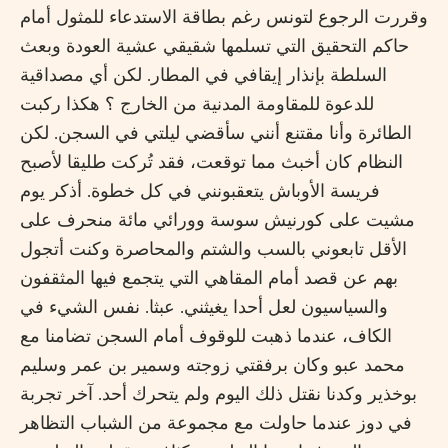
وقررت الرجوع لتونس رغم بطاقة الاستدعاء للمثول أمام
حاكم التحقيق التي تسلمها شقيقي عشية العودة وبعث
السلطة بإنذار إيقافي في المطار. لكن أي مصداقية
للدعوة للمقاومة المدنية من الخارج ؟ هكذا ركبت
الطائرة وأنا مقتنع أنني سأقضي ليلتي في السجن. لكن
النظام كان أخبث مما توقعت، فقد تُركت طليقا لأصبح
فريسة الأوباش يتعقبونني في كل خطوة. أذكر يوم
مشيت على كورنيش سوسة وورائي مائة منحرف على
الأقل تابعوني بالسب والشتم والمحاصرة وكنت أتجول
بهم عن قصد أمام المقاهي التي يتجمع فيها المثقفون
والسياسيون لعل أحدا يغيثني. عبثا. نفس الشيء في
الكاف، عندما ذهبت للوقوف أمام السجن تضامنا مع
محمد عبو وكان برفقتي زوجته وسمير بن عمر وسليم
بوخذير وكدنا نقتل ذلك اليوم ولم يتحرك أحد. آخر تجربة
في دوز عندما حاولت مع مجموعة من الشباب التظاهر