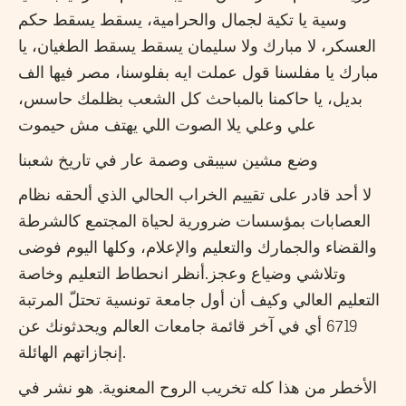
وسية يا تكية لجمال والحرامية، يسقط يسقط حكم
العسكر، لا مبارك ولا سليمان يسقط يسقط الطغيان، يا
مبارك يا مفلسنا قول عملت ايه بفلوسنا، مصر فيها الف
بديل، يا حاكمنا بالمباحث كل الشعب بظلمك حاسس،
علي وعلي يلا الصوت اللي يهتف مش حيموت
وضع مشين سيبقى وصمة عار في تاريخ شعبنا
لا أحد قادر على تقييم الخراب الحالي الذي ألحقه نظام
العصابات بمؤسسات ضرورية لحياة المجتمع كالشرطة
والقضاء والجمارك والتعليم والإعلام، وكلها اليوم فوضى
وتلاشي وضياع وعجز.أنظر انحطاط التعليم وخاصة
التعليم العالي وكيف أن أول جامعة تونسية تحتلّ المرتبة
6719 أي في آخر قائمة جامعات العالم ويحدثونك عن
إنجازاتهم الهائلة.
الأخطر من هذا كله تخريب الروح المعنوية. هو نشر في