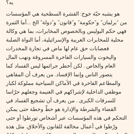
به؟
هو يشبه حبّة خوخ: القشرة السطحية هي المؤسسات
من “برلمان” و”حكومة” و”قانون” و”دولة” الخ …أما الثمرة
فهي حكم البوليس وبالخصوص المخابرات، بما هي وكالة
محلية للمخابرات الغربية والإسرائيلية، أما النواة الصلبة
فعصابات حق عام لها ماض في تجارة المخدرات
واليخوت والسيارات الفاخرة المسروقة ونهب المال
العام والخاص . لكن أخطر جرائمها ليس الفساد كما
يتصور الناس وإنما الإفساد. من يعرف أن المقاهي
والمطاعم الفاخرة في الأماكن السياحية مملوكة لكبار
موظفي الداخلية لإشراكهم في الغنيمة وجعلهم حرّاسا
للسرقات الكبرى . من يعرف أن تشجيع الفساد في
القضاء والشرطة والإدارة هو خطّ وخطة حتى يمكن
التحكم في هذه المؤسسات عبر أشخاص تورطوا أو حتى
ورّطوا في أعمال مخالفة للقانون والأخلاق. مثل هذه