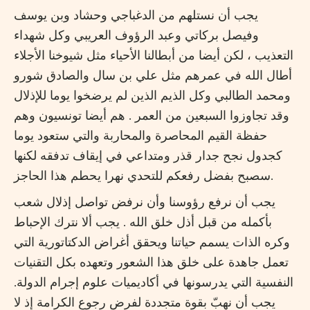
يجب أن نستلهم من الدغباجي وحشاد وبن يوسف
وفيصل بركاتي وعبد الرؤوف العريبي وكل شهداء
التعذيب ، لكن أيضا من أبطالنا الأحياء مثل شيوخنا الأجلاء
أطال الله في عمرهم مثل علي بن سال والصادق شورو
ومحمد الطالبي وكل الذيم الذين لم يرضخوا يوما للإذلال
وقد تجاوزوا السبعين من العمر . هم أيضا تونسيون وهم
حفظة القيم المحاصرة والمحاربة والتي ستعود يوما
كجدول نجح جدار قذر ومتداعي في إيقاف تدفقه لكنها
سصبح بفضل رفعكم للتحدي نهرا يحطم هذا الحاجز.
يجب أن نرفع رؤوسنا وأن نرفض تواصل إذلال شعب
بأكمله من قبل أذل خلق الله . يجب ألا نترك الإحباط
وكره الذات يسمم حياتنا ويحقق أغراض الدكتاتورية التي
تعمل جاهدة على خلق هذا الشعور وتعهده بكل التقنيات
النفسية التي يدرسونها في أكاديميات علوم إجرام الدولة.
يجب أن نهبّ بقوة متجددة لفرض رجوع الكرامة إذ لا