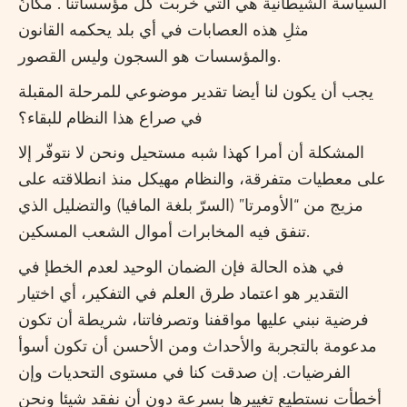
السياسة الشيطانية هي التي خربت كل مؤسساتنا . مكانُ
مثلِ هذه العصابات في أي بلد يحكمه القانون
والمؤسسات هو السجون وليس القصور.
يجب أن يكون لنا أيضا تقدير موضوعي للمرحلة المقبلة
في صراع هذا النظام للبقاء؟
المشكلة أن أمرا كهذا شبه مستحيل ونحن لا نتوفّر إلا
على معطيات متفرقة، والنظام مهيكل منذ انطلاقته على
مزيج من “الأومرتا” (السرّ بلغة المافيا) والتضليل الذي
تنفق فيه المخابرات أموال الشعب المسكين.
في هذه الحالة فإن الضمان الوحيد لعدم الخطإ في
التقدير هو اعتماد طرق العلم في التفكير، أي اختيار
فرضية نبني عليها مواقفنا وتصرفاتنا، شريطة أن تكون
مدعومة بالتجربة والأحداث ومن الأحسن أن تكون أسوأ
الفرضيات. إن صدقت كنا في مستوى التحديات وإن
أخطأت نستطيع تغييرها بسرعة دون أن نفقد شيئا ونحن