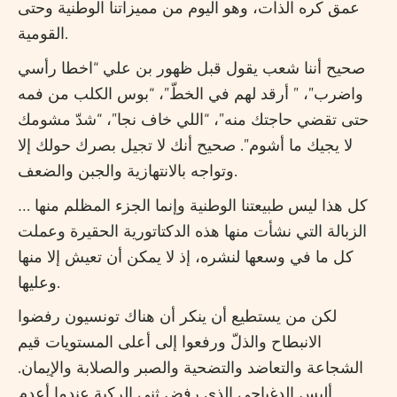
عمق كره الذات، وهو اليوم من مميزاتنا الوطنية وحتى
القومية.
صحيح أننا شعب يقول قبل ظهور بن علي “اخطا رأسي
واضرب”، ” أرقد لهم في الخطّ”، “بوس الكلب من فمه
حتى تقضي حاجتك منه”، “اللي خاف نجا”، “شدّ مشومك
لا يجيك ما أشوم”. صحيح أنك لا تجيل بصرك حولك إلا
وتواجه بالانتهازية والجبن والضعف.
كل هذا ليس طبيعتنا الوطنية وإنما الجزء المظلم منها …
الزبالة التي نشأت منها هذه الدكتاتورية الحقيرة وعملت
كل ما في وسعها لنشره، إذ لا يمكن أن تعيش إلا منها
وعليها.
لكن من يستطيع أن ينكر أن هناك تونسيون رفضوا
الانبطاح والذلّ ورفعوا إلى أعلى المستويات قيم
الشجاعة والتعاضد والتضحية والصبر والصلابة والإيمان.
أليس الدغباجي الذي رفض ثني الركبة عندما أعدم