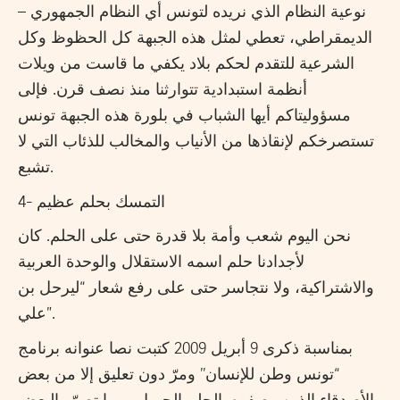
نوعية النظام الذي نريده لتونس أي النظام الجمهوري –
الديمقراطي، تعطي لمثل هذه الجبهة كل الحظوظ وكل
الشرعية للتقدم لحكم بلاد يكفي ما قاست من ويلات
أنظمة استبدادية تتوارثنا منذ نصف قرن. فإلى
مسؤوليتاكم أيها الشباب في بلورة هذه الجبهة تونس
تستصرخكم لإنقاذها من الأنياب والمخالب للذئاب التي لا
تشبع.
4- التمسك بحلم عظيم
نحن اليوم شعب وأمة بلا قدرة حتى على الحلم. كان
لأجدادنا حلم اسمه الاستقلال والوحدة العربية
والاشتراكية، ولا نتجاسر حتى على رفع شعار “ليرحل بن
علي”.
بمناسبة ذكرى 9 أبريل 2009 كتبت نصا عنوانه برنامج
“تونس وطن للإنسان’’ ومرّ دون تعليق إلا من بعض