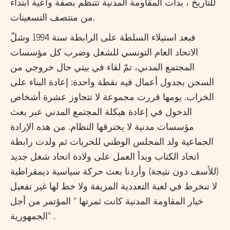
للتاريخ ، بدأت المقاومة المدنية تتنظم بصفة واعية ابتداء
من منتصف التسعينات.
فبعد استيلاء السلطة على الرابطة سنة 1994 وشلّ
الاتحاد العام التونسي للشغل وضرب كل مؤسسات
المجتمع المدني، تمّ لقاء في بيتي حال خروجي من
السجن بجدول أعمال فيه نقطة واحدة: إعادة البناء على
الخراب. يومها قررت مجموعة لا تتجاوز عشرة أشخاص
الدخول في إعادة هيكلة المجتمع المدني عبر بعث
مؤسسات مدنية لا يخترقها النظام. من هذه الإرادة
الجماعية ولد المجلس الوطني للحريات ثم ولدت رابطة
اتحاد الكتاب وبدأ العمل على ولادة اتحاد شغل جديد
(للأسف دون نتيجة) وأردنا بعث حركة سياسية ديمقراطية
لا تنخرط في لعبة التعددية المزيفة ولا خط لها غير تفعيل
خيار المقاومة المدنية كانت ثمرتها ” المؤتمر من أجل
الجمهورية” .