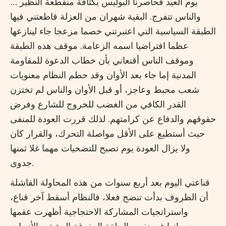
يوم العيد فحاصرنا البوليس بكثافة منقطعة النظير …
والناس تتفرج. البقية شهران من العزلة قاطعتني فيها
الطبقة السياسية التي اعتبرتني خصما مزعجا جاء لينازعها
عظما افتراضيا اسمه الزعامة. موقف هذه الطبقة
وموقف الناس أقنعاني بأن خطاب الدعوة للمقاومة
المدنية إما جاء بعد الأوان وقد حطم النظام معنويات
شعب محبط وعاجز، أو قبل الأوان والناس لم تختزن
القدر الكافي من الغضب للخروج للشارع وفرض
حقوقهم والدفاع عن كرامتهم. لذلك قررت العودة للمنفى
حيث أستطيع على الأقل مواصلة التحرك، والقرار كان
ولا يزال العودة يوم تصبح للتضحيات مهما غلا ثمنها
جدوى.
قناعتي اليوم بعد أربع سنوات من هذه المحاولة الفاشلة
أن الظروف بدأت تنضج فعلا، فالنظام أسقط آخر قناع،
واستراتجيات المشاركة الاحتجاجية أظهرت عقمها