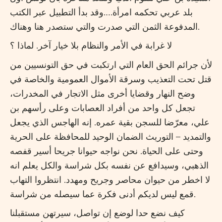
بلد عربي تحكمه امرأة….وقد بدأ التطبيل عبر الكتب
المدفوعة الثمن التي صدرت والتي ستصدر هنا وهناك.
لا غرابة في الأمر والنظام بلا خيار آخر. لماذا ؟
لأن جرائم الحق العام التي ارتكبت في حق التونسيين من
قتل تحت التعذيب وسرقة الأموال العمومية والخاصة في
وضح النهار وقضايا أخرى مثل الاتجار في المخدرات،
تجعل كل واحد من أفراد العصابات وعلى رأسهم بن
علي، معرّضا للسجن بقية عمره. إنه الهاجس الذي يجعل
والتمديد – التوريث الضمان الوحيد للمحافظة على الحرية
وحتى على الحياة. نحن نواجه حيوانا جريحا أسير قفصه
الذهبي، وسيدافع عن نفسه بكل شراسة والكل يعلم انه
لا اخطر من حيوان محاصر وجريح ومهدد. انتظروا التهاب
قمع ليس لديكم أدنى فكرة عما سيصله من شراسة.
كيف نضع حدا لوضع إن تواصل، سيرتهن مستقبلنا