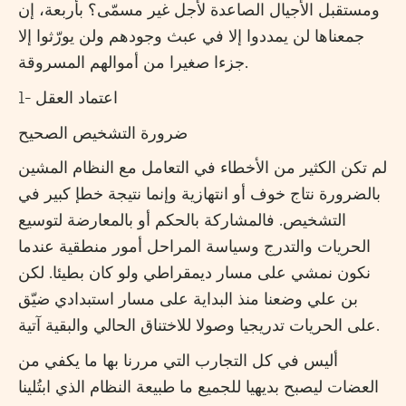
ومستقبل الأجيال الصاعدة لأجل غير مسمّى؟ بأربعة، إن
جمعناها لن يمددوا إلا في عبث وجودهم ولن يورّثوا إلا
جزءا صغيرا من أموالهم المسروقة.
1- اعتماد العقل
ضرورة التشخيص الصحيح
لم تكن الكثير من الأخطاء في التعامل مع النظام المشين
بالضرورة نتاج خوف أو انتهازية وإنما نتيجة خطإ كبير في
التشخيص. فالمشاركة بالحكم أو بالمعارضة لتوسيع
الحريات والتدرج وسياسة المراحل أمور منطقية عندما
نكون نمشي على مسار ديمقراطي ولو كان بطيئا. لكن
بن علي وضعنا منذ البداية على مسار استبدادي ضيّق
على الحريات تدريجيا وصولا للاختناق الحالي والبقية آتية.
أليس في كل التجارب التي مررنا بها ما يكفي من
العضات ليصبح بديهيا للجميع ما طبيعة النظام الذي ابتُلينا