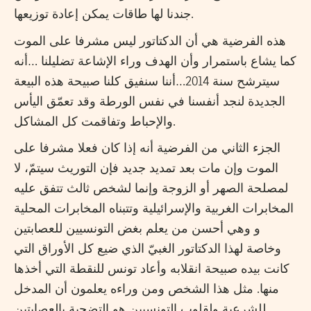
جندنا لها طاقات يمكن إعادة توزيعها.
هذه الفرضية هي أن الدكتاتور ليس مشرفا على الموت
كما يشاع باستمرار وأن الهدف وراء الإشاعة تضليلنا …أنه
سيترشح سنة 2014…أننا سنفيق كلنا صبيحة هذه البيعة
الجديدة لنجد أنفسنا في نفس الورطة وقد تعمّق اليأس
والإحباط وتفاقمت كل المشاكل.
الجزء الثاني من الفرضية أنه إذا كان فعلا مشرفا على
الموت وإن مات بعد تمديد جديد فإن التوريث سيتمّ، لا
لمصلحة الصهر أو الزوجة وإنما لشخص ثالث تتفق عليه
المخابرات الغربية والإسرائيلية وتتبناه المخابرات المحلية
و وهي أحسن من يعلم بغض التونسيين للعصابتين
وخاصة لهذا الدكتاتور الغبيّ الذي ضيع كل الأوراق التي
كانت بيده صبيحة انقلابه وأعاد تونس للنقطة التي أخذها
منها. مثل هذا الشخص ومن وراءه يعلمون أن المدخل
للشرعية ولقلوب التونسيين هو التضحية بالعصابتين