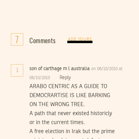
7
Comments
ADD YOURS
son of carthage m l australia
on 06/10/2010 at
1
Reply
06/10/2010
ARABO CENTRIC AS A GUIDE TO
DEMOCRARTISE IS LIKE BARKING
ON THE WRONG TREE.
A path that never existed historicly
or in the current times.
A free election in Irak but the prime