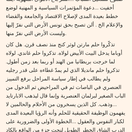
أخفيت …دعوة المؤتمرات السياسية و المهنية لوضع
خطط بعيدة المدى لإصلاح الاقتصاد والجامعة والقضاء
والإعلام الخ . ألن تصبح بحق تونس الأرض التي نفرّ إليها
وليست الأرض التي نفرّ منها.
تذكّروا حلم مارتن لوثر كنج منذ نصف قرن. هل كان
أوباما يدخل البيت الأبيض لولاه. تذكروا حلم غاندي. لولاه
لما خرجت بريطانيا من الهند أو ربما بعد زمن أطول.
تذكروا حلم مانديلا الذي لم يمدّ غطاءه على قدر رجليه
ولم يطالب في إطار سياسة المراحل برفع التمييز
العنصري في الباصات ثم في المراحيض ثم الدخول من
الباب الصغير لبرلمان العنصرية وإنما قال ليذهب الابارتايد
…وذهب. كل الذين يسخرون من الأحلام والحالمين لا
يفهمون الوظيفة الحقيقية للحلم وأنه الرؤيا البعيدة المدى
لكبار النفوس والعقول …الخطوة الأولى والضرورية على
الدرب الشاق الخطر الطويل لنحت جزء من الواقع بالكاد