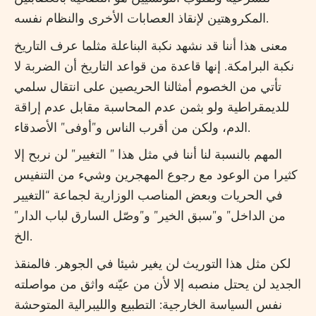
المكروهتين لإنقاذ العصابات الأخرى والنظام نفسه.
معنى هذا أننا قد نشهد نكبة البناعلة مثلما عرف التاريخ
نكبة البرامكة. إنها قاعدة من قواعد التاريخ أن الضربة لا
تأتي من الخصوم أمثالنا الحريصين على انتقال سلمي
للديمقراطية ولو بثمن عدم المحاسبة مقابل عدم إراقة
الدم، ولكن من أقرب الناس و”أوفى” الأصدقاء.
المهم بالنسبة لنا أننا في مثل هذا ” التغيير” لن نربح إلا
كثيرا من الوعود مع رجوع المهجرين وشيء من التنفيس
في الحريات وبعض المناصب الوزارية لجماعة “التغيير
من الداخل” و”سبق الخير” و”وصّل السارق لباب الدار”
الخ.
لكن مثل هذا التوريث لن يغير شيئا في الجوهر. فالمنقذ
الجديد لن يحتل منصبه إلا لأن من عيّنه واثق من مواصلته
نفس السياسة الخارجية: التطبيع والليبرالية المتوحشة