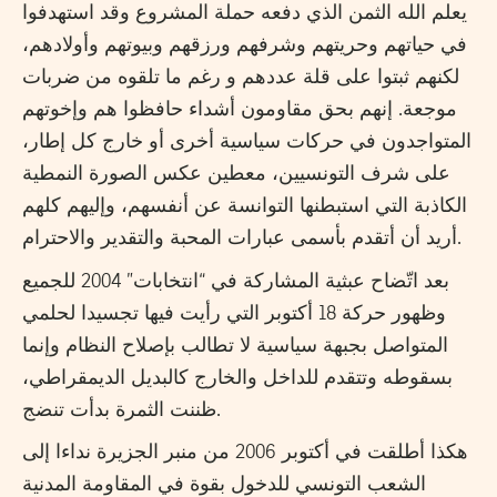
يعلم الله الثمن الذي دفعه حملة المشروع وقد استهدفوا
في حياتهم وحريتهم وشرفهم ورزقهم وبيوتهم وأولادهم،
لكنهم ثبتوا على قلة عددهم و رغم ما تلقوه من ضربات
موجعة. إنهم بحق مقاومون أشداء حافظوا هم وإخوتهم
المتواجدون في حركات سياسية أخرى أو خارج كل إطار،
على شرف التونسيين، معطين عكس الصورة النمطية
الكاذبة التي استبطنها التوانسة عن أنفسهم، وإليهم كلهم
أريد أن أتقدم بأسمى عبارات المحبة والتقدير والاحترام.
بعد اتّضاح عبثية المشاركة في “انتخابات” 2004 للجميع
وظهور حركة 18 أكتوبر التي رأيت فيها تجسيدا لحلمي
المتواصل بجبهة سياسية لا تطالب بإصلاح النظام وإنما
بسقوطه وتتقدم للداخل والخارج كالبديل الديمقراطي،
ظننت الثمرة بدأت تنضج.
هكذا أطلقت في أكتوبر 2006 من منبر الجزيرة نداءا إلى
الشعب التونسي للدخول بقوة في المقاومة المدنية