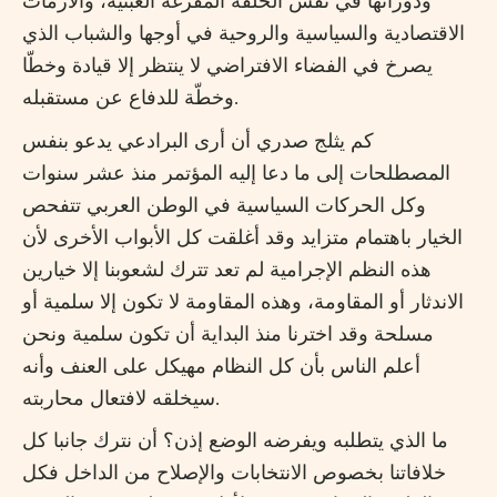
ودورانها في نفس الحلقة المفرغة العبثية، والأزمات
الاقتصادية والسياسية والروحية في أوجها والشباب الذي
يصرخ في الفضاء الافتراضي لا ينتظر إلا قيادة وخطّا
وخطّة للدفاع عن مستقبله.
كم يثلج صدري أن أرى البرادعي يدعو بنفس
المصطلحات إلى ما دعا إليه المؤتمر منذ عشر سنوات
وكل الحركات السياسية في الوطن العربي تتفحص
الخيار باهتمام متزايد وقد أغلقت كل الأبواب الأخرى لأن
هذه النظم الإجرامية لم تعد تترك لشعوبنا إلا خيارين
الاندثار أو المقاومة، وهذه المقاومة لا تكون إلا سلمية أو
مسلحة وقد اخترنا منذ البداية أن تكون سلمية ونحن
أعلم الناس بأن كل النظام مهيكل على العنف وأنه
سيخلقه لافتعال محاربته.
ما الذي يتطلبه ويفرضه الوضع إذن؟ أن نترك جانبا كل
خلافاتنا بخصوص الانتخابات والإصلاح من الداخل فكل