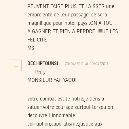
PEUVENT FAIRE PLUS ET LAISSER une
empreiente de leur passage .ce sera
magnifique pour noter pays .ON A TOUT
A GAGNER ET RIEN A PERDRE !!!!!!JE LES
FELICITE
MS
BECHIRTOUNSI
on 20/04/2011 at 20/04/2011
11
Reply
MONSIEUR YAHYAOUI
votre combat est le notre,je tiens a
saluer votre courage surtout lorsqu on
decouvre l innomable
corruption,caporalisme,justice aux