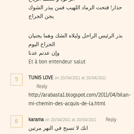
حذار! فتحت الرماد اللهيب فمن يبذر الشوك
يجن الجراح
بذر الرئيس الراحل وليلاه الشك وهما يجنيان
الجراح اليوم
وإن عدتم عدنا
Et à bon entendeur salut
TUNIS LOVE
on 20/04/2011 at 20/04/2011
5
Reply
http://arabasta1.blogspot.com/2011/04/bilan-
mi-chemin-des-acquis-de-la.html
karama
Reply
on 20/04/2011 at 20/04/2011
6
انك لا تسبح في النهر مرتين