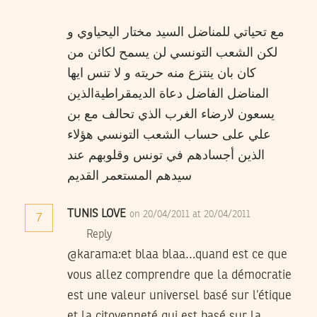
مع تحياتي للمناضل السيد مختار اليحياوي و
لكن الشعب التونسي لن يسمح لكائن من
كان بان ينتزع منه حريته و لا تنس ايها
المناضل الفاضل دعاة الديمقراطيةالذين
يسعون لارضاء الغرب الذي تحالف مع بن
علي على حساب الشعب التونسي هؤلاء
الذين أجسادهم في تونس وقلوبهم عند
سيدهم المستعمر القديم
TUNIS LOVE
on 20/04/2011 at 20/04/2011
7
Reply
@karama:et blaa blaa…quand est ce que
vous allez comprendre que la démocratie
est une valeur universel basé sur l’étique
et la citoyenneté qui est basé sur la