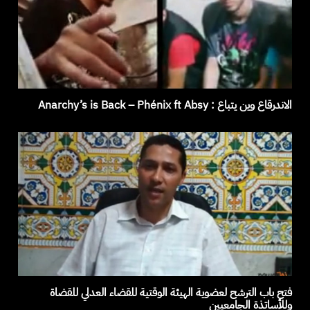
الاندرقاع وين يتباع ‏: Anarchy’s is Back – Phénix ft Absy
فتح باب الترشح لعضوية الهيئة الوقتية للقضاء العدلي للقضاة
وللأساتذة الجامعيين