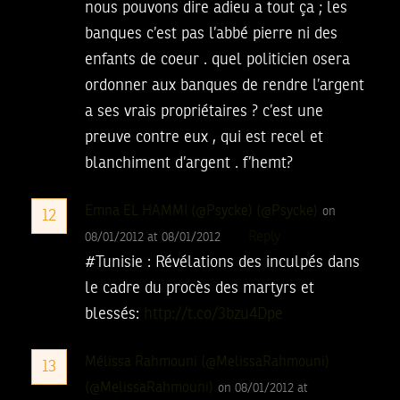
nous pouvons dire adieu a tout ça ; les
banques c’est pas l’abbé pierre ni des
enfants de coeur . quel politicien osera
ordonner aux banques de rendre l’argent
a ses vrais propriétaires ? c’est une
preuve contre eux , qui est recel et
blanchiment d’argent . f’hemt?
Emna EL HAMMI (@Psycke) (@Psycke)
on
12
Reply
08/01/2012 at 08/01/2012
#Tunisie : Révélations des inculpés dans
le cadre du procès des martyrs et
blessés:
http://t.co/3bzu4Dpe
Mélissa Rahmouni (@MelissaRahmouni)
13
(@MelissaRahmouni)
on 08/01/2012 at