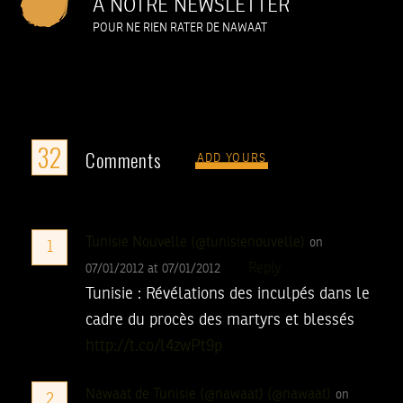
À NOTRE NEWSLETTER
POUR NE RIEN RATER DE NAWAAT
32
Comments
ADD YOURS
Tunisie Nouvelle (@tunisienouvelle)
on
1
Reply
07/01/2012 at 07/01/2012
Tunisie : Révélations des inculpés dans le
cadre du procès des martyrs et blessés
http://t.co/l4zwPt9p
Nawaat de Tunisie (@nawaat) (@nawaat)
on
2