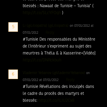
blessés : Nawaat de Tunisie – Tunisia” (
http://t.co/SLcYFOqh
)
Li (@Liliopatra) (@Liliopatra)
on 07/01/2012 at
5
Reply
07/01/2012
#Tunisie Des responsables du Ministère
de l’Intérieur s’expriment au sujet des
meurtres à Théla & à Kasserine+[Vidéo]
http://t.co/DNRckbuh
Vlademir Yebanov (@VlademirYebanov)
on
6
Reply
07/01/2012 at 07/01/2012
#Tunisie Révélations des inculpés dans
le cadre du procès des martyrs et
blessés:
http://t.co/ILIU2Cx8