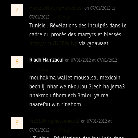
Hamza Bilel (@HamZeus)
on 07/01/2012 at
7
Reply
07/01/2012
Tunisie : Révélations des inculpés dans le
cadre du procès des martyrs et blessés
http://t.co/N6EzvINn
via @nawaat
Riadh Hamzaoui
on 07/01/2012 at 07/01/2012
8
Reply
mouhakma wallet mousalsal mexicain
bech iji nhar we nkoulou 3lech ha jema3
nhakmou fihom ech 3mlou ya ma
naarefou win rinahom
WESSIM (@Wessimsara)
on 07/01/2012 at
9
Reply
07/01/2012