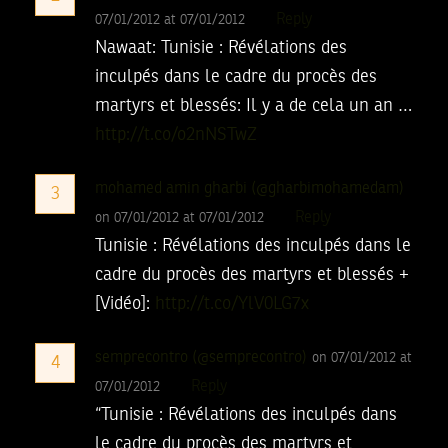
Reply
07/01/2012 at 07/01/2012
Nawaat: Tunisie : Révélations des
inculpés dans le cadre du procès des
martyrs et blessés: Il y a de cela un an …
http://t.co/o2nNSTwZ
mohamed amin gharbi (@gharbimohamedam)
3
Reply
on 07/01/2012 at 07/01/2012
Tunisie : Révélations des inculpés dans le
cadre du procès des martyrs et blessés +
[Vidéo]:
http://t.co/YlV0LG7x
semprecontro (@semprecontro)
on 07/01/2012 at
4
Reply
07/01/2012
“Tunisie : Révélations des inculpés dans
le cadre du procès des martyrs et