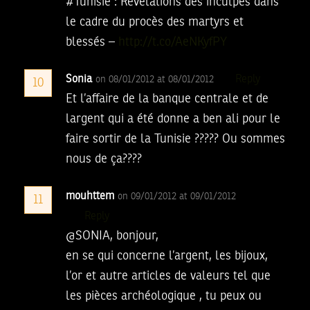
#Tunisie : Révélations des inculpés dans
le cadre du procès des martyrs et
blessés –
http://t.co/AeNKyfPY
Sonia
Reply
on 08/01/2012 at 08/01/2012
10
Et l’affaire de la banque centrale et de
largent qui a été donne a ben ali pour le
faire sortir de la Tunisie ????? Ou sommes
nous de ça????
mouhttem
on 09/01/2012 at 09/01/2012
11
Reply
@SONIA, bonjour,
en se qui concerne l’argent, les bijoux,
l’or et autre articles de valeurs tel que
les pièces archéologique , tu peux ou