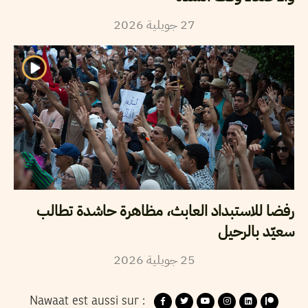
2026
جويلية
27
رفضا للاستبداد العابث، مظاهرة حاشدة تطالب
سعيّد بالرحيل
2026
جويلية
25
Nawaat est aussi sur :