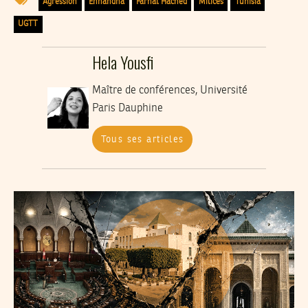
Agression
Ennahdha
Farhat Hached
Milices
Tunisia
UGTT
Hela Yousfi
Maître de conférences, Université
Paris Dauphine
Tous ses articles