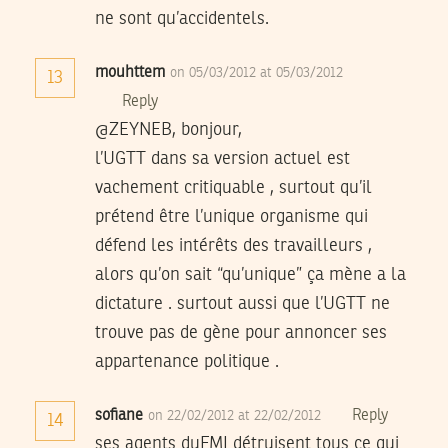
ne sont qu’accidentels.
mouhttem
on 05/03/2012 at 05/03/2012
13
Reply
@ZEYNEB, bonjour,
l’UGTT dans sa version actuel est
vachement critiquable , surtout qu’il
prétend être l’unique organisme qui
défend les intérêts des travailleurs ,
alors qu’on sait “qu’unique” ça mène a la
dictature . surtout aussi que l’UGTT ne
trouve pas de gène pour annoncer ses
appartenance politique .
sofiane
Reply
on 22/02/2012 at 22/02/2012
14
ses agents duFMI détruisent tous ce qui