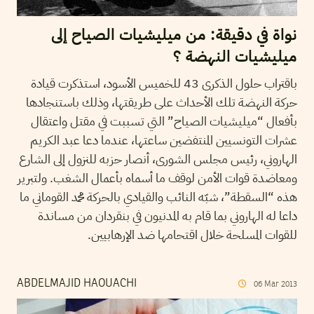
نواة في دقيقة: من ميليشيات الصياح إلى
ميليشيات النهضة ؟
باقتراب حلول الذكرى 43 للخميس الأسود، استذكرت قيادة
حركة النهضة تلك الأحداث على طريقتها، وذلك باستنجادها
بأفعال “ميليشيات الصياح” التي تسببت في مقتل واعتقال
عشرات التونسيين المنتفضين ساعتها، عندما دعا عبد الكريم
الهاروني، رئيس مجلس الشورى، أنصار حزبه للنزول إلى الشارع
ومعاضدة قوات الأمن لوقف ما أسماه بأعمال الشغب. ولتبرير
هذه “السقطة”، شبّه النائب والقيادي بالحركة محمد القوماني ما
داعا له الهاروني بما قام به المدنيون في بنقردان من مساندة
للقوات المسلحة خلال اقتحامها ضد الإرهابيين.
ABDELMAJID HAOUACHI
06
Mar
2013