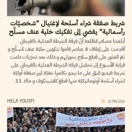
شريط صفقة شراء أسلحة لإغتيال “شخصيّات
رأسمالية” يفضي إلى تفكيك خلية عنف مسلّح
أبلغتنا مصادر مُطّلعة أنّ فرقة الشرطة العدلية بالقرجاني
أقدمت على إيقاف 4 عناصر قاموا بتكوين خليّة عنف مُسلّح و
تمّ العثور على قطع سلاح بحوزتهم و ذلك بعد تحرّيات دامت
قرابة الأسبوع إثر تحصّل فرقة الشرطة العدلية بالقرجاني على
شريط فيديو صُوّر على ما يبدو بكاميرا خفيّة يُبرز صفقة أوليّة
لشراء أسلحة أوتوماتيكيّة منها قطع كلاشينكوف و ماك 11.
HELA YOUSFI
22
Feb
2012