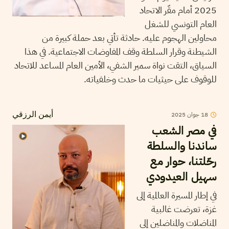
2025 أمام مقّر الاتحاد
العام التونسي للشغل
محاولين الهجوم عليه. حادثة تأتي بعد حملة كبيرة من
الشيطنة وقرار السلطة وقف المفاوضات الاجتماعية. في هذا
السياق، التقت نواة سمير الشفي، الأمين العام المساعد للاتحاد
للوقوف على حيثيات ما حدث وخلفياته.
2025
جوان
18
أيمن الرزقي
في مصر الشعب
ساندنا والسلطة
رحّلتنا، حوار مع
سهيل العيدودي
في إطار المسيرة العالمية إلى
غزة، تعرضت غالبية
المناضلات والمناضلين إلى