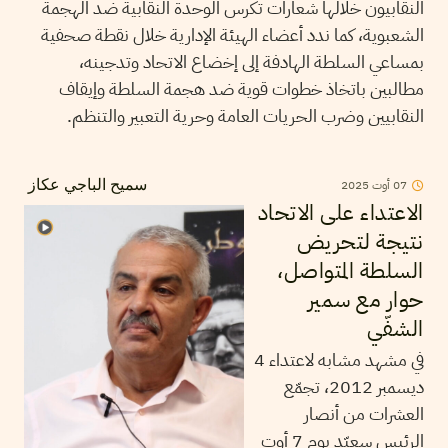
النقابيون خلالها شعارات تكرس الوحدة النقابية ضد الهجمة
الشعبوية، كما ندد أعضاء الهيئة الإدارية خلال نقطة صحفية
بمساعي السلطة الهادفة إلى إخضاع الاتحاد وتدجينه،
مطالبين باتخاذ خطوات قوية ضد هجمة السلطة وإيقاف
النقابيين وضرب الحريات العامة وحرية التعبير والتنظم.
2025
أوت
07
سميح الباجي عكاز
الاعتداء على الاتحاد
نتيجة لتحريض
السلطة المتواصل،
حوار مع سمير
الشفّي
في مشهد مشابه لاعتداء 4
ديسمبر 2012، تجمّع
العشرات من أنصار
الرئيس سعيّد يوم 7 أوت