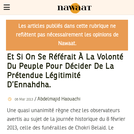
Les articles publiés dans cette rubrique ne
reflètent pas nécessairement les opinions de
Nawaat.
Et Si On Se Référait À La Volonté
Du Peuple Pour Décider De La
Prétendue Légitimité
D’Ennahdha.
/
Abdelmajid Haouachi
06
Mar
2013
Une quasi unanimité règne chez les observateurs
avertis au sujet de la journée historique du 8 février
2013, celle des funérailles de Chokri Belaid. Le