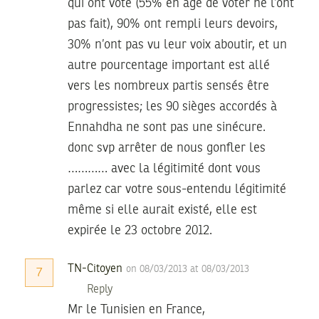
qui ont voté (55% en âge de voter ne l’ont
pas fait), 90% ont rempli leurs devoirs,
30% n’ont pas vu leur voix aboutir, et un
autre pourcentage important est allé
vers les nombreux partis sensés être
progressistes; les 90 sièges accordés à
Ennahdha ne sont pas une sinécure.
donc svp arrêter de nous gonfler les
………… avec la légitimité dont vous
parlez car votre sous-entendu légitimité
même si elle aurait existé, elle est
expirée le 23 octobre 2012.
TN-Citoyen
on 08/03/2013 at 08/03/2013
7
Reply
Mr le Tunisien en France,