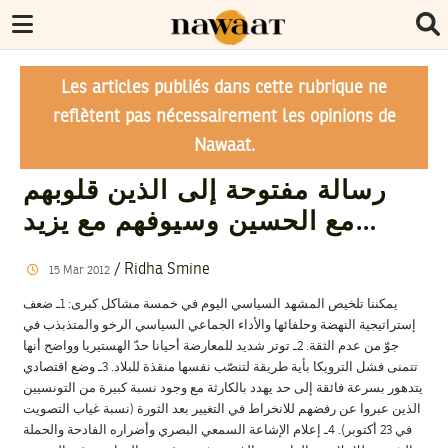
Les articles publiés dans cette rubrique ne
reflètent pas nécessairement les opinions de
Nawaat.
رسالة مفتوحة إلى الذين قلوبهم
مع الحسين وسيوفهم مع يزيد…
/
Ridha Smine
15
Mar
2012
يمكننا تلخيص المشهد السياسي اليوم في خمسة مشاكل كبرى: 1ـ ضعف
إستراتيجية النهضة وحلفائها والأداء الجماعي السياسي الرخو والمتذبذب في
جوّ من عدم الثقة. 2ـ توتر شديد للمعارضة أحيانا حدّ الهستيريا وواضح أنها
تتمنى فشل الترويكا بأية طريقة لتنصّب نفسها منقذة للبلاد. 3ـ وضع اقتصادي
يتدهور بسرعة فائقة إلى حد يهدد بالكارثة مع وجود نسبة كبيرة من التونسيين
الذين عبروا عن رفضهم للانخراط في التغيير بعد الثورة (نسبة غياب التصويت
في 23 أكتوبر). 4ـ إعلام الإشاعة السمعي البصري وأضراره الفادحة والحملة