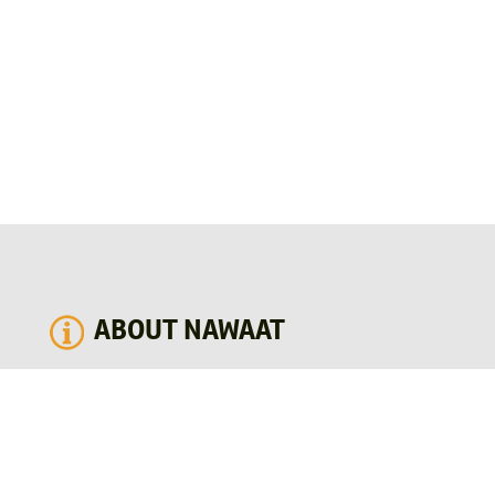
ABOUT NAWAAT
Created in 2004, Nawaat is the pioneer of alternative
journalism in Tunisia and the region and provides Tunisia-
centered news and analysis. As a multi-award-winning
online media and print magazine, Nawaat established itself
as trusted provider of coverage specialized in topical news,