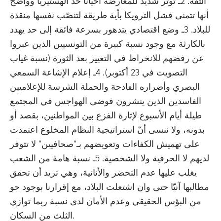
الثقة. 2ـ توتر شديد للمعارضة أحيانا حدّ الهستيريا وواضح
أنها تتمنى فشل الترويكا بأية طريقة لتنصّب نفسها منقذة
للبلاد. 3ـ وضع اقتصادي يتدهور بسرعة فائقة إلى حد يهدد
بالكارثة مع وجود نسبة كبيرة من التونسيين الذين عبروا
عن رفضهم للانخراط في التغيير بعد الثورة (نسبة غياب
التصويت في 23 أكتوبر). 4ـ إعلام الإشاعة السمعي
البصري وأضراره الفادحة والحملة الشرسة للإعلاميين
الفاسدين الذين ينشرون فوضى الهواجس في المجتمع
طيلة أيام الأسبوع لإثارة الفزع بين المواطنين، بقصد أو
بدونه، ولا ننسى أنّ استراتيجية النظام المخلوع اعتمدت
على تهميش الكفاءات وتعويضهم بـ”صحافيين” لا تتوفر
لديهم لا الحرفية ولا الشخصية. 5ـ نسبة هامة من الشعب
يغلب عليها عدم التحضر والأنانية، وهي تريد أن تحقق
مطالبها آنيّا حتى وان اشتعلت البلاد، مع إقرارنا بوجود جو
من البؤس الحقيقي وعدم الأمان لدى نسبة ربما توازي
الثلث من السكان.