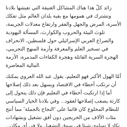
زائد كلّ هذا هناك المشاكل العنيفة التي تعيشها بلادنا
وتشترك في همومها مع بقية بلدان العالم مثل تفكك
الأسرة، المرض والجهل والفقر وارتفاع معدلات الجريمة،
تلوث البيئة والحروب والكوارث، المسألة اليهودية
والصراع العربي الإسرائيلي حول فلسطين، الانحراف
في تسخير العلم والمعرفة وأزمة المنهج التجريبي،
الهجرة السرية القاتلة وهجرة الكفاءات المدمرة، الأزمة
المالية المعاصرة.
أمّا الهول الأكبر فهو التعليم، يقول عبد الله العروي يمكنك
أن ترتكب أخطاء في الاقتصاد ويسهل بعد ذلك إصلاحها
أما إذا ارتكبت أخطاء في التعليم فإن ذلك يتحول إلى
كارثة يصعب إصلاحها لعقود… وفي بلادنا الخيار السياسي
للنظام المخلوع كان قائما على “النجاح بالجملة” مما أنتج
مئات الآلاف من الخريجين دون أفق تشغيل وبشهادات
تكاد لا تساوي شيئا في سوق التشغيل ولا في أي مكان…