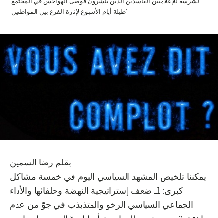
الشرسة للإعلاميين الفاسدين الذين ينشرون فوضى الهواجس في المجتمع
طيلة أيام الأسبوع لإثارة الفزع بين المواطنين”
بقلم رضا السمين
يمكننا تلخيص المشهد السياسي اليوم في خمسة مشاكل
كبرى: 1ـ ضعف إستراتيجية النهضة وحلفائها والأداء
الجماعي السياسي الرخو والمتذبذب في جوّ من عدم