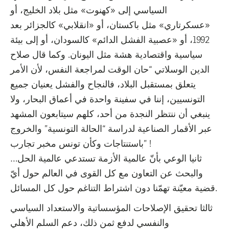
السياسي إلى «كهنوت» مثل بلاد الخليج، أو
«عسكرتاري» مثل باكستان، أو «انقلابي» كالجزائر بعد
1992، أو «عصبية الفشل الدائم» كالسودان، أو إلى بيئة
سياسية واقتصادية هشة مثل اليونان. وكما قال صلاح
الدين الوسلاتي “حان الوقت لمراجعة النفس، لأن الأمر
يتعلق بمستقبل البلاد، فالنجاح والفشل يعنيان جميع
التونسيين، إننا في سفينة واحدة في أعماق البحار، ولا
ينبغي أن ننتظر النجدة من أحد، كلهم سيتابعون المشهد
عبر الأقمار الصناعية لدراسة “الحالة التونسية” والخروج
باستنتاجات وكأن تونس مخبر تجارب” !
ثانيا الوعي بأنّ عالمية الأزمة تستدعي عالمية الحل…
والبحث عن التعاون مع كل القوى في العالم حول أيّ
قضية معيّنة تهمّنا دون اشتراط التناغم حول كل المسائل.
ثالثا تحقيق الإصلاحات المؤسساتية والاستعداد السياسي
والنفسي لدفع ثمن ذلك، دعم السلم الأهلي