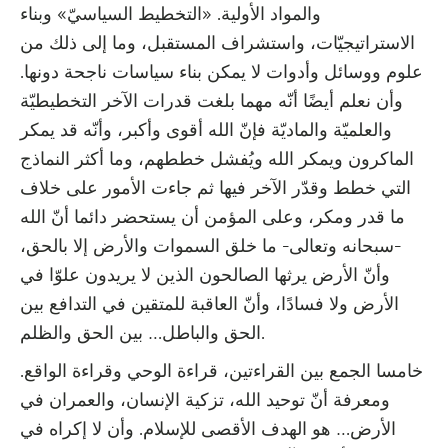
والمواد الأولية. «التخطيط السياسيّ» وبناء
الاستراتيجيّات، واستشراف المستقبل، وما إلى ذلك من
علوم ووسائل وأدوات لا يمكن بناء سياسات ناجحة دونها.
وأن نعلم أيضًا أنّه مهما بلغت قدرات الآخر التخطيطيّة
والعلميّة والماديّة فإنّ الله أقوى وأكبر، وأنّه قد يمكر
الماكرون ويمكر الله ويُفشل خططهم، وما أكثر النماذج
التي خطط وقدّر الآخر فيها ثم جاءت الأمور على خلاف
ما قدر ومكر، وعلى المؤمن أن يستحضر دائما أنّ الله
-سبحانه وتعالى- ما خلق السموات والأرض إلا بالحق،
وأنّ الأرض يرثها الصالحون الذين لا يريدون علوّا في
الأرض ولا فسادًا، وأنّ العاقبة للمتقين في التدافع بين
الحق والباطل… بين الحق والظلم.
خامسا الجمع بين القراءتين، قراءة الوحي وقراءة الواقع.
ومعرفة أنّ توحيد الله، تزكية الإنسان، والعمران في
الأرض… هو الهدف الأقصى للإسلام. وأن لا إكراه في