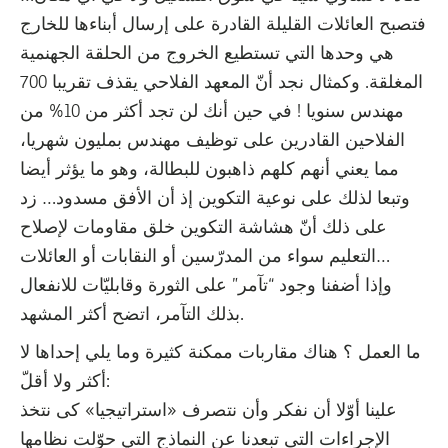
فتصبح العائلات القليلة القادرة على إرسال أبناءها للخارج
هي وحدها التي تستطيع الخروج من الحلقة الجهنمية
المغلقة. وكمثال نجد أنّ المعهد الفلاحي يقذف تقريبا 700
مهندس سنويا ! في حين أنك لن تجد أكثر من 10% من
الفلاحين القادرين على توظيف مهندس بمليون شهريا،
مما يعني أنهم كلهم ذاهبون للبطالة، وهو ما يؤثر أيضا
وتبعا لذلك على نوعية التكوين إذ أن الأفق مسدود… زد
على ذلك أنّ هشاشة التكوين خلق مقاومات لإصلاح
التعليم سواء من المدرّسين أو النقابات أو العائلات…
وإذا أضفنا وجود “تآمر” على الثورة وقابليّات للانفعال
بذلك التآمر، اتضح أكثر المشهد.
ما العمل ؟ هناك مقاربات ممكنة كثيرة وما يلي إحداها لا
أكثر ولا أقلّ:
علينا أوّلا أن نفكر وأن نتصرف «استراتيجيا» كى نتخذ
الإجراءات التى تبعدنا عن النماذج التي حوّلت نظامها