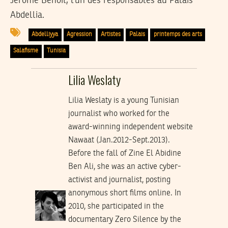
Jérôme Benoit, l’un des responsables au Palais
Abdellia.
Abdelliyya
Agression
Artistes
Palais
printemps des arts
Salafisme
Tunisia
Lilia Weslaty
Lilia Weslaty is a young Tunisian
journalist who worked for the
award-winning independent website
Nawaat (Jan.2012-Sept.2013).
Before the fall of Zine El Abidine
Ben Ali, she was an active cyber-
activist and journalist, posting
anonymous short films online. In
2010, she participated in the
documentary Zero Silence by the