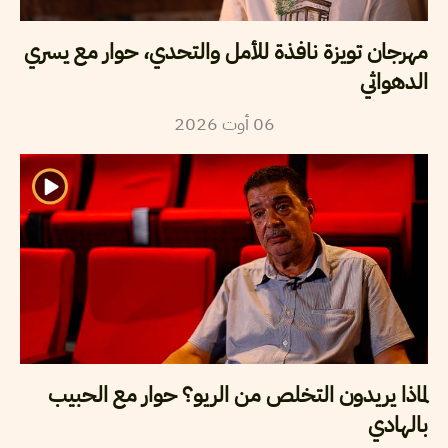
مهرجان تويزة نافذة للأمل والتحدي، حوار مع يسري
الدهواثي
2026
أوت
06
لماذا يريدون التخلص من الريو؟ حوار مع الحبيب
بالهادي