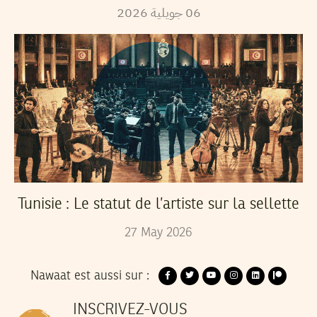
2026
جويلية
06
Tunisie : Le statut de l’artiste sur la sellette
27
May
2026
Nawaat est aussi sur :
INSCRIVEZ-VOUS