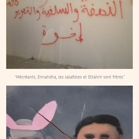
“Mécréants, Ennahdha, les salafistes et Ettahrir sont frères”