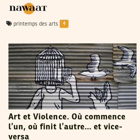
printemps des arts
4
SELIMA KAROUI
03
Dec
2013
Art et Violence. Où commence
l’un, où finit l’autre… et vice-
versa