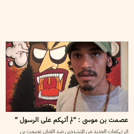
2012
جوان
12
ليليا الوسلاتي
عصمت بن موسى : “لم أتهكم على الرسول ”
اثر تهكمات العديد من المتشددين ضد الفنان عصمت بن