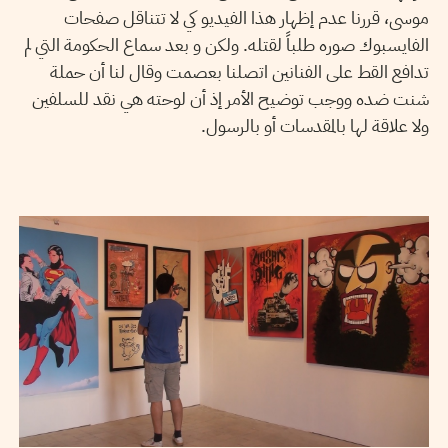
موسى، قررنا عدم إظهار هذا الفيديو كي لا تتناقل صفحات
الفايسبوك صوره طلباً لقتله. ولكن و بعد سماع الحكومة التي لم
تدافع القط على الفنانين اتصلنا بعصمت وقال لنا أن حملة
شنت ضده ووجب توضيح الأمر إذ أن لوحته هي نقد للسلفين
ولا علاقة لها بالمقدسات أو بالرسول.
LILIA WESLATY
11
Jun
2012