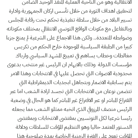
الانتقالية وهو من الناحية العملية المنفذ الوحيد الضامن
لتحقيق اهداف الثورة من خلال تأسس اركان الجمهورية وادارة
تسيير البلاد من خلال سلطة تنفيذية تحكم تحت رقابة المجلس
وبالتفاعل مع مكونات الواقع التونسي الانتقالي بمختلف مكوناته
وضوابطه المتعددة.. ولكن هذا الاجماع على الشرعية لم يمنع جزءا
كبيرا من الطبقة السياسية الموجودة خارج الحكم من تكريس
مغالطات وخطاب يساهم في تمييع المشهد السياسي وارباك
مؤسسات الدولة وذلك بالايهام ان الرئيس غير منتخب بدعوى
محدودية الاصوات التي تحصل عليها في الانتخابات وهذا الامر
يتم بسابقية الاضمار وبتجاهل ابجديات الديمقراطية التي
تتضمن نوعان من الانتخابات التي تجسد ارادة الشعب اما عبر
القتراع المباشر او عبر الاقتراع غير المباشر كما هو الحال في وضعية
الرئيس منصف المرزوقي الذي اتخبه ممثلو الشعب مما يجعله
رئيسا شرعيا لكل التونسيين بمقتضى الانتخابات وبمقتضى
الدستور المعتمد حاليا وهو التنظيم المؤقت للسلطات ودلالة
المؤقت تعود على الفترة الزمنية الخاصة بمدة صلوحية هذا