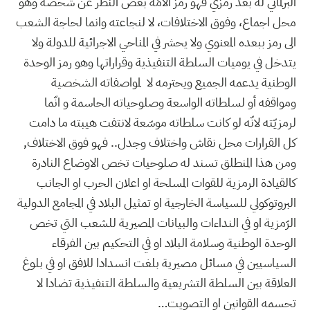
البرلماني له بعد رمزي فهو رمز الأمّة بغض النظر عن شخصه وهو
محل اجماع، وفوق الاختلافات، لا لنجاعته وانما لحاجة الشعب
الى رمز ببعده المعنوي ولا يحشر في المناحي الاجرائية للدولة ولا
يتدخل في يوميات السلطة التنفيذية وقراراتها وهو رمز الوحدة
الوطنية يدعمه الجميع ويحترمه لا لمواصفاته الشخصية
ومواقفه أو لسلطاته الواسعة وصلوحياته الحاسمة و انّما
لرمزيّته لانّه لو كانت سلطاته موسّعة لانتفت هيبته ما دامت
كل القرارات محل نقاش واختلاف وجدل.. فهو فوق الاختلاف,
ومن هذا المنطلق تسند له صلوحيات تخص الاوضاع النادرة
كالقيادة الرمزية للقوات المسلحة او اعلان الحرب او الجانب
البروتوكولي للسياسة الخارجية او تمثيل البلاد في المجامع الدولية
الرّمزية او في النداءات والبيانات المصيرية للشعب التي تخص
الوحدة الوطنية وسلامة البلاد او في التحكيم بين الفرقاء
السياسيين في مسائل مصيرية بلغت انسدادا للافق او في بلوغ
العلاقة بين السلطة التشريعية والسلطة التنفيذية تضادا لا
تحسمه القوانين او التصويت…