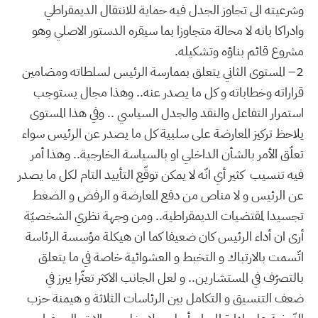
وشرعيته الى تجاوز الجدل فيه حماية للانتقال الديمقراطي
وادراكا بانه لا محالة متجاوزا بما سيقره الدستور الاصلي وهو
مشروع قائم بناؤه وتشكيله.
2– المستوى الثاني يتعلق بممارسة الرئيس لسلطاته ومضامين
قراراته وخطاباته و كل ما يصدر عنه.. وهذا مجال يستوجب
استمرار التفاعل والنقد والجدل السياسي .. وفي هذا المستوى
يلاحظ تركيز المعارضة على سلبية كل ما يصدر عن الرئيس سواء
تعلّق الأمر بالشأن الداخلي او بالسياسة الخارجية.. وهذا أمر
فيه تنسيب كثير أي انّه لا يمكن توقّع التأييد التام لكل ما يصدر
عن الرئيس و لا مناص من دفع المعارضة و الرفض و الضغط
تجسيدا لمقتضيات الديمقراطية.. ومن وجهة نظري الشخصيّة
أرى ان أداء الرئيس كان ضعيفا كما ان هيكلة مؤسسة الرئاسة
اتّسمت بالارتباك و التخبط و العشوائية خاصة في ما يتعلق
بالتصرّف في المستشارين.. و لعل الجانب الاكثر تعثّرا يبرز في
ضعف التنسيق و التكامل بين الرئاسات الثلاثة و هيمنة حزب