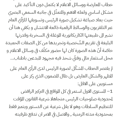
خطاب المعارضة ووسائل الاعلام لا يكتمل دون التأكيد على
مشكل اساسي ولعله الاهم والمتمثّل في جانبه السمعي البصري
حيث يعاد صياغة تشكيل صورة الرئيس وتسويقها للرّأي العام
عبر التلفزيون والوسائط الرقمية ذائعة الانتشار, و يكفي هنا أن
نشير الى طبيعتها الكاريكاتورية الموغلة في السخرية وقدرتها
البليغة في تقزيم الشّخصية وتجريدها من كل الصفات الحميدة
خاصّة أنّ هذه الصورة كان لها حضور مكثّف في وسائل الاعلام و
محل استثمار مالي وفنّي شحذ فيه مجهود المبدعبن باطناب…
لم يقتصر الخطاب المشكّل لصورة الرئيس لدى الرأي العام على
المظهر والشكل العارض بل طال المضمون الذي ركز على
مستويين على الاقل:
1– المستوى الاول استمر في كل المواقع في التركيز الرافض
لمحدودية صلوحيات الرئيس متجاهلا شرعية القانون المؤقت
للتنظيم السلطات وهو لا يقل شرعية عن الدستور ويتميز فقط
بمحدودية مدته الزمنية , والاصل في الامر ان تدفع ظرفيته