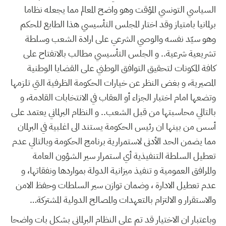
السياسي التونسي المؤقت وهو واضح المعالم مما يجعله نظاما
برلمانيا بامتياز وقد اختار المجلس التأسيسي هذا الطابع للحكم
وهو سيّد نفسه والوصي الشرعي على ارادة الشعب وسلطة
تشريعية شرعية.. و الجلس التأسيسي مطالب بالانفتاح على
كافة المكونات لتحقيق التوافق الوطني على القضايا الوطنية
المصيرية، و بغض النظر عن خيارات الحكومة الظرفية التي تلزمها
وتضعها امام اختبار الجزاء أو العقاب في الانتخابات القادمة، و
بالتالي محاسبتها من قبل الشعب.. و النظام البرلماني يعتمد على
أسس من بينها ان رئيس الحكومة يستند الى اغلبية في البرلمان
مما يضمن الحد الأدنى لاستمرارية برنامج الحكومة وبالتالي عدم
تعطيل السلطة التنفيذية أي استمرار سير الشؤون العامة
والمرافق العمومية و تنفيذ ميزانية الدولة بمواردها ونفقاتها، و
عدم تعطيل الادارة ، وضمان توازن سير السلطات وحفظ الامن
والاستقرار و الالتزام بالتعهدات والمصالح الدولية المشتركة…
وباعتبار ان الاختيار قد تم على النظام البرلماني بشكل بات واضحا