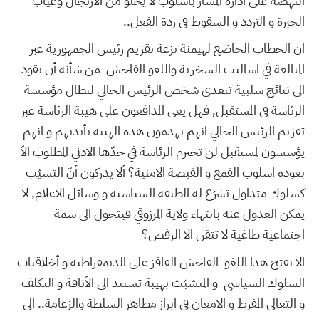
النّهضة على ادارة المسار بأسلوب لا يخلو من الارتجال وغياب
الخبرة و التردد و السقوط في ردة الفعل..
ان الخطاب الخاضع لهيمنة نزعة تقزيم رئيس الجمهورية عبر
المبالغة في اساليب السخرية واللغو الفاحش من شأنه أن يقود
الى نتائج سلبية تتعدى شخص الرئيس الحالي لتطال مؤسسة
الرئاسة في المستقبل, فهل يعي المدافعون على هيبة الرئاسة عبر
تقزيم الرئيس الحالي انهم يهدمون هذه الهيبة بأيديهم و انهم
يؤسسون لمستقبل لن تحترم الرئاسة في حدّها الادني المطلوب الاّ
بعودة اسلوب القمع و القبضة الامنية؟ ألا يدركون أنّ التسيّب
كسلوك متداول تشرّع له الطبقة السياسية و وسائل الاعلام, لا
يمكن العدول عنه بانتهاء ولاية المرزوقي فيتحول الى سمة
اجتماعية طاغية لا تتقن الا الرفض؟
الا يفتح هذا اللغو الفاحش القافز على الديمقراطية و أخلاقيات
السلوك السياسي و المتشبّث بهيبة تستند الى الأناقة و التكلف
و التعالي المفرط و الامعان في ابراز مظاهر السلطة والزعامة.. الى