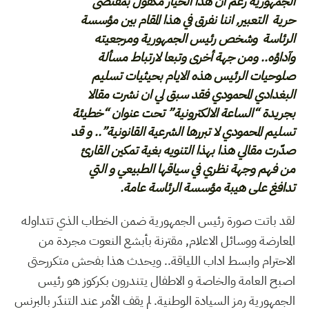
الجمهورية رغم ان هذا الخيار مكفول بمقتضى
حرية التعبير, اننا نفرق في هذا المقام بين مؤسسة
الرئاسة وشخص رئيس الجمهورية ومرجعيته
وآداؤه.. ومن جهة أخرى وتبعا لارتباط مسألة
صلوحيات الرئيس هذه الايام بحيثيات تسليم
البغدادي المحمودي فقد سبق لي ان نشرت مقالا
بجريدة “الساعة الالكترونية” تحت عنوان “خطيئة
تسليم المحمودي لا تبررها الشرعية القانونية”.. و قد
صدّرت مقالي هذا بهذا التنويه بغية تمكين القارئ
من فهم وجهة نظري في سياقها الطبيعي و التي
تدافغ على هيبة مؤسسة الرئاسة عامة.
لقد باتت صورة رئيس الجمهورية ضمن الخطاب الذي تتداوله
المعارضة ووسائل الاعلام, مقترنة بأبشع النعوت مجردة من
الاحترام وابسط اداب اللياقة.. ويحدث هذا بفحش متكررحتى
اصبح العامة والخاصة و الاطفال يتندرون بكركوز هو رئيس
الجمهورية رمز السيادة الوطنية. لم يقف الأمر عند التندّر بالبرنس