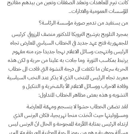
كانت تبرم المعاهدات وتعقد الصفقات وتعين من بيدهم مفاتيح
المؤسسات العمومية والادارات..
من يستفيد من تدمير صورة مؤسسة الرئاسة؟
بمجرد التلويح بترشيح الترويكا للدكتور منصف المرزوقي كرئيس
للجمهورية فتح عهد جديد في الخطاب السياسي المعارض تجاه
الرئيس وانتهجت وسائل الاعلام نهجا جديدا جزء منه مفهوم
يرتبط بمكاسب الثورة وما جادت به علينا من حرية و لكن هذه
الحرية سرعان ما تكثفت الى درجة النشوة التي قادت الى خطاب
معربد تجاه الرئيس المنتخب الذي لا يذكر عند النخب السياسية
وقادة الاحزاب ووسائل الاعلام الاّ بالسّخرية و التنكيل و
التشويه و هذه بعض مظاهر الخطاب المتداول:
لقد تضمّن الخطاب حشوا لا ينسجم ومهمّة المعارضة
ومسؤوليتها حيث اتّخذت منحا تهريجيا، فكان البرنس الذي
ارتداه الرئيس بمثابة اللاّزمة الممجوحة و الحال انّ البرنس ليس
مسألة جوهرية و هو من رموز الهوية الوطنية العريقة ميّز البربر