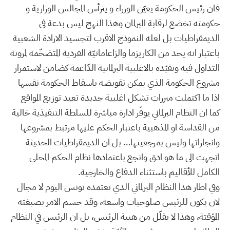
فان رئيس الحكومة يعيّن الوزراء و يترأس المجالس الوزارية و
حكومته تخضع لرقابة البرلمان وهذا النهج ليس بدعة في
الديمقراطيات بل لعله النموذج الاقرب لتجسيد الارادة الشعبية
باعتبار انه يحد من الكاريزما والزاعاماتيّة الفردية المتضخّمة لمرونة
التداول فيه وتقيّده بالاغلبية البرلمانية الدّاعمة كضامن لاستمرار
مشروع الحكومة الذي يمكن تقويضه باسقاط الحكومة نفسها
اذا ما اكتملت مبررات تشكل اغلبية جديدة تعيد توزيع المواقع
كما ان النظام البرلماني يوفّر ادارة مباشرة للسلطة التنفيذية خالية
من القداسة او المذهبية باعتبار الحكم عليها مرتبط بمشروعها
وانجازاتها وليس بمرجعيتها… بل ان الديمقراطيات الحديثة
اتجهت الى ما هو ادق وانجع باعتمادها نظام الحكم المحلي
الكامل للأقاليم باستثناء الدفاع والخارجية.
وفي اطار هذا النظام البرلماني الذي تعتمده تونس اليوم لا مجال
لان يكون للرئيس صلوحيات واسعة، وقد حسم الامر بصبغته
المؤقتة، وهذا لا يقلّل من هيبة الرئيس، بل ان الرئيس في النظام