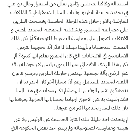
استبداله وفاقيا بمجلس رئاسي يقلّل من استمرار رجال بن علي
في تحديد خريطة الطريق وآليات المسار الديمقراطي؟ لماذا لاذت
المعارضة بالفرار خلال هذه المرحلة الحاسمة وفسحت الطريق
على مصراعيه للسبسي وتشكيلته التجمعية لتحديد المصير, و
الاكتفاء بالتعويل على ممارسة الضغوط للتوجيه؟ ألم يكن ذلك
الصمت استحسانا وتأييدا مبطنا لما قدّر انّه تحجيما لفرص
الاسلاميين في الانتخابات التي كان الجميع يعلم انها كبيرة؟ ألم
يكن هذا الهدف الاقصائي مبررا للرضى برئيس لا وجود له و قد
عمّ الرضى بآلة تجمعية تهندس خارطة الطريق وترسم قانون
اللعبة لتحديد المستقبل رغم أنّ مسارا آخر كان اجدر بنا ان
نتبعه؟ في نفس الوقت, النهضة لم تكن محايدة في هذا المسار
فقد رضيت به هي الاخرى ارتباطا بحساباتها الحزبية وتوقعاتها
بان ذلك المسار يخدمها اكثر من غيرها..
لم يتحدث احد طيلة تلك الفترة الحاسمة عن الرئيس ولا عن
هيبته وممارسته لصلوحياته ولم يهتم احد بعمل الحكومة التي