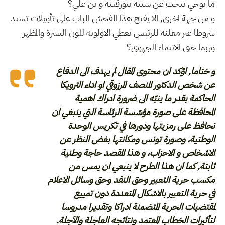
ما يوحي ببحث عن شبيه ببورقيبة و بن علي؟
و من جهة اخرى, الا يفتح هذا الفحش الباب على تأويلات تسند
شروطا غير معلنة للرئيس تعطي الاولوية للون البشرة والمظهر
وربما حتى الانتماء الجهوي؟
و ختاما, اؤكد ان محتوى المقال لم يهدف الى الدفاع
عن شخص الدكتور المنصف المرزوقي او اداء الترويكا
الحاكمة بقدر ما ينبّه الى ضرورة ادراك اهمية
المحافظة على صورة مؤسّسة الرئاسة التي ينبغي ان
نحافظ على رمزيتها ودورها في تكريس الوحدة
الوطنية، وصورة تونس ومكانتها بغض النظر عن
الاشخاص و الاحزاب، و هذا المقصد حاجة وطنية
ثابتة, كما ان هذا الطرح لا ينبعي ان يمس من
مكسب حرية التعبير وحق النقد وحق وسائل الاعلام
في حرية التعبير بالاشكال المتعددة دون تمييع
لمقتضيات الحرية المتضمنة ادراكا وتقديرا مدروسا
لتأثيرات الخطاب المعتمد ونتائجه العاجلة والآجلة.