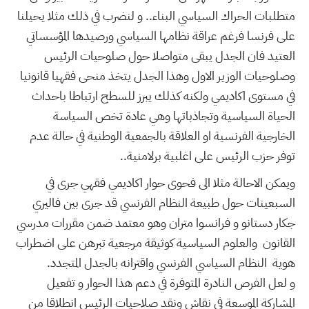
متطلبات الحراك السياسي البناء.. و لنضرب في ذلك مثلا يحيلنا
على فرنسا فرغم عراقة نظامها السياسي ورصيدها المؤسساتي
العتيد فان الجدل يبقى متواصلا حول صلوحيات الرئيس
وصلوحيات الوزير الاول وهذا الجدل يتخذ منحى فقهيا قانونيا
في مستوى اكاديمي ولكنه كذلك يبرز للسطح ارتباطا باحداث
الحياة السياسية وتجاذباتها وهي عادة تخص السياسة
الخارجية الفرنسية او العلاقة بالجمعية الوطنية في حالة عدم
توفر حزب الرئيس على اغلبية برلامنية..
ويمكن الاحالة مثلا الى فحوى حوار اكاديمي فقهي جرى في
السبعينات حول طبيعة النظام الفرنسي قد جرى بين فاليري
جكار دستانو و فرانسوا متران وهو معتمد ضمن مقررات مدرسي
القانون والعلوم السياسية كوثيقة مرجعية تبرهن على اضطراب
هوية النظام السياسي الفرنسي واقترانه بالجدل المتجدد.
و لعل الفرص النادرة المتوفرة في دعم هذا الحوار و تفعيل
المشاركة الموسعة في نقاش ونقد صلاحيات الرئيس انطلاقا من