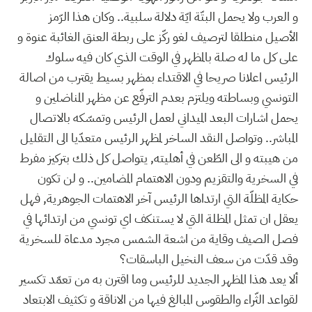
و العرب ولا يحمل البتّة ايّة دلالة سلبية.. وكان هذا الرّمز
الأصيل منطلقا لترصيف لغو ركّز على ربطة العنق الغائبة عنوة و
على كل ما له صلة بالمظهر في الوقت الذي كان فيه سلوك
الرئيس اعلانا صريحا في الاقتداء بمظهر بسيط يقترب من اصالة
التونسي وبساطته ويلتزم بعدم الترفّع عن مظهر المناضلين و
يحمل اشارات البعد الميداني لعمل الرئيس وتمسّكه بالاتصال
المباشر.. وتواصل النقد الساخر لمظهر الرئيس متعدّيا الى التقليل
من هيبته و الى الطّعن في أهليته, يتواصل كل ذلك بتركيز مفرط
في السخرية والتقزيم ودون الاهتمام المضامين.. و لن تكون
حكاية المظلّة التي ارتداها الرئيس آخر الاهتمات الجوهرية, فهل
يعقل ان تمثل المظلة التي لا يستنكف اي تونسي من ارتدائها في
فصل الصيف وقاية من اشعة الشمس مجرد مدعاة للسخرية
وقد قدّت من سعف النخيل الباسقات؟
ألا يعد هذا المظهر الجديد للرئيس وما اقترن به من تعمّد تكسير
لقواعد الثّراء والطقوس المبالغ فيها من الاناقة و تكثيف الابتعاد