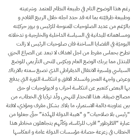
رغم هذا الوضوح التام في طبيعة النظام المعتمد وشرعيته
وطبيعة ظرفيّته بما انه قد حدد اجله خلال الربيع القادم و
بالرّغم من عديد الصلوحيات الممنوحة للرّئيس و بروز حركيّته
ومساهماته الميدانية في السياسة الداخلية والخارجية و تدخلاته
اليوميّة في القضايا الساخنة فان صلوحيات الرئيس لا زالت
تطرح بحماس مفرط من اجل اهداف لا تبعد عن الصراع الحزبي
المبتذل مما يربك الوضع العام ويكرّس المنحى التأزيمي للوضع
السياسي ولمسيرة الانتقال الديقراطي الذي تصبغ سمته بالارباك
وعرض واجهة العجز وانسداد الافق و انتكاسة الثورة التي يدفع
بها البعض كتعبير عن انتكاسة احزاب و اديولوجيات او حتى
مصالح ضيقة. هذا الانحدار المنهجي ولّد تردّيا في الخطاب، من
بين عناوينه دائمة الاستمرار، ما يلاك بشكل مقرف ومؤذي، لافتة
“رئيس بلا صلاحيات” و “هيبة الدولة المهدّدة” حتّى جعلوا من
عبارة “الطّرطور” اقرب للرئاسة، وكأنّهم يتجاهلون مخاطر هذا
الخطاب في زعزعة حصانة مؤسسات الدولة عامة و انعكاسها