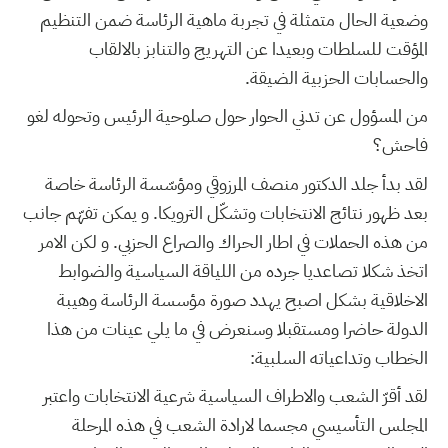
وضعية الحال متمثلة في تجربة ماهية الرئاسة ضمن التنظيم
المؤقت للسلطات وبعيدا عن التهريج والتنابز بالالقاب
والحسابات الحزبية الضيقة.
من المسؤول عن تدني الحوار حول صلوحية الرئيس وتحوله لغو
فاحش؟
لقد بدأ جلد الدكتور منصف المرزوقي ومؤسّسة الرئاسة خاصة
بعد ظهور نتائج الانتخابات وتشكّل الترويكا. و يمكن تفهّم جانب
من هذه الحملات في اطار الحراك والصراع الحزبي. و لكن الامر
اتخذ شكلا تصاعديا جرده من اللياقة السياسية والضوابط
الاخلاقية بشكل اصبح يهدد صورة مؤسسة الرئاسة وهيبة
الدولة حاضرا ومستقبلا وسنعرض في ما يلي عينات من هذا
الخطاب وتداعياته السلبية:
لقد أقرّ الشعب والاطراف السياسية شرعية الانتخابات واعتبر
المجلس التأسيسي مجسما لارادة الشعب في هذه المرحلة