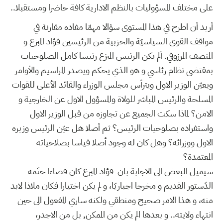
على مختلف المسؤوليات بالنظم الادارية كافة حاضرا ومستقبلا..
أريد أن اطرح في هذا المستوى سؤالا مهمّا مفاده مقارنة في
مواقف القوى السياسيّة والحزبية من الرئيسين فؤاد المبزع و
المنصف المرزوقي. ألم يكن الرئيس المبزع رئيسا كامل الصلوحيات
بمقتضى نظام رئاسي و هو الذي يحكم ويصدر المراسيم والأوامر
ويعيّن الوزير الاول ويترأس مجلس الوزراء والقائد الأعلى للقوات
المسلحة والرئيس المباشر للولاة والمسؤول الاول عن الخارجية و
الامن؟ لماذا سكت الجميع عن تجاوزه من قبل الوزير الاول
واستفراده بصلوحيات الرئيس؟ ثم أصلا هل عيّن الرئيس وزيره
الاول ووزرائه؟ وهل كان له وجود أصلا قياسا بصلاحياته
المعتمدة؟
سيميل البعض الى الاجابة بان فؤاد المبزع كان قضاءا حتّمه
الدّستور القديم و مخرجا اجباريّا، و لم يكن اختيارا فكان ملاذا لابد
منه، و هذا الامر صحيح ومنطقي ولكنه ساري المفعول الى حين
انتهاء ولايته.. و بعدها الم يكن من الممكن, بل من الاجدر،