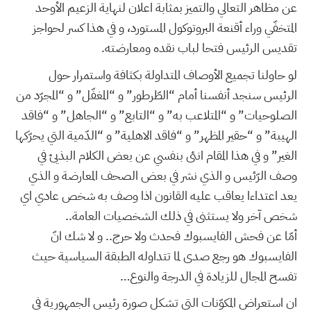
عن مظاهر التعالي والتميز بمثابة اعلان لنهاية الزعيم الأوحد
المتخفّي وراء أقنعة البروتوكول المستورد، و في هذا كسر لحواجز
تقديس الرئيس فتحا لباب نقده ومعارضته.
لو حاولنا تجميع الأوصاف المتداولة بكثافة واستمرار حول
الرئيس سنجد أنفسنا أمام “الطّرطور” و “المغفّل” و “المجرّد من
الصلوحيات” و “المتلاعب به” و “التابع” و “الجاهل” و “فاقد
الهيبة” و “حقير المظهر” و “فاقد الاهلية” و “الدّمية التي يحرّكها
الغير” و في هذا المقام انئى بنفسي عن بعض الكلام البذيئ في
وصف الرّئيس و الذي نشر في بعض الصحف المعارضة و الذي
يعد اعتداءا يعاقب عليه القانون اذا وصف به شخص عادي اي
شخص آخر ولا يستثنى في ذلك الشخصيات العامة..
أمّا عن فحش الفايسبوك فحدث ولا حرج.. و لا شك انّ
الفايسبوك هو رجع صدى لما تتداوله الطبقة السياسية حيث
تفسح المجال للزيادة في الدرجة والنوع…
ان استعراض المكوّنات التي تشكل صورة رئيس الجمهورية في