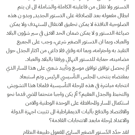
الدستور ولا تقلل من فاعليته الكاملة والشاملة الى ان يتم
ابطال مفعوله بعد المصادقة على الدستور الجديد, وبدو ن هذه
الصلوحية النافذة لا يمكن تحقيق الانتقال المستهدف ولا يمكن
صياغة الدستور و لا يمكن ضمان الحد الادنى في سير شؤون البلاد
والعباد، وبما ان الدستور الصغير شرعي، وجب على الجميع
التقيد به واحترامه، وبما انه وقتي فلا داعي من اكثار الجدل حول
مضامينه، حماية للدستور النهائي ورفقا بالبلاد والعباد.
ألم يحصل توافق توافق موسع وتأييد شعبي على هذا المسار الذي
بمقتضاه ينتخب المجلس التأسيسي الرئيس وتم استبعاد
انتخابه مباشرة في هذه المرحلة التأسيسية فلماذا هذا التشويش
والتخبط والجدل العقيم؟ ألم يكن واجبا متحتما المضي قدما نحو
استكمال المسار والمحافظة على الوحدة الوطنية والامن
والاقتصاد والدفع بآليات الديمقراطية الى تثبيت اجهزة الدولة
والاعداد لمرحلة مابعد الانتخابات القادمة؟
لقد حدّد الدّستور الصغير الساري المفعول طبيعة النظام