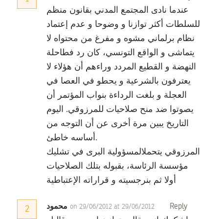
عندما نادى المجتمع المدني بقانون منظم
للسلطات أكثر توازنا و وضوحا و عدم إعتماد
نظام برلماني مشوه و مفرغ من محتواه لا
يتماشى و الواقع التونسي، كان رد فطاحلة
النهضة و القطيع المردد وراءهم أن هؤلاء لا
يعترفون بالشرعية و يحطو في العصا في
العجلة و بلغت الرداءة بنواب المؤتمر أن
يصوتوا ضد منح صلاحيات للمرزوقي. اليوم
التاريخ يبين مرة أخرى عن أن التوجه من
أساسه خاطئ.
المرزوقي يتحملالمسؤولية البرى في تشليك
مؤسسة الرئاسة، بقبوله بتلك الصلاحيات
أولا ثم بنرجسيته و قراراته الإعتباطية
Reply
محمود
on 29/06/2012 at 29/06/2012
2