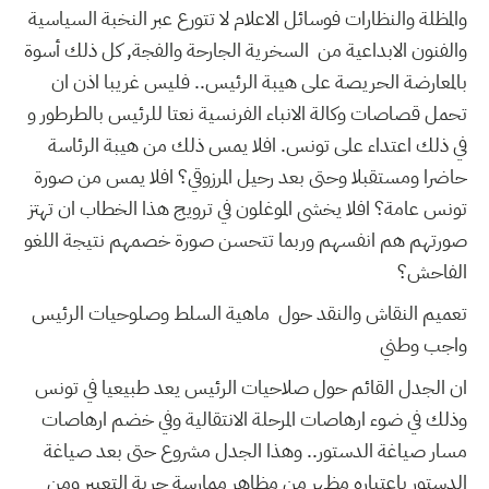
والمظلة والنظارات فوسائل الاعلام لا تتورع عبر النخبة السياسية
والفنون الابداعية من السخرية الجارحة والفجة, كل ذلك أسوة
بالمعارضة الحريصة على هيبة الرئيس.. فليس غريبا اذن ان
تحمل قصاصات وكالة الانباء الفرنسية نعتا للرئيس بالطرطور و
في ذلك اعتداء على تونس. افلا يمس ذلك من هيبة الرئاسة
حاضرا ومستقبلا وحتى بعد رحيل المرزوقي؟ افلا يمس من صورة
تونس عامة؟ افلا يخشى الموغلون في ترويج هذا الخطاب ان تهتز
صورتهم هم انفسهم وربما تتحسن صورة خصمهم نتيجة اللغو
الفاحش؟
تعميم النقاش والنقد حول ماهية السلط وصلوحيات الرئيس
واجب وطني
ان الجدل القائم حول صلاحيات الرئيس يعد طبيعيا في تونس
وذلك في ضوء ارهاصات المرحلة الانتقالية وفي خضم ارهاصات
مسار صياغة الدستور.. وهذا الجدل مشروع حتى بعد صياغة
الدستور باعتباره مظهر من مظاهر ممارسة حرية التعبير ومن