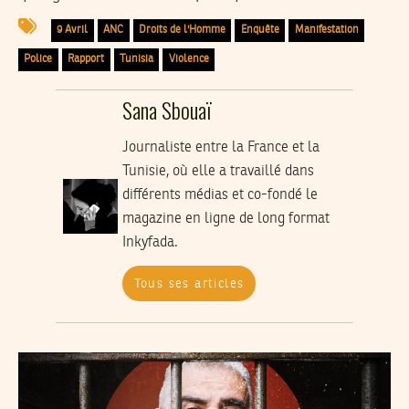
9 Avril
ANC
Droits de l'Homme
Enquête
Manifestation
Police
Rapport
Tunisia
Violence
Sana Sbouaï
Journaliste entre la France et la
Tunisie, où elle a travaillé dans
différents médias et co-fondé le
magazine en ligne de long format
Inkyfada.
Tous ses articles