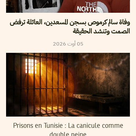
وفاة سالم كرموص بسجن المسعدين، العائلة ترفض
الصمت وتنشد الحقيقة
2026
أوت
05
Prisons en Tunisie : La canicule comme
double peine