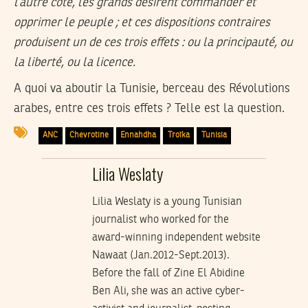
l’autre côté, les grands désirent commander et
opprimer le peuple ; et ces dispositions contraires
produisent un de ces trois effets : ou la principauté, ou
la liberté, ou la licence.
A quoi va aboutir la Tunisie, berceau des Révolutions
arabes, entre ces trois effets ? Telle est la question.
ANC
Chevrotine
Ennahdha
Troïka
Tunisia
Lilia Weslaty
Lilia Weslaty is a young Tunisian
journalist who worked for the
award-winning independent website
Nawaat (Jan.2012-Sept.2013).
Before the fall of Zine El Abidine
Ben Ali, she was an active cyber-