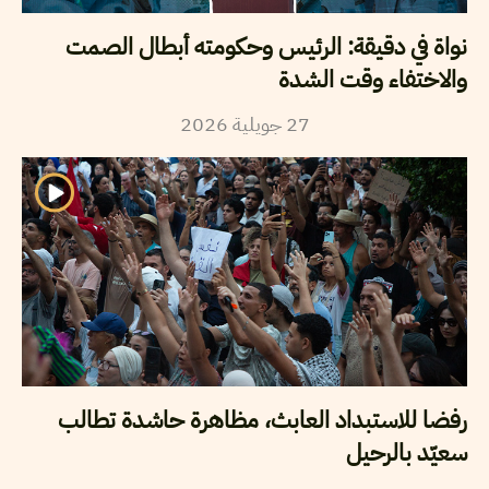
نواة في دقيقة: الرئيس وحكومته أبطال الصمت
والاختفاء وقت الشدة
2026
جويلية
27
رفضا للاستبداد العابث، مظاهرة حاشدة تطالب
سعيّد بالرحيل