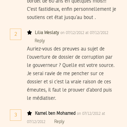
bordel de 60 ans en quelques mois!!!
C’est fastidieux, enfin personnellement je
soutiens cet état jusqu’au bout .
Lilia Weslaty
on 07/12/2012 at 07/12/2012
2
Reply
Auriez-vous des preuves au sujet de
l’ouverture de dossier de corruption par
le gouverneur ? Quelle est votre source.
Je serai ravie de me pencher sur ce
dossier et si c’est la vraie raison de ces
émeutes, il faut le prouver d’abord puis
le médiatiser.
Kamel ben Mohamed
on 07/12/2012 at
3
Reply
07/12/2012