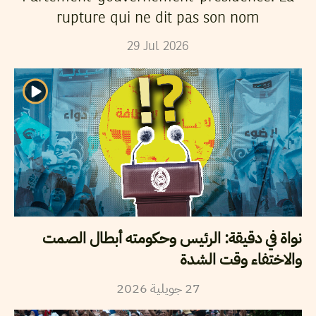
rupture qui ne dit pas son nom
29
Jul
2026
نواة في دقيقة: الرئيس وحكومته أبطال الصمت
والاختفاء وقت الشدة
2026
جويلية
27