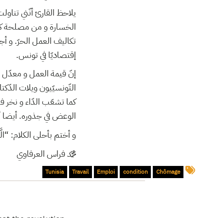
يلاحظ القارئ أنّني تناو
الخسارة و من مصلحة كل
تكاليف العمل الحرّ. و أ
إقتصاديّا في تونس.
إنّ قيمة العمل و معدّل ال
التّونسيّيون ويلات الدّك
كما تشعّب الدّاء و نخر في
الوعض في جذوره. أيضا أ.
و أختم بأحلى الكلام: “الَّذِي خَلَ
محمّد فراس العرفاوي
Tunisia
Travail
Emploi
condition
Chômage