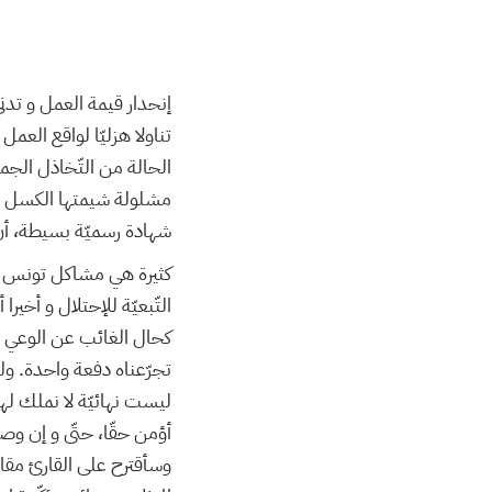
إنحدار قيمة العمل و تدنيّ
تناولا هزليّا لواقع العمل
الحالة من التّخاذل الجم
مشلولة شيمتها الكسل و ا
شهادة رسميّة بسيطة، أن 
كثيرة هي مشاكل تونس العص
التّبعيّة للإحتلال و أخيرا
كحال الغائب عن الوعي دهر
تجرّعناه دفعة واحدة. و
ليست نهائيّة لا نملك لها
أؤمن حقّا، حتّى و إن وص.
وسأقترح على القارئ مقارب