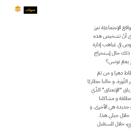
مدونات
قع الإجتماعيّة تبرز
لا أرى أنّ تشخيص هذه
غوص في غياهب إدارة
ان ذلك حال إستخراج
ر يعمّ تونس؟
طاط دهرا و من ثمّ
الثّورة. و حالنا حظاريّا
ياق “الإنعتاق” الذّي
طلقة و مشاكلنا
 و جديدة هي الأخرى. و
ّا خلال جيلي هذا
يّ، خلال المستقبل