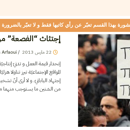
شورة بهذا القسم تعبّر عن رأي كاتبها فقط و لا تعبّر بالضرورة
إجتثاث “الفصعة” م
 Arfaoui
/
2013
مارس
22
إنحدار قيمة العمل و تدنيّ إنتاجي
المواقع الإجتماعيّة تبرز تناولا هز
إجتهاد اليابانيّ. و لا أرى أنّ ت
من السّنين ما يستوجب منهما مث