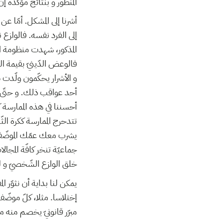
المنظور و بنتائج مؤكّدة !
أشرنا إلى المشكل. أمّا ع،
إلى الفرد نفسه. فالوازع ن
المذكور، شهدت منظومة ال.
فالوعض الدّينيّ بقيمة ا
و الأشرار يحكّمون ولّدت
أحد عواقب ذلك. و حتّى ل
تتدحرج الممارسة ككرة الث
يشرب معك عمّك الموضّف ا
جماعيّة تنخر كافّة المجال
خلق الوازع الشّخصيّ و ل!
يمكن لنا بداية أن نثوّر 
إختلاسا. مثلا، كلّ موضّ
مبرّر قانونيّ يخصم منه .