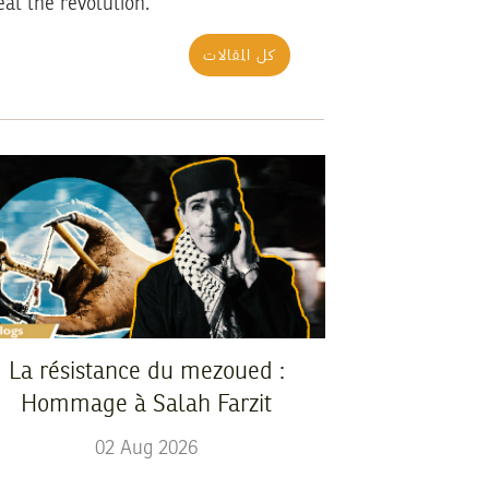
eat the revolution.
كل المقالات
La résistance du mezoued :
Hommage à Salah Farzit
02
Aug
2026