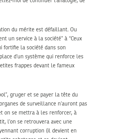
ettez-moi de continuer l’analogie, de
tion du mérite est défaillant. Ou
nt un service à la société” à “Ceux
 fortifie la société dans son
 place d’un système qui renforce les
petites frappes devant le fameux
cool”, gruger et se payer la tête du
es organes de surveillance n’auront pas
et on se mettra à les renforcer, à
tit, l’on se retrouvera avec une
yennant corruption (il devient en