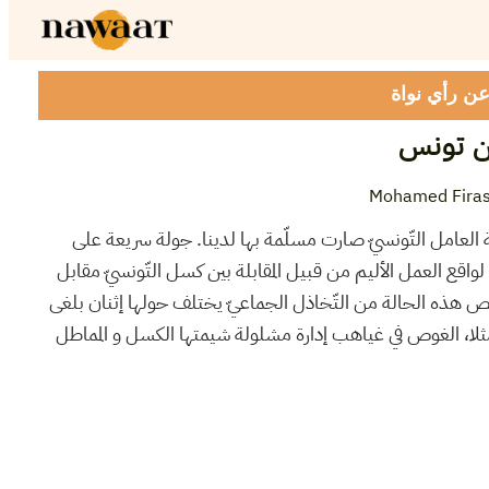
 عن رأي نواة
ن تونس
Mohamed Firas
ّة العامل التّونسيّ صارت مسلّمة بها لدينا. جولة سريعة على
ليّا لواقع العمل الأليم من قبيل المقابلة بين كسل التّونسيّ مقابل
شخيص هذه الحالة من التّخاذل الجماعيّ يختلف حولها إثنان بلغى
لا، الغوص في غياهب إدارة مشلولة شيمتها الكسل و المماطل