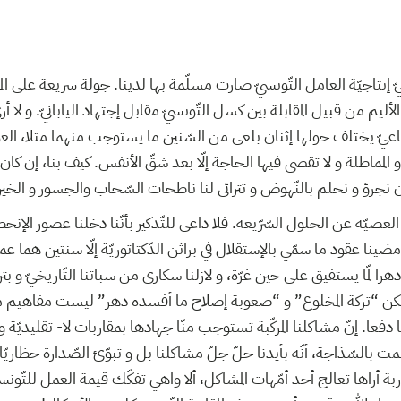
 إنتاجيّة العامل التّونسيّ صارت مسلّمة بها لدينا. جولة سريعة على الموا
 الأليم من قبيل المقابلة بين كسل التّونسيّ مقابل إجتهاد اليابانيّ. و 
اعيّ يختلف حولها إثنان بلغى من السّنين ما يستوجب منهما مثلا، ال
لمماطلة و لا تقضى فيها الحاجة إلّا بعد شقّ الأنفس. كيف بنا، إن ك
نجرؤ و نحلم بالنّهوض و تترائى لنا ناطحات السّحاب والجسور و الخي
يّة عن الحلول السّرّيعة. فلا داعي للتّذكير بأنّنا دخلنا عصور الإنح
 أمضينا عقود ما سمّي بالإستقلال في براثن الدّكتاتوريّة إلّا سنتين هما عمر 
ا لمّا يستفيق على حين غرّة، و لازلنا سكارى من سباتنا التّاريخيّ و بتر
لكن “تركة المخلوع” و “صعوبة إصلاح ما أفسده دهر” ليست مفاهيم م
 دفعا. إنّ مشاكلنا المركّبة تستوجب منّا جهادها بمقاربات لا- تقليديّة
مت بالسّذاجة، أنّه بأيدنا حلّ جلّ مشاكلنا بل و تبوّئ الصّدارة حظاري
ة أراها تعالج أحد أمّهات المشاكل، ألا واهي تفكّك قيمة العمل للتّونس