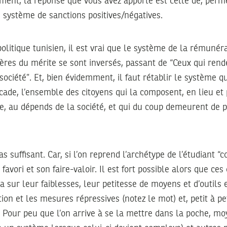
ement, la réponse que vous avez apporté est celle de, perm
 système de sanctions positives/négatives.
olitique tunisien, il est vrai que le système de la rémunéra
ères du mérite se sont inversés, passant de “Ceux qui rende
ociété”. Et, bien évidemment, il faut rétablir le système qui
cade, l’ensemble des citoyens qui la composent, en lieu et
ve, au dépends de la société, et qui du coup demeurent de 
as suffisant. Car, si l’on reprend l’archétype de l’étudiant “
 favori et son faire-valoir. Il est fort possible alors que c
a sur leur faiblesses, leur petitesse de moyens et d’outils 
tion et les mesures répressives (notez le mot) et, petit à pe
. Pour peu que l’on arrive à se la mettre dans la poche, mo