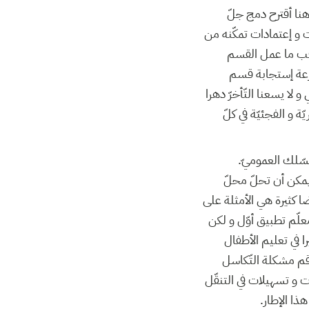
 هنا أقترح دمج جلّ
ات و إعتمادات تمكّنه من
اقب ما عمل القسم
رعة إستجابة قسم
لا يسعنا التّأخرّ دهرا
 و الفجئيّة في كلّ
السّلك العموميّ
ل يمكن أن تحلّ محلّ
ضا كثيرة هي الأمثلة على
معلّم تطبيق أوّل و لكن
ا في تعليم الأطفال
اقم مشكلة التّكاسل
ت و تسهيلات في التنقّل
هذا الإطار