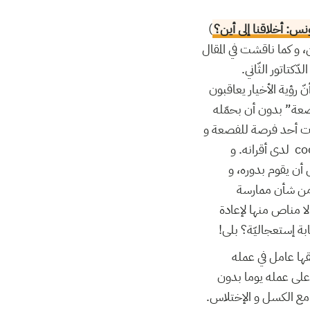
)
س: أخلاقنا إلى أين؟
ن، و كما ناقشت في المقال
ّكتاتور الثّاني
 رؤية الأخيار يعاقبون
صعة” بدون أن بحمّله
فوّت أحد فرصة للفصعة و
أحسننا في هذه الممارسة كان إمّا “معلّما” لأفضل السّبل، أو أقلّه مثّل صورة الشّاب “الكول” cool لدى أقرانه. و
 أن يقوم بدوره، و
ر من شأن ممارسة
 لا مناص منها لإعادة
ابة إستعجاليّة؟ بلى
فقها عامل في عمله
 على عمله يوما بدون
ّين مع الكسل و الإختلاس