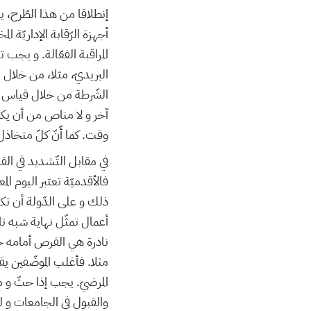
إنطلاقا من هذا الطّرح، يج
أجهزة الرّقابة الإداريّة
المراقبة الفعّالة. و يج
البريديّ، مثلا، من خلا
الشّرطة من خلال قياس ردّ
آخر و لا مناص من أن يكون
وقت. كما أّنّ كلّ متخا.
في مقابل التّشديد في ال.
فالأقدميّة تعتبر اليوم الم
ذلك و على الدّولة أن تكا
أعمال تمثّل نهاية شبه تام
نادرة هي الفرص أمامه حتّ
مثلا. فأغلب الموضّفين يق
المرضيّ. يجب إذا حثّ و م
والقبول في الجامعات و ل.