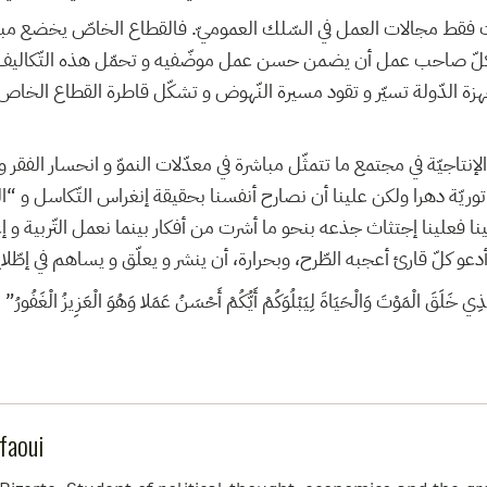
لت فقط مجالات العمل في السّلك العموميّ. فالقطاع الخاصّ يخضع مباش
ّ صاحب عمل أن يضمن حسن عمل موضّفيه و تحمّل هذه التّكاليف 
جهزة الدّولة تسيّر و تقود مسيرة النّهوض و تشكّل قاطرة القطاع الخا
إنتاجيّة في مجتمع ما تتمثّل مباشرة في معدّلات النموّ و انحسار الفقر و
تاتوريّة دهرا ولكن علينا أن نصارح أنفسنا بحقيقة إنغراس التّكاسل و “ا
نا فعلينا إجتثاث جذعه بنحو ما أشرت من أفكار بينما نعمل التّربية و إعاد
دعو كلّ قارئ أعجبه الطّرح، وبحرارة، أن ينشر و يعلّق و يساهم في إطّ
قَ الْمَوْتَ وَالْحَيَاةَ لِيَبْلُوَكُمْ أَيُّكُمْ أَحْسَنُ عَمَلا وَهُوَ الْعَزِيزُ الْغَفُورُ” 
faoui