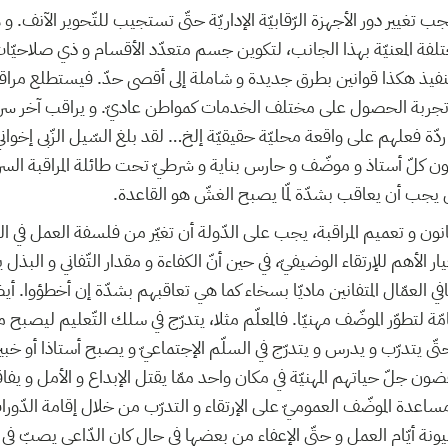
ب تغيير دور الأجهزة الرّقابيّة الإداريّة حتّى تستجيب للتّحوير الآنف. و
 المختلفة المعنيّة بهذا الجانب، لتكوين جسم متعدّد الأقسام و ذي صلاحيّ
ب تنفيذ هكذا قوانين بطرق جديدة و شاملة إلى أقصى حدّ. فيستطلع مر
ل تجربة الحصول على مختلف الخدمات كمواطن عاديّ. و يراقب آخر س
ة فعلهم على واقعة محليّة حقيقيّة إلخ… لقد بلغ السّيل الزّبى إخواني و 
 كلّ أستاذ و موضّف و حارس بناية و شرطيّ تحت طائلة المراقبة السريّة
ذل يجب أن يعاقب بشدّة لمّا يصبح الغشّ هو القاعدة
قانون و تعميم المراقبة، يجب على الدّولة أن تغيّر من فلسفة العمل في 
عيار الأهم للإرتقاء الوضيفيّ، في حين أنّ الكفاءة و مقدار التّفاني و البذ
في العمّال المتفانين ماديّا بسخاء كما هي تعاقبهم بشدّة إن أخطؤوا. أي
ّة لتطوّر الموضّف مهنيّا. فالمعلّم مثلا، يتدرّج في سلك التّعليم ليصبح 
ى يتدرّب و يدرس و يتدرّج في السلّم الإجتماعيّ و يصبح أستاذا أو خبير
ضون جلّ حياتهم المهنيّة في مكان واحد ممّا يقتل الإبداع و الأمل و يف
ساعدة الموضّف العموميّ على الإرتقاء و التدرّب من خلال إقامة الدّورا
يونة أيّام العمل و حتّى الإعفاء من بعضها في حال كان الدّاعي يصبّ في 