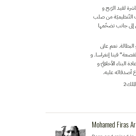
رة لقيد الرّبح و
التّنظيميّة من صلب
ص إلى جانب تضخّمها
 البطالة. نعم عانى
لفصعة” فينا إنغراسا. و
ة البناء الأخلاقيّ و
لاع أصدقائه عليه
الملك2
Mohamed Firas Ar