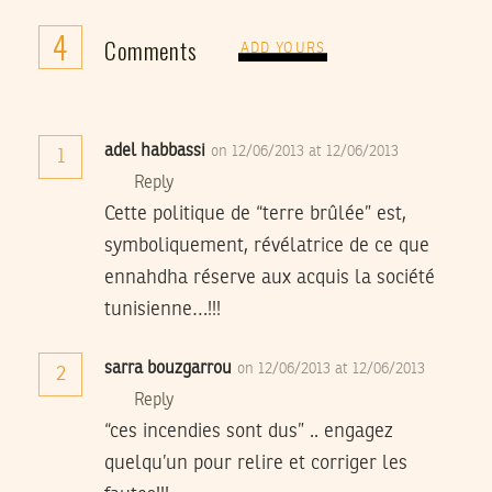
4
Comments
ADD YOURS
adel habbassi
on 12/06/2013 at 12/06/2013
1
Reply
Cette politique de “terre brûlée” est,
symboliquement, révélatrice de ce que
ennahdha réserve aux acquis la société
tunisienne…!!!
sarra bouzgarrou
on 12/06/2013 at 12/06/2013
2
Reply
“ces incendies sont dus” .. engagez
quelqu’un pour relire et corriger les