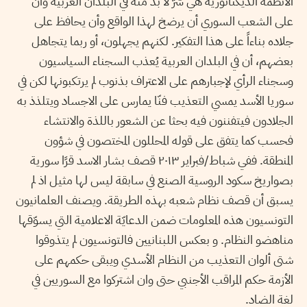
الأنظمة الديكتاتورية هي شرّ لا بدّ منه في البلدان العربية وأن
على الشعب السوري أن يرضخ لهذا الواقع وأن يحافظ على
جلاده بناءاً على هذا التفكير. لكنهم يجهلون، أو ربما يتجاهل
بعضهم، أن في البلدان العربية يُعذب السجناء السياسيون
وسجناء الرأي لإجبارهم على الاعتراف بذنوب لم يرتكبونها لكن في
سوريا الأسد يمسي التعذيب فنّا يمارس على الاجساد ويتلذذ به
الجلادون فيتفننون فيه بحثا عن الشعور باللذة والانتشاء
فحسب كما يتفق على قوله المحللون المختصون في شؤون
المنطقة. ففي شباط/فبراير ٢٠١٣ قصف بشار الاسد قرًا سورية
بصواريخ سكود الروسية الصنع في سابقة ليس لها مثيل اذ لم
يسبق أن قصف نظام شعبه بهذه الطريقة. ويصنف العلمانيون
التونسيون هذه المعلومات ضمن الدعايّة الاعلامية التي يسوّقها
مناهضو النظام. و بعكس اللبنانيين فالتونسيون لم يتذوقوا
شتى ألوان التعذيب من النظام الأسدي ويبقى حكمهم على
الأزمة حكم المراقب الأجنبي حتى وان اشتركوا مع السوريين في
لغة الضاد.