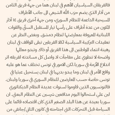
فالفريقان السياسيان الأهم في لبنان هما من جهة فريق الثامن
من آذار الذي يضم حزب الله الشيعي الى جانب الأطراف
المسيحية الداعمة للنظام السوري، ومن جهة أخرى فريق ١٤ آذار
المكون من عدة أطراف على رأسها تيار المستقبل السنّي والقوات
اللبنانية المعروفة بمعارضتها لنظام دمشق. وبغض النظر عن
تعقيدات التركيبة السياسية لكلا الفريقين تبقى المواقف في لبنان
رهينة انتماء المواطنين الى هذا الفريق أو ذاك وتبدو معالمها
واضحة لا تنطوي على مفاجآت اذ واصل كل مساندته لفريقه اثر
اندلاع الأزمة في سوريا.لكن الامور في تونس تختلف عما هو عليه
واقع الأمر في لبنان وما يبدو بديهيا في لبنان يستحيل عبثيا في
تونس خاصة حسب المعارضين للنظام السوري في سوريا ولبنان.
فالتونسيون الذين قاوموا لسنوات عديدة النظام الديكتاتوري
لبن علي استحالوا اليوم مدافعين شرسين عن النظام البعثي. ان
سوريا بعيدة عن هذا البلد الصغير الذي كان اقتصاده قائما على
السياحة قبل التحركات التي اجتاحته في كانون الثاني/جانفي من