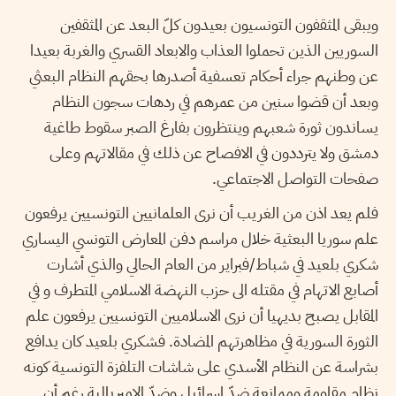
ويبقى المثقفون التونسيون بعيدون كلّ البعد عن المثقفين
السوريين الذين تحملوا العذاب والابعاد القسري والغربة بعيدا
عن وطنهم جراء أحكام تعسفية أصدرها بحقهم النظام البعثي
وبعد أن قضوا سنين من عمرهم في ردهات سجون النظام
يساندون ثورة شعبهم وينتظرون بفارغ الصبر سقوط طاغية
دمشق ولا يترددون في الافصاح عن ذلك في مقالاتهم وعلى
صفحات التواصل الاجتماعي.
فلم يعد اذن من الغريب أن نرى العلمانيين التونسيين يرفعون
علم سوريا البعثية خلال مراسم دفن المعارض التونسي اليساري
شكري بلعيد في شباط/فبراير من العام الحالي والذي أشارت
أصابع الاتهام في مقتله الى حزب النهضة الاسلامي المتطرف و في
المقابل يصبح بديهيا أن نرى الاسلاميين التونسيين يرفعون علم
الثورة السورية في مظاهرتهم المضادة. فشكري بلعيد كان يدافع
بشراسة عن النظام الأسدي على شاشات التلفزة التونسية كونه
نظام مقاومة وممانعة ضدّ اسرائيل وضدّ الامبريالية رغم أن