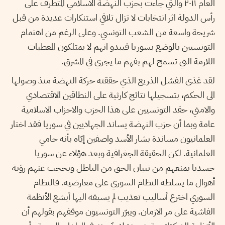
العام ٢٠١١ والتي جاءت بحزب النهضة الاسلامي المتطرف على
رأس الدولة اثر انتخابات لا تزال تلاقي استنكارات عديدة من قبل
شريحة واسعة من الشعب التونسي. وعلى الرغم من اهتمام
التونسيين بالوضع بسوريا فيبدو انهم لا يمتلكون المعطيات
اللازمة التي تسمح لهم بفهم ما يجري في المشرق.
لقد غذى الفشل الذريع الذي حققته حركة النهضة منذ وصولها
الى الحكم، بتسجيلها نتائج كارثية على النطاقين الاقتصادي
والامني، حقد التونسيين على هذا الحزب والاحزاب الاسلامية
عامة وبما أن حزب النهضة يساند الجهاديين في سوريا فقد اختار
العلمانيون مساندة بشار الأسد واصفين إيّاه بأنه حامي
العلمانية. لكن الحقيقة الجغرافية وبعد هؤلاء عن سوريا
جسديا يمنعهم من تبيان الحق من الباطل ويحجب عنهم رؤية
أهوال ما يسلطه النظام السوري على معارضيه. فالنظام
السوري اخترع أساليب تعذيب لم يسبقه اليها أبشع الأنظمة
الفاشية على مر الازمان. ويبرّر التونسيون موقفهم بقولهم أن