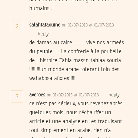
humains .!
salahtataouine
on 01/07/2013 at 01/07/2013
2
Reply
de damas au caire ………vive nos armeés
du peuple …..La confrerie à la poubelle
de l histoire .Tahia massr .tahiaa souria
!!!!!!!!!un monde arabe tolerant loin des
wahabosalafixtes!!!!!
averoes
Reply
on 01/07/2013 at 01/07/2013
3
ce n’est pas sérieux, vous revenez,après
quelques mois, nous réchauffer un
article et une analyse en les traduisant
tout simplement en arabe. rien n’a