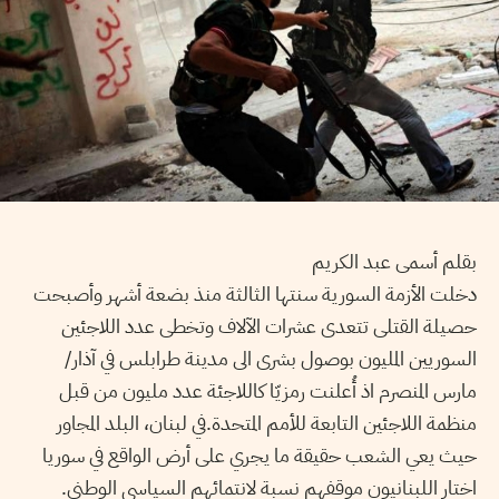
بقلم أسمى عبد الكريم
دخلت الأزمة السورية سنتها الثالثة منذ بضعة أشهر وأصبحت
حصيلة القتلى تتعدى عشرات الآلاف وتخطى عدد اللاجئين
السوريين المليون بوصول بشرى الى مدينة طرابلس في آذار/
مارس المنصرم اذ أُعلنت رمزيّا كاللاجئة عدد مليون من قبل
منظمة اللاجئين التابعة للأمم المتحدة.في لبنان، البلد المجاور
حيث يعي الشعب حقيقة ما يجري على أرض الواقع في سوريا
اختار اللبنانيون موقفهم نسبة لانتمائهم السياسي الوطني.