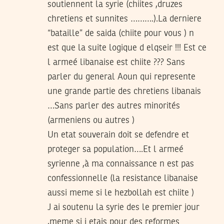
soutiennent la syrie (chiites ,druzes
chretiens et sunnites ……….).La derniere
“bataille” de saida (chiite pour vous ) n
est que la suite logique d elqseir !!! Est ce
l armeé libanaise est chiite ??? Sans
parler du general Aoun qui represente
une grande partie des chretiens libanais
…Sans parler des autres minorités
(armeniens ou autres )
Un etat souverain doit se defendre et
proteger sa population….Et l armeé
syrienne ,à ma connaissance n est pas
confessionnelle (la resistance libanaise
aussi meme si le hezbollah est chiite )
J ai soutenu la syrie des le premier jour
,meme si j etais pour des reformes