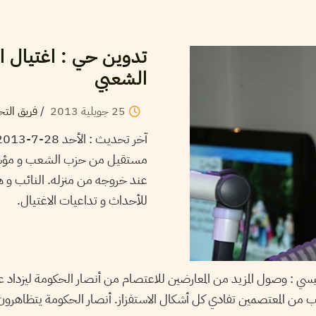
تدوين حي : اغتيال ال
الشعبي
25
جويلية
2013
/
فريق التحر
آخر تحديث : الأحد 28-7-2013 – الساعة 21:40
للأحداث و تداعيات الاغتيال.
وصول المزيد من المعارضين للاعتصام من أنصار الحكومة ليزداد ع
من المعتصمين تفادي كل أشكال الاستفزاز. أنصار الحكومة يتظاهرون ب