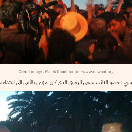
Crédit image : Malek Khadhraoui – www.nawaat.org
حضورالنائب منجي الرحوي الذي كان تعرّض بالأمي االى اعتداء