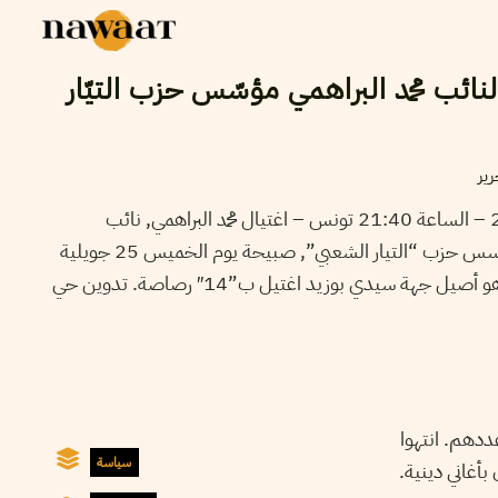
نائب محمد البراهمي مؤسّس حزب التيّار
ير
تونس – اغتيال محمد البراهمي, نائب
مستقيل من حزب الشعب و مؤسس حزب “التيار الشعبي”, صبيحة يوم الخميس 25 جويلية
عند خروجه من منزله. النائب و هو أصيل جهة سيدي بوزيد اغتيل ب”14″ رصاصة. تدوين حي
ددهم. انتهوا
سياسة
أغاني دينية.