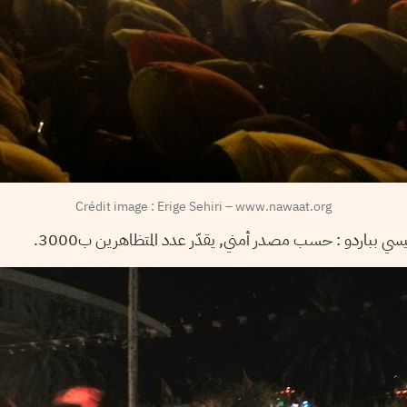
Crédit image : Erige Sehiri – www.nawaat.org
حسب مصدر أمني, يقدّر عدد المتظاهرين ب3000.