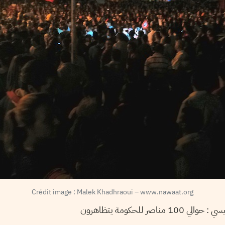
Crédit image : Malek Khadhraoui – www.nawaat.org
حوالي 100 مناصر للحكومة يتظاهرون