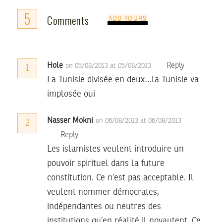
5
Comments
ADD YOURS
Hole
Reply
on 05/08/2013 at 05/08/2013
1
La Tunisie divisée en deux…la Tunisie va
implosée oui
Nasser Mokni
on 06/08/2013 at 06/08/2013
2
Reply
Les islamistes veulent introduire un
pouvoir spirituel dans la future
constitution. Ce n’est pas acceptable. Il
veulent nommer démocrates,
indépendantes ou neutres des
institutions qu’en réalité il noyautent. Ce