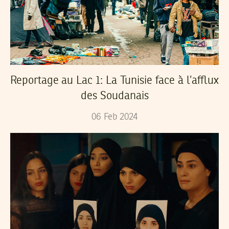
Reportage au Lac 1: La Tunisie face à l’afflux
des Soudanais
06
Feb
2024