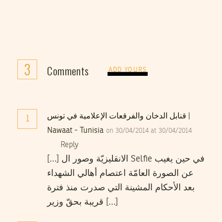
3
Comments
ADD YOURS
قنابل الدخان والفرقعات الإعلامية في تونس |
1
Nawaat - Tunisia
on 30/04/2014 at 30/04/2014
Reply
[…] الانقليزيّة وصور ال Selfie في حين يغيب
عن الصورة العامّة اعتصام أهالي الشهداء
بعد الأحكام المشينة التي صدرت منذ فترة
قريبة بحقّ وزير […]