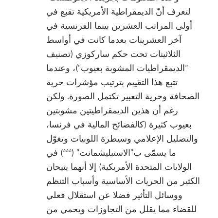
لتعرف أنّ الديمقراطية الأمريكية تقبع في
أولى المراتب العشرين بينما الفرنسية في
آخر العشرينات بعدما كانت في أواسط
الثلاثينات تحت حكم ساركوزي (تصنيف
“الديمقراطيات المشوبة بعيوب”)، وعندما
تتبع هذا التقييم بترتيب مؤشرات حرية
الصحافة وحرية التعبير تكتمل الصورة. ولكن
رغم أن هذين الديمقراطيتين مشوبتين
بعيوب كثيرة (كالفضائح المالية في فرنسا،
والتضليل الإعلامي وسيطرة اللوبيات وتغوّل
ما يسمّى ب”الاستبليشمانت” (***) في
الولايات المتحدة الأمريكية) إلا أنهما يتيحان
الكثير من الحريات الأساسية وأسباب التنظم
ووسائل التأثير فضلا عن استقلال فعلي
للقضاء مما يقلل من التجاوزات ويحمي من