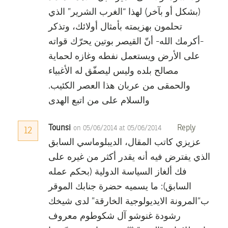
(بشكل أو بآخر) لهذا “الغرب الشرير” الذي
تحلمون بهزيمته بأمثال أولائك، وتذكر
-أكرمك الله- أنّ القيصر بوتين يحرّك قواته
على الأرض ويستعمل نفطه وغازه لحماية
مصالح بلده وليس ليصفّق له الأغبياء
والحمقى من عربان هذا العصر الكئيب.
والسلام على من اتبع الهدى
Tounsi
Reply
on 05/06/2014 at 05/06/2014
12
عزيزي كاتب المقال، الديبلوماسي السابق
الذي يفترض فيه أنه يقدر أكثر من غيره على
فك ألغاز السياسة الدولية (بحكم عمله
السابق): ما يسميه حضرة جنابك الموقر
ب”المرونة الايديولوجية الخارقة” لدى شيخك
رشودة غنوشو آل شكوطوم معروف