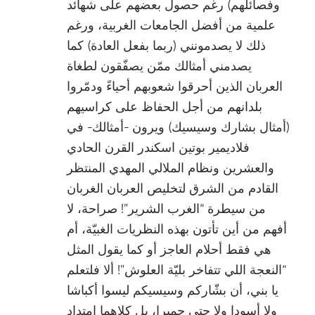
وفصائلهم) رغم حصول بعضهم على شهائد
علمية من أفضل الجامعات الغربية، ورغم
ذلك لا يصدمونني (ربما بفعل العادة) كما
يصدمني أمثالك ممّن يصفّقون لطغاة
العربان الذين أحرقوا شعوبهم أحياءً ودمّروا
بلدانهم من أجل الحفاظ على كراسيهم
(أمثال بشارك وسيسيك) ويرون -أمثالك- في
فلاديمير بوتين اسكندر القرن الحادي
والعشرين ونظام الملالي المهدي المنتظر
القادم من الشرق لتخليص العربان الغربان
من سيطرة “الغرب الشرير”! صراحة، لا
أفهم من أين تأتون بهذه النظريات الغبيّة، أم
هي فقط أحلام العاجز أو كما يقول المثل
“النعجة اللي تتفاخر بليّة العلوش”! ألا فلتعلم
يا بني، أن بشّاركم وسيسيكم ليسوا أكباشا
ولا أسودا ولا حتى حميرا، بل كلاهما امتداد