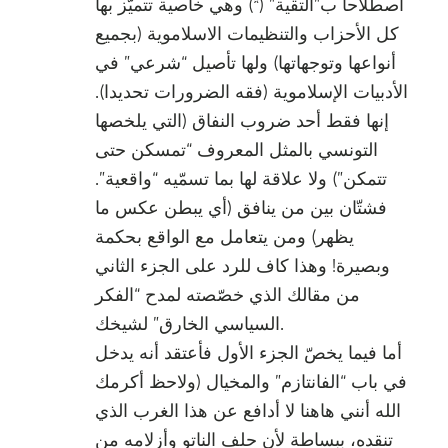
اصطلاحا ب”التقية” (*) وهي خاصية تتميّز بها
كل الأحزاب والتنظيمات الاسلاموية (بجميع
أنواعها وتوجهاتها) ولها تأصيل “شرعي” في
الأدبيات الإسلاموية (فقه الضرورات تحديدا).
إنها فقط أحد ضروب النفاق (التي يلخصها
التونسي بالمثل المعروف “تمسكن حتى
تتمكن”) ولا علاقة لها بما تسمّيه “واقعية”.
فشتّان بين من ينافق (أي يبطن عكس ما
يظهر) ومن يتعامل مع الواقع بحكمة
وبصيرة! وهذا كاف للرد على الجزء الثاني
من مقالك الذي خصّصته لمدح “الفكر
السياسي الخارق” لشيخك.
أما فيما يخصّ الجزء الأول فأعتقد أنه يدخل
في باب “الفانتازم” والمخيال (ولاحظ أكرمك
الله أنني هاهنا لا أدافع عن هذا الغرب الذي
تنقده، ببساطة لأن حلف الناتو وأزلامه من