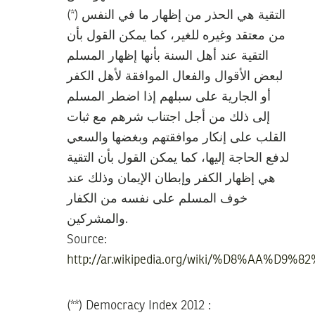
(*) التقية هي الحذر من إظهار ما في النفس
من معتقد وغيره للغير، كما يمكن القول بأن
التقية عند أهل السنة بأنها إظهار المسلم
لبعض الأقوال والفعال الموافقة لأهل الكفر
أو الجارية على سبلهم إذا اضطر المسلم
إلى ذلك من أجل اجتناب شرهم مع ثبات
القلب على إنكار موافقتهم وبغضها والسعي
لدفع الحاجة إليها، كما يمكن القول بأن التقية
هي إظهار الكفر وإبطان الإيمان وذلك عند
خوف المسلم على نفسه من الكفار
والمشركين.
Source:
http://ar.wikipedia.org/wiki/%D8%AA%D9
(**) Democracy Index 2012 :