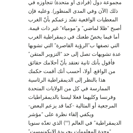
مجموعة دول (فرادى أو متحدة) تتجاوزه في
ذلك (الآن وفي المدى المنظور). وعليه فإن
المعطيات الواقعية تفنّد زعمكم بأنّ الغرب
أصبح “ظلا لماضي” و”مومياء” غير ذات قيمة.
أما فيما يخصّ طعنك في ديمقراطية الغرب
التي تصفها ب”الرؤية القاصرة” التي تشوبها
عدة تشويهات تصل إلى حد “التزوير المتقن”
فأقول بأنك ثانية تعتقد بأنّ أحلامك حقائق
من الواقع. أولا، أحسب أنك أقمت حكمك
هذا بالنظر إلى الديمقراطية الرئاسية
الممارسة في كل من الولايات المتحدة
وفرنسا وكليهما فعلا ليستا بالديمقراطيات
المرجعية أو المثالية -كما قد يزعم البعض-
ويكفي إلقاء نظرة على “مؤشر
الديمقراطية” في العالم (**) الذي تعدّه سنويا
“وحدة المعلومات بجريدة الايكونمست”