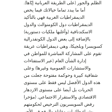
الظلم والجور (على الطريقة العربانية إيّاها).
أما ما يبدد تماما خيالاتك فيما يخص
الديمقراطيات الغربية فهي بالتأكيد
الديمقراطيات دول الكومنوالث والدول
الاسكندنافية (وأغلبها ملكيات دستورية)
بالإضافة إلى بعض الدول الكونفدرالية
كسويسرا وبلجيكا، وهي ديمقراطيات عريقة
تقوم على المشاركة المباشرة للمواطن في
إدارة الشأن العام (عبر الاستفتاءات
والاستشارات العمومية وغيرها) وعلى
شفافية كبيرة وحوكمة مفتوحة جعلت من
هذه الدول الأفضل ليس فقط على مستوى
الحريات بل أيضا على مستوى الازدهار
الاقتصادي والاستقرار الاجتماعي. (مؤخرا
رفض السويسريون الترخيص لحكومتهم
بشراء طائرات مقاتلة والرفع في الأجر