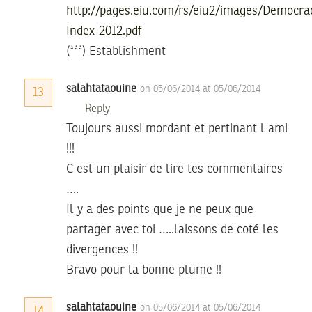
http://pages.eiu.com/rs/eiu2/images/Democra
Index-2012.pdf
(***) Establishment
salahtataouine
on 05/06/2014 at 05/06/2014
13
Reply
Toujours aussi mordant et pertinant l ami
!!!
C est un plaisir de lire tes commentaires
….
Il y a des points que je ne peux que
partager avec toi …..laissons de coté les
divergences !!
Bravo pour la bonne plume !!
salahtataouine
on 05/06/2014 at 05/06/2014
14