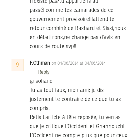
n’existe pas?tu appartiens au
passé!!comme tes camarades de ce
gouvernement provisoire!!!attend le
retour combiné de Bashard et Sissi,nous
en débattrons,ne change pas d’avis en
cours de route svp!!
F.Othman
on 04/06/2014 at 04/06/2014
9
Reply
@ sofiane
Tu as tout faux, mon ami; je dis
justement le contraire de ce que tu as
compris.
Relis l’article à tête reposée, tu verras
que je critique l’Occident et Ghannouchi.
L’Occident ne compte plus que pour ceux