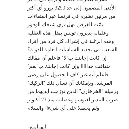
الأدنى المضمون إلى حد 3250 يورو أي أكثر
من مرتين نظيره في فرنسا عبر استفاءات
تمّت للغرض فهل ترى شيخك الوقور
وغلمانه يديرون تونس بمثل هذه العقلية
وهذه الرغبة في إشراك كل فرد من أفراد
الشعب في تحديد السياسات العامة للدولة؟
إن كانت إجابتك ب”لا” فاعلم أن مقالك
متهافت جدااااا وإن كانت إجابتك ب”نعم”
فاعلم أنه غير كاف للحصول على رضى
المرشد، وبإمكانك أن تسأل ذلك “الركيك”
وزميله “الخرخاري” الذين تورّمت أيديهما من
ضرب البندير لغنوشو وعصابته منذ 23 أكتوبر
ولم يحصلا على أي شيء!) والسلام
الهوامش