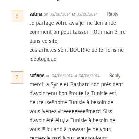
salma
Reply
on 05/06/2014 at 05/06/2014
6
Je partage votre avis je me demande
comment on peut laisser F.Othman érire
dans ce site,
ces articles sont BOURRé de terrorisme
idéologique
sofiane
Reply
on 04/06/2014 at 04/06/2014
7
merci la Syrie et Bashard son président
d’avoir tenu bon!!!toute la Tunisie est
heureuse!!notre Tunisie à besoin de
vous!!venez viteeeeeeee!!merci Sissi
d’avoir été élu,la Tunisie à besoin de
vous!!!!!!quand à nawaat je ne vous
remercie pas!!!vous avez toujours