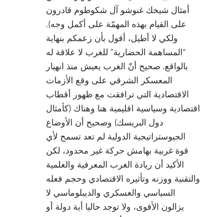
أمثال شيخك غنوشو آل شكوطوم قادرون
على القيام بهذه المهمّة على أكمل وجه).
ولكي لا أطيل، أقول بأن زعمكم بنهاية
“المساهمة الحضارية” للغرب لا علاقة له
بالواقع. صحيح أنّ الغرب يعيش منذ انهيار
المعسكر الشرقي على وقع الأزمات
الاقتصادية التي ترافقت مع ظهور أقطاب
اقتصادية وسياسية اقليمية هنا وهناك (كأمثال
دول البريسك) وصحيح أن الأوضاع
الجيوستراتيجية الدولية لم تعد تسمح لأي
قوة غربية بهامش حركة غير محدود، لكن
الأكيد أن ريادة الغرب المعرفية والعلمية
والتقنية ووزنه وتأثيره الاقتصادي وحجم فعله
السياسي والعسكري والديبلوماسي لا
يزالون الأقوى، ولا توجد حاليا أية دولة أو