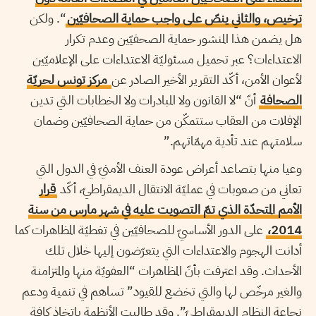
ترخيص، والثاني ينصّ على واجب حماية الصحافيّين
“. ولكن
هل يضمن هذا المنشور حماية الصحفيّين وعدم تكرار
الاعتداءات؟ عبر تحميل مسئوليّة الاعتداءات على الإعلاميّين
لأعوان الأمن، أكّد التقرير الأخير الصادر عن
مركز تونس لحريّة
الصحافة
أنّ “لا القانون ولا المبادرات ولا الخطابات التي تدين
الإفلات من العقاب ستتمكّن من حماية الصحافيّين وضمان
سلامتهم عند تأدية مهمّاتهم.”
وعيا منها بتصاعد أعراض عودة العنف الأمنيّ في الدول التي
تعاني من صعوبات في عمليّة الانتقال الديمقراطيّ، أكّد
قرار
الأمم المتحدّة الذي تمّ التصويت عليه في شهر مارس من سنة
2014،
على الدور الأساسيّ للصحافيّين في تغطيّة المظاهرات كما
أدانت الهجوم والاعتداءات التي يتعرّضون إليها خلال تلك
الأحداث. وقد اعترفت بأنّ المظاهرات “العفويّة منها والمتزامنة
والغير مرخّص لها والتي تخضع للقيود” تساهم في تنمية ودعم
نجاعة النظام الديمقراطيّ”. وقد طالبت الأنظمة باتخاذ كافة