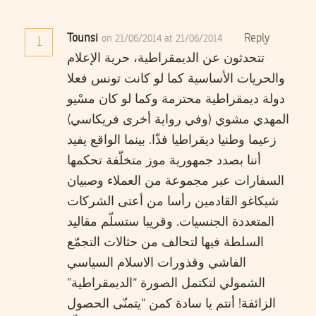
Tounsi
Reply
on 21/06/2014 at 21/06/2014
1
تتحدثون عن الديمقراطية، حرية الإعلام
والحريات الأساسية كما لو كانت تونس فعلا
دولة ديمقراطية محترمة وكما لو كان مسْيو
المهدي مشوي (وفي رواية أخرى فريكاسي)
زعيما وطنيا ديقراطيا فذّا. بينما الواقع يفيد
أننا بصدد جمهورية موز متخلّفة تحكمها
السفارات عبر مجموعة من العملاء وصبيان
شيكاغو القادمين رأسا من أعتى الشركات
المتعددة الجنسيات. وقريبا ستسلّم مقاليد
السلطة فيها لتحالف من حثالات التجمّع
الفاشي وقذورات الاسلام السياسي
الشمولي لتكتمل الصورة “الديمقراطية”
الزائفة! أنتم يا سادة كمن “يتمنّى الحصول