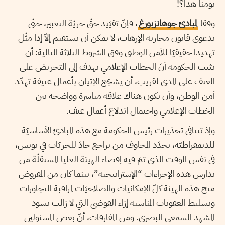
يومنا هذا؟!
وفقا
لمبادئ جوهانزبورغ
، فإنّ تقيّيد حقّ حريّة التعبير، حتّى
بدعوى قانون محاربة الإرهاب، لا يمكن أن يستقيم إلاّ إذا مثّل
تهديدا حقيقيّا للأمن الوطني وفق الشروط الثلاثة التالية: أن
تثبت الحكومة أنّ الخطاب الإعلامي يهدف إلى التحريض على
العنف على المدى لقريب، أن يشجّع الإتيان بأعمال عنيفة تهدّد
أمن الوطن، وأن يكون هناك علاقة مباشرة وواضحة بين
الخطاب الإعلامي واحتمال اندلاع أعمال عنف.
وإذ تتنافي تحذيرات رئيس الحكومة مع هذه المبادئ الأساسيّة
للديمقراطيّة، تجدّد المخاوف من تراجع حادّ للحريّات في تونس،
في نفس الوقت الذي تمّ فيه إقصاء الهيئة العليا المستقلّة من
تدارس هذه الإجراءات “الإستراتيجية”، بينما كان من المفروض
منح هذه الهيئة كلّ الإمكانيات والصلاحيّات لمراقبة التجاوزات
وتسليط العقوبات المناسبة إزاء الفوضى التي لا زالت تسود
المشهد السمعي البصري. ومن المفارقات، أنّ بعض المسئولين