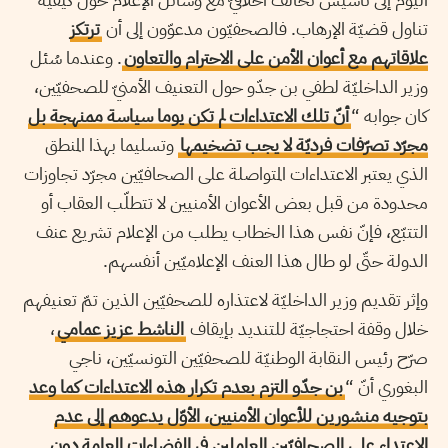
تناول قضيّة الإرهاب. فالصحفيّون مدعوّون إلى أن
ترتكز
علاقاتهم مع أعوان الأمن على الاحترام والتعاون
. وعندما سُئل
وزير الداخليّة لطفي بن جدّو حول التعنيف الأمنيّ للصحفيّين،
كان جوابه “
أنّ تلك الاعتداءات لم تكن يوما سياسة ممنهجة بل
مجرّد تصرّفات فرديّة لا يجب تضخيمها
وتسليما بهذا المنطق
الذي يعتبر الاعتداءات المتواصلة على الصحافيّين مجرّد تجاوزات
محدودة من قبل بعض الأعوان الأمنيين لا تتطلّب العقاب أو
التتبّع، فإنّ نفس هذا الخطاب يطلب من الإعلام تشريع عنف
الدولة حتّى لو طال هذا العنف الإعلاميّين أنفسهم.
وإثر تقديم وزير الداخليّة لاعتذاره للصحفيّين الذين تمّ تعنيفهم
خلال وقفة احتجاجيّة للتنديد بإيقاف
الناشط عزيز عمامي
،
صرّح رئيس النقابة الوطنيّة للصحفيّين التونسيّين، ناجي
البغوري أنّ “
بن جدّو التزم بعدم تكرار هذه الاعتداءات كما وعد
بتوجيه منشورين للأعوان الأمنيين، الأوّل يدعوهم إلى عدم
الاعتداء على الصحافيّين العاملين في الفضاءات العامة دون