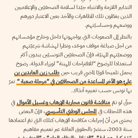
التدابير اللازمة والانتباه جيّدا لسلامة الصحفيّين والإعلاميين
الذين يغطّون تلك المظاهرات والأخذ بعين الاعتبار دورهم
ووضعهم وحساسيّتهم.
بالنظر إلى الصعوبات التي يواجهونها داخل وخارج مؤسّساتهم
من اجل صياغة موقف موحّد، ونظرا لهشاشة شرعيّتهم
ووضعيّتهم المهنيّة، فإنّ الصحفيّين التونسيّين يبدون أكثر
استعدادا للرضوخ “للاقتراحات المهينة” لوزراء الدولة. رضوخ
يحمل تلميحا قويّا لماضي قريب حين
طلب زين العابدين بن
عليّ هو الآخر المساعدة من الصحافيّين في “مرحلة صعبة “
تمرّ
بها تونس حسب تعبيره آنذاك.
حتّى لو تمّ
مناقشة قانون محاربة الإرهاب وغسيل الأموال
في
هذه اللحظات في
المجلس الوطني التأسيسي
، فإنّ البعض
يخشى من أنّ إجراءات مكافحة الإرهاب كتلك التي تمّ اعتمادها
سنة 2003، ستضرّ بالحقوق العامّة عبر تعميم مفاهيم
“
تشكيل عصابة”، “الإخلال بالنظام العام” و “العنف ضد