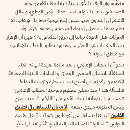
متعثّرة، وفي الوقت الذّي يشتدّ فيه العنف الأمنيّ تجاه
الصحفيّين، دعت الدولة، تحت غطاء الأمن الوطنيّ، وسائل
الإعلام إلى التعاون معها ضمن إستراتيجية محاربة الإرهاب. ألا
تعتبر هذه الدعوة إلى إحتواء الصحفيين خطوة أخرى لوأد
الحريّات قبل العودة نهائيّا إلى مربّع الدكتاتورية ؟ فهل أن الإقرار
بنبذ العنف لا ينفي الحذر من خطورة تطابق الخطاب الإعلاميّ
مع منطق الدولة ؟
يبدو أنّ الخطاب الإعلاميّ لم يعد مناطا بعهدة الهيئة العليا
المستقلّة للاتصال السمعي البصري و المنظمات المهنيّة للصحافة
المكتوبة والرقميّة، بل أصبح تحت سيطرة وتوجيه الدولة!
فالمسألة هنا لم تعد تتعلّق بتنظيم وتوحيد الخطاب الإعلاميّ
فحسب، بل بمعابة الصف الأخير من “المارقين”. حيث صرّح
رئيس الحكومة مهدي جمعة “
لا مجال للتساهل في تطبيق
القانون
“، وهنا نتساءل عن أيّ قانون يتحدّث ؟ هل يقصد
القوانين “الجائرة” للمجلة الجزائية الذي تأخّر تعديلها حتّى