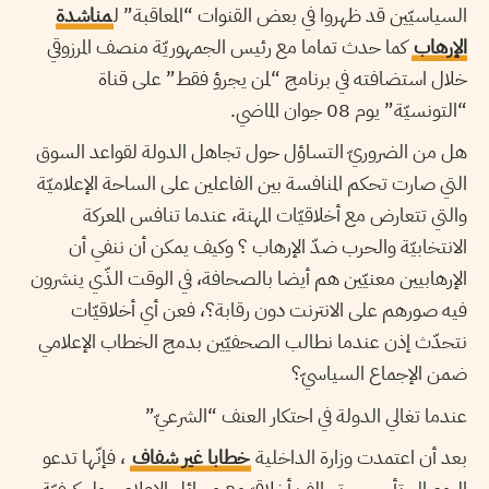
السياسيّين قد ظهروا في بعض القنوات “المعاقبة” ل
مناشدة
الإرهاب
كما حدث تماما مع رئيس الجمهوريّة منصف المرزوقي
خلال استضافته في برنامج “لمن يجرؤ فقط” على قناة
“التونسيّة” يوم 08 جوان الماضي.
هل من الضروريّ التساؤل حول تجاهل الدولة لقواعد السوق
التي صارت تحكم المنافسة بين الفاعلين على الساحة الإعلاميّة
والتي تتعارض مع أخلاقيّات المهنة، عندما تنافس المعركة
الانتخابيّة والحرب ضدّ الإرهاب ؟ وكيف يمكن أن ننفي أن
الإرهابيين معنيّين هم أيضا بالصحافة، في الوقت الذّي ينشرون
فيه صورهم على الانترنت دون رقابة؟، فعن أي أخلاقيّات
نتحدّث إذن عندما نطالب الصحفيّين بدمج الخطاب الإعلامي
ضمن الإجماع السياسيّ؟
عندما تغالي الدولة في احتكار العنف “الشرعيّ”
بعد أن اعتمدت وزارة الداخلية
خطابا غير شفاف
، فإنّها تدعو
اليوم إلى تأسيس تحالف أخلاقيّ مع وسائل الإعلام حول كيفيّة