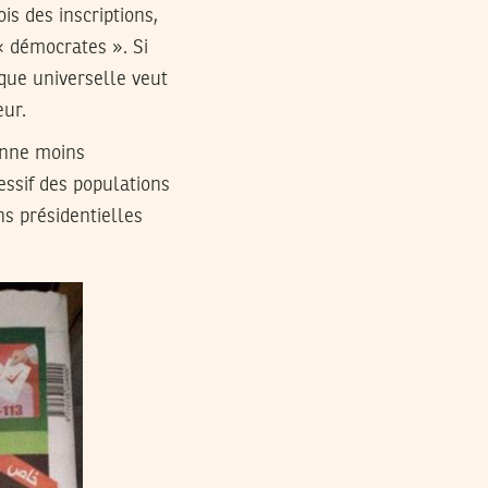
is des inscriptions,
 « démocrates ». Si
ique universelle veut
eur.
ienne moins
essif des populations
ns présidentielles