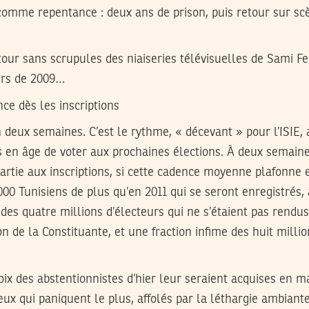
comme repentance : deux ans de prison, puis retour sur sc
etour sans scrupules des niaiseries télévisuelles de Sami Fe
airs de 2009…
ce dès les inscriptions
deux semaines. C’est le rythme, « décevant » pour l’ISIE,
ns en âge de voter aux prochaines élections. À deux semai
partie aux inscriptions, si cette cadence moyenne plafonne 
000 Tunisiens de plus qu’en 2011 qui se seront enregistrés,
 des quatre millions d’électeurs qui ne s’étaient pas rendu
on de la Constituante, et une fraction infime des huit milli
ix des abstentionnistes d’hier leur seraient acquises en majo
eux qui paniquent le plus, affolés par la léthargie ambiante