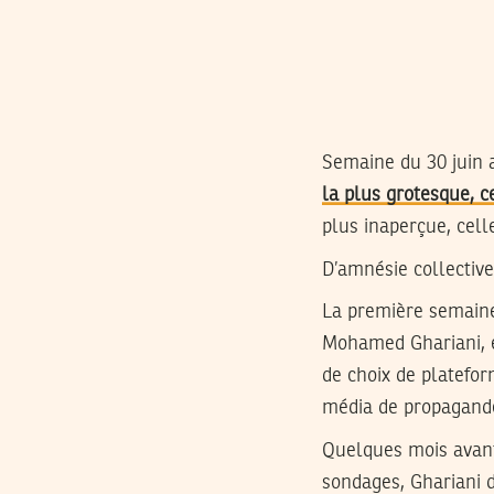
Semaine du 30 juin a
la plus grotesque, c
plus inaperçue, cell
D’amnésie collectiv
La première semaine 
Mohamed Ghariani, ex
de choix de platefo
média de propagande
Quelques mois avant
sondages, Ghariani 