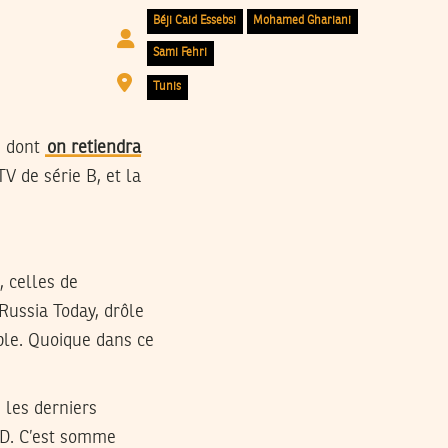
Béji Caid Essebsi
Mohamed Ghariani
Sami Fehri
Tunis
s dont
on retiendra
V de série B, et la
, celles de
Russia Today, drôle
ple. Quoique dans ce
 les derniers
CD. C’est somme