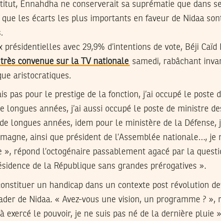
itut, Ennahdha ne conserverait sa suprématie que dans ses
 que les écarts les plus importants en faveur de Nidaa son
.
présidentielles avec 29,9% d’intentions de vote, Béji Caïd
 très convenue sur la TV nationale
samedi, rabâchant inva
e aristocratiques.
ais pas pour le prestige de la fonction, j’ai occupé le poste 
de longues années, j’ai aussi occupé le poste de ministre de
de longues années, idem pour le ministère de la Défense, 
emagne, ainsi que président de l’Assemblée nationale…, je
sie », répond l’octogénaire passablement agacé par la quest
ésidence de la République sans grandes prérogatives ».
 constituer un handicap dans un contexte post révolution de
ader de Nidaa. « Avez-vous une vision, un programme ? », 
éjà exercé le pouvoir, je ne suis pas né de la dernière pluie 