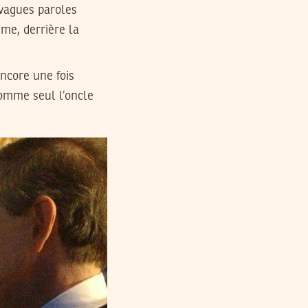
e vagues paroles
me, derrière la
encore une fois
omme seul l’oncle