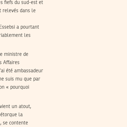
 fiefs du sud-est et
t relevés dans le
 Essebsi a pourtant
riablement les
de ministre de
s Affaires
j’ai été ambassadeur
 ne suis mu que par
ion « pourquoi
vient un atout,
rétorque la
», se contente