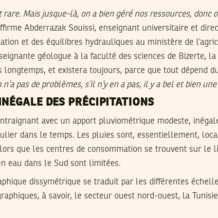
t rare. Mais jusque-là, on a bien géré nos ressources, donc 
ffirme Abderrazak Souissi, enseignant universitaire et dire
cation et des équilibres hydrauliques au ministère de l’agri
ignante géologue à la faculté des sciences de Bizerte, la 
is longtemps, et existera toujours, parce que tout dépend du
 n’a pas de problèmes, s’il n’y en a pas, il y a bel et bien une
INÉGALE DES PRÉCIPITATIONS
contraignant avec un apport pluviométrique modeste, inéga
égulier dans le temps. Les pluies sont, essentiellement, loc
 alors que les centres de consommation se trouvent sur le l
n eau dans le Sud sont limitées.
aphique dissymétrique se traduit par les différentes échelle
aphiques, à savoir, le secteur ouest nord-ouest, la Tunisie