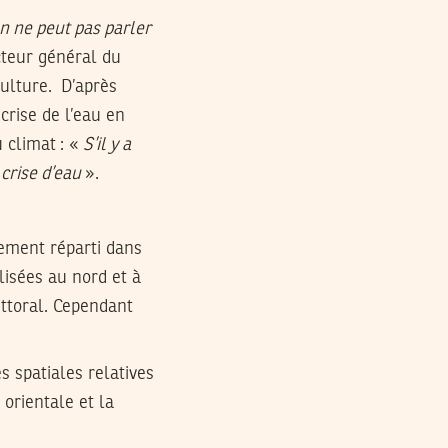
on ne peut pas parler
cteur général du
culture. D’après
crise de l’eau en
 climat : «
S’il y a
 crise d’eau
».
lement réparti dans
alisées au nord et à
ittoral. Cependant
s spatiales relatives
 orientale et la