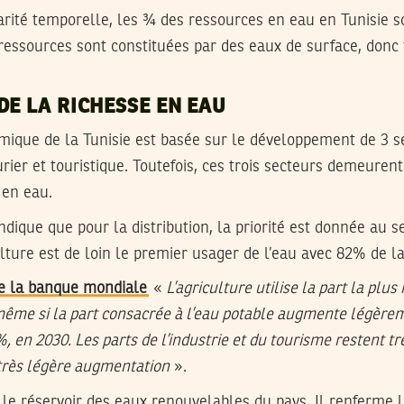
arité temporelle, les ¾ des ressources en eau en Tunisie s
essources sont constituées par des eaux de surface, donc 
DE LA RICHESSE EN EAU
ique de la Tunisie est basée sur le développement de 3 se
rier et touristique. Toutefois, ces trois secteurs demeure
 en eau.
ndique que pour la distribution, la priorité est donnée au 
ulture est de loin le premier usager de l’eau avec 82% de 
de la banque mondiale
«
L’agriculture utilise la part la plu
même si la part consacrée à l’eau potable augmente légère
, en 2030. Les parts de l’industrie et du tourisme restent tr
 très légère augmentation
».
 le réservoir des eaux renouvelables du pays. Il renferme l