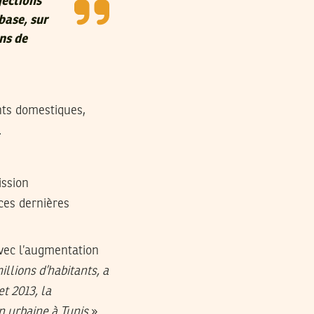
jections
base, sur
ns de
nts domestiques,
.
ission
 ces dernières
vec l’augmentation
illions d’habitants, a
t 2013, la
n urbaine à Tunis
».