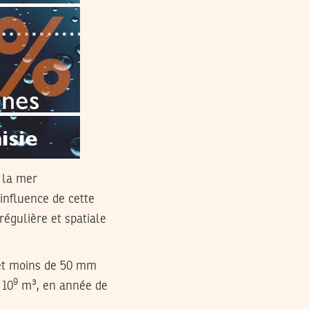
e la mer
’influence de cette
régulière et spatiale
 et moins de 50 mm
9
 10
m³, en année de