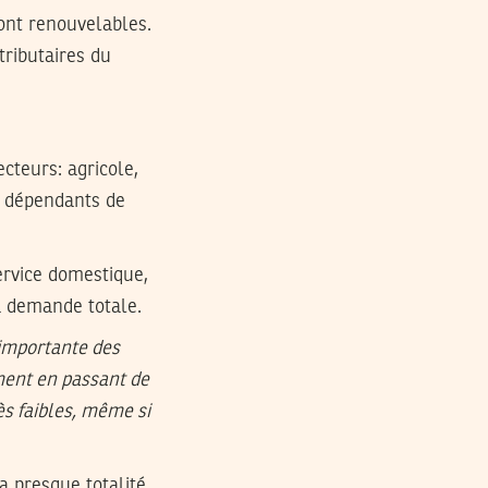
ont renouvelables.
tributaires du
cteurs: agricole,
nt dépendants de
service domestique,
la demande totale.
s importante des
ment en passant de
ès faibles, même si
a presque totalité