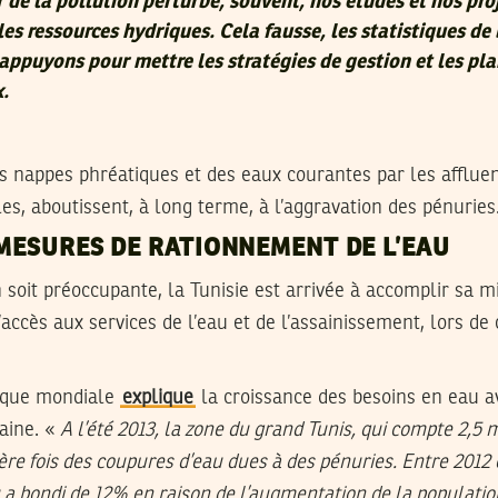
de la pollution perturbe, souvent, nos études et nos pro
les ressources hydriques. Cela fausse, les statistiques de 
appuyons pour mettre les stratégies de gestion et les pla
x.
s nappes phréatiques et des eaux courantes par les afflue
les, aboutissent, à long terme, à l’aggravation des pénuries
 MESURES DE RATIONNEMENT DE L’EAU
n soit préoccupante, la Tunisie est arrivée à accomplir sa m
’accès aux services de l’eau et de l’assainissement, lors de
anque mondiale
explique
la croissance des besoins en eau a
aine. «
A l’été 2013, la zone du grand Tunis, qui compte 2,5 m
re fois des coupures d’eau dues à des pénuries. Entre 2012 e
 bondi de 12% en raison de l’augmentation de la populatio