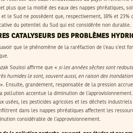
et plus que la moitié des eaux des nappes phréatiques, soi
 et le Sud ne possèdent que, respectivement, 18% et 23% du
icative du potentiel du Sud qui est considérée non durable.
RES CATALYSEURS DES PROBLÈMES HYDRI
 savoir que le phénomène de la raréfaction de l’eau s’est fort
que.
azak Souissi affirme que «
si les années sèches sont redout
rès humides le sont, souvent aussi, en raison des inondation
». Ensuite, grandement, responsable de la pression accrue 
a pollution accentue la diminution de l’approvisionnement. 
x usées, les pesticides agricoles et les déchets industriel
’infiltrent dans les nappes phréatiques affectent les ressou
nution considérable de l’approvisionnement.