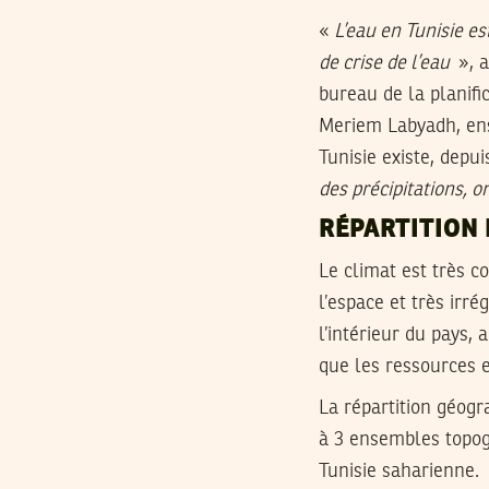
«
L’eau en Tunisie es
de crise de l’eau
», a
bureau de la planifi
Meriem Labyadh, ense
Tunisie existe, depu
des précipitations, on
RÉPARTITION 
Le climat est très 
l’espace et‎ très irr
l’intérieur du pays,
que les ressources e
La répartition géogr
à 3 ensembles topogr
Tunisie saharienne.