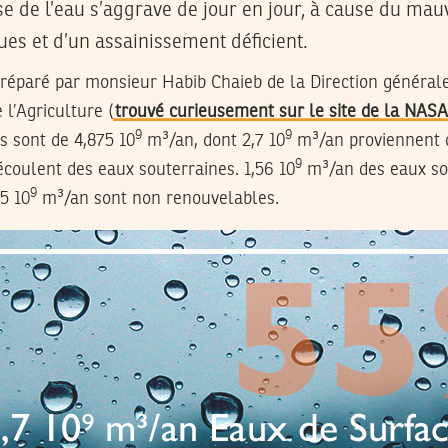
ise de l’eau s’aggrave de jour en jour, à cause du ma
es et d’un assainissement déficient.
préparé par monsieur Habib Chaieb de la Direction général
 l’Agriculture (
trouvé curieusement sur le site de la NASA
9
9
s sont de 4,875 10
m³/an, dont 2,7 10
m³/an proviennent 
9
coulent des eaux souterraines. 1,56 10
m³/an des eaux so
9
5 10
m³/an sont non renouvelables.