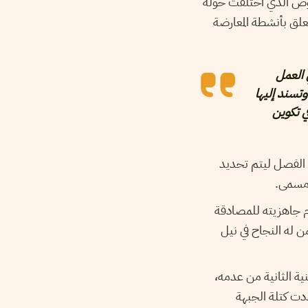
موض الذي اختلفت حوله
اصة فيما يتعلق بأنشطة المعارضة
 العمل
وتسند إليها
في تكوين
 الفصل ليتم تحديد
ر مسمى.
م جاهزيته للمصادقة
ن له النجاح في نيل
 الثانية من عدمه،
ت كتلة الجبهة