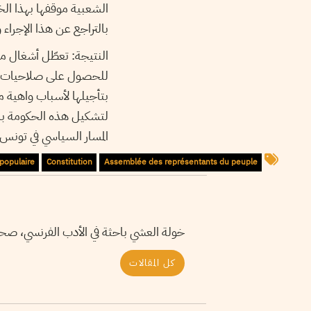
الشعبية موقفها بهذا ا
بالتراجع عن هذا الإجرا
النتيجة:
تعطّل أشغال م
للحصول على صلاحيات وا
بتأجيلها لأسباب واهية م
لتشكيل هذه الحكومة بس
المسار السياسي في تونس 
 populaire
Constitution
Assemblée des représentants du peuple
خولة العشي باحثة في الأدب الفرنسي، ص
كل المقالات