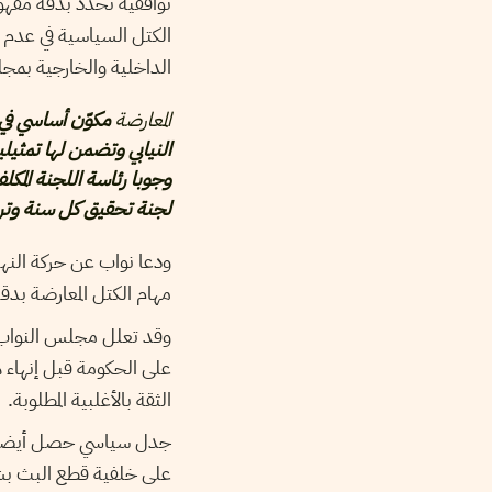
توافقية تحدد بدقة مفهو
الداخلية والخارجية بم
المعارضة
مكوّن أساسي في 
النيابي وتضمن لها تمثيل
وجوبا رئاسة اللجنة المكلف
لجنة تحقيق كل سنة وترؤسه
ودعا نواب عن حركة النه
مهام الكتل المعارضة بدق
وقد تعلل مجلس النواب ب
على الحكومة قبل إنهاء ه
الثقة بالأغلبية المطلوبة.
جدل سياسي حصل أيضا ب
على خلفية قطع البث بش