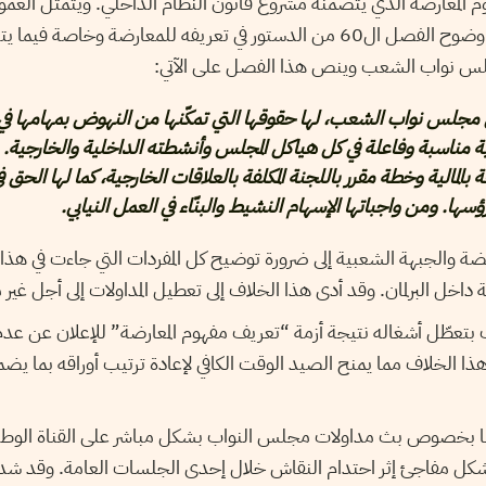
م المعارضة الذي يتضمنه مشروع قانون النظام الداخلي. ويتمثل الغ
الكتل السياسية في عدم وضوح الفصل ال60 من الدستور في تعريفه للمعارضة وخ
جلس نواب الشعب وينص هذا الفصل على الآتي:
مجلس نواب الشعب، لها حقوقها التي تمكّنها من النهوض بمهامها في
ية مناسبة وفاعلة في كل هياكل المجلس وأنشطته الداخلية والخارجية. 
ة بالمالية وخطة مقرر باللجنة المكلفة بالعلاقات الخارجية، كما لها الحق 
ا. ومن واجباتها الإسهام النشيط والبنّاء في العمل النيابي.
ضة والجبهة الشعبية إلى ضرورة توضيح كل المفردات التي جاءت في هذا
ة داخل البرلمان. وقد أدى هذا الخلاف إلى تعطيل المداولات إلى أجل غي
تعطّل أشغاله نتيجة أزمة “تعريف مفهوم المعارضة” للإعلان عن عد
ذا الخلاف مما يمنح الصيد الوقت الكافي لإعادة ترتيب أوراقه بما يضم
خصوص بث مداولات مجلس النواب بشكل مباشر على القناة الوطنية
كل مفاجئ إثر احتدام النقاش خلال إحدى الجلسات العامة. وقد شدد