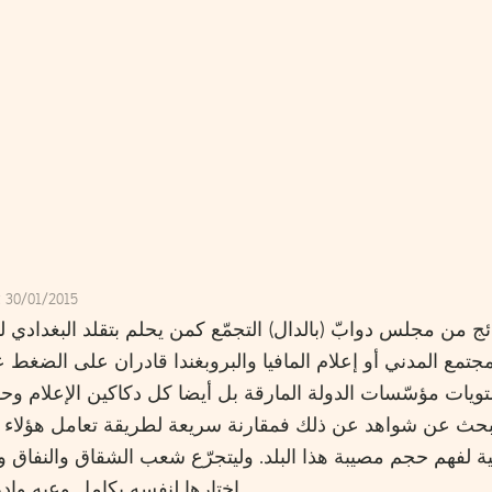
t 30/01/2015
ج من مجلس دوابّ (بالدال) التجمّع كمن يحلم بتقلد البغدادي لب
جتمع المدني أو إعلام المافيا والبروبغندا قادران على الضغط ع
ات مؤسّسات الدولة المارقة بل أيضا كل دكاكين الإعلام وحو
 البحث عن شواهد عن ذلك فمقارنة سريعة لطريقة تعامل هؤلاء 
فهم حجم مصيبة هذا البلد. وليتجرّع شعب الشقاق والنفاق وم
اختارها لنفسه بكامل وعيه وإ