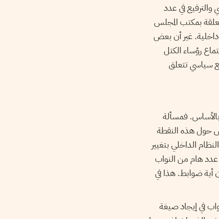
بدل 9 نواب بالمجلس التأسيسي والترفيع في عدد
فصول المتعلقة بمكتب المجلس
 داخلية. غير أن بعض
ماع رؤساء الكتل
ابع سياسي تتعلق
بالأساس. فمسألة
اش حول هذه النقطة
ة الشعبية بضرورة تعديل الفصل ال9 من مشروع النظام الداخلي بتغيير
 عدد هام من النواب
أية ضوابط. هذا في
اب في إيجاد صيغة