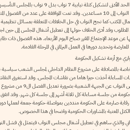
التنصيص على أن يكون الحد الأدنى لتشكيل كتلة نيابية 7 نواب 
مساعدي رئيس مجلس النواب إلى 10 مساعدين. وقد تمت الموافقة على عدد من ال
مال المكتب كما نجح النواب في حل الخلافات المتعلقة بمسائل تنظيمية
 المطلوب وقد أدى الخلاف حولها إلى تعطيل أشغال المجلس إلى حين اجت
لبها عن موعد الإجتماع المقرر صباح اليوم الأربعاء. هذه الفصول ذات ط
رضة وتحديد دورها في العمل البرلماني في المرحلة القادمة.
وازي مع أزمة تشكيل الحكومة
الخاصة بالمصادقة على مشروع النظام الداخلي لمجلس الشعب سياسية 
ات المساءلة أخذت حيزا هاما من نقاشات المجلس. وقد استغرق النق
وقتا مطولا إذ طالب بعض النواب عن الجبه
 الحكومة من جلسة مساءلة كل ثلاثة أشهر إلى جلسة كل شهر. وقد اتفق
قابة صارمة على الحكومة منددين بمواصلة حكومة جمعة لعملها دون 
لكتل المعنية بالمشاورات الحكومية واضحا في هذا الخصوص.
ثاني والذي ساهم في تعطيل أشغال مجلس النواب فيتمثل في فشل النو