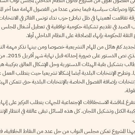
لى الفصول الأولى من مشروع قانون النظام الداخلي لمجلس نواب الشع
ؤا وصراعات سياسية فيما يخص عددا من الفصول الهامة مما أخر المص
تفاقمت أهميتها في ظل تباطئ حزب نداء تونس الفائز في الانتخابات
ب الصيد في تقديم تشكيلة حكومية توافقية في تعطيل أشغال المجلس
الثقة للحكومة بإنهاء المصادقة على النظام الداخلي أولا.
 الجديد كمّ هائل من المهام التشريعية خصوصا ومن بينها نذكر مهمة ال
المجلس الأعلى للقضا
بتشكيل بقية الهيئات الدستورية وحل الإشكال العالق بتركيبة هيئة 
 وتطرح الإنتخابات البلدية أيضا إشكالا تشريعيا حيث يتطلب العمل على
لإنتخابات بإضافة الفصول الخاصة بالإنتخابات البلدية حتى تتمكن الهيئ
قولة.
تفرغ لمناقشة الاستحقاقات الإجتماعية للجهات يتطلب التركيز على إنهاء
ة الكتل وتشكيل اللجان. كل هذه المسائل تبقى عالقة في انتظار الإنت
.
هذا المشروع تمكن مجلس النواب من حل عدد من النقاط الخلافية، فت