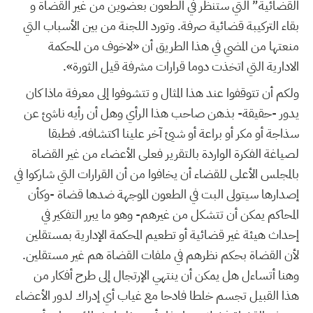
القضائية” التي ستنظر في الطعون بعضوين من غير القضاة و
بقاء التركيبة قضائية صرفة. وتورد اللجنة من بين الأسباب التي
منعتها من المضي في هذا الطريق أن «لاخوف من المحكمة
الادارية التي اتخذت دوما قرارات مشرفة قيل الثورة».
ولكم أن تتوقفوا عند هذا المثال و تتشوفوا إلى معرفة ماذا كان
يدور -حقيقة- بذهن صاحب هذا الرأي وهل أن رأيه ناشئ عن
سذاجة أو مكر أو براعة أو شيئ آخر علينا اكتشافه. فطبقا
لصياغة الفكرة الواردة بالتقرير فعلى الأعضاء من غير القضاة
بالمجلس الأعلى للقضاء أن يخافوا من أن القرارات التي شاركوا في
إصدارها سيتولى البت في الطعون الموجهة ضدها قضاة -وكأن
المحاكم يمكن أن تتشكل من غيرهم- وهو ما يبرر التفكير في
إحداث هيئة غير قضائية أو تطعيم المحكمة الإدارية بمستقلين
لأن القضاة بحكم نظرهم في ملفات القضاة هم غير مستقلين.
وهنا أتساءل هل يمكن أن ينتهي الإرتجال إلى طرح أفكار من
هذا القبيل تجسم خلطا فادحا مع غياب أي إدراك لدور الأعضاء