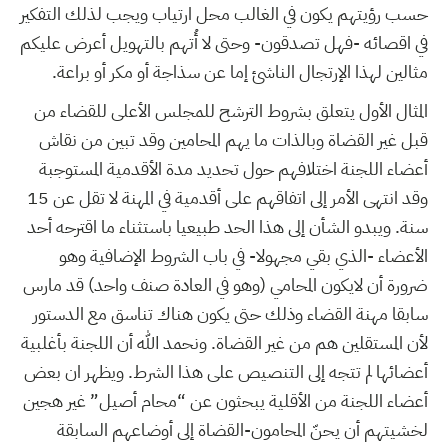
حسب رؤيتهم يكون في الغالب محل ارتياب ويجب لذلك التفكير
في اقصائه -فهل تصدقون- وحتى لا أُتهم بالتهويل أعرض عليكم
مثالين لهذا الإرتجال الناشئ إما عن سذاجة أو مكر أو براعة.
المثال الأول يتعلق بشروط الترشح للمجلس الأعلى للقضاء من
قبل غير القضاة وبالذات ما يهم المحامين وقد تبين من نقاش
أعضاء اللجنة اختلافهم حول تحديد مدة الأقدمية المستوجبة
وقد انتهى الأمر إلى اتفاقهم على أقدمية في المهنة لا تقل عن 15
سنة. ويبدو الشأن إلى هذا الحد طبيعيا باستثناء ما اقترحه أحد
الأعضاء -الذي بقي مجهولا- في باب الشروط الإضافية وهو
ضرورة أن لايكون المحامي (وهو في العادة صنف واحد) قد مارس
سابقا مهنة القضاء وذلك حتى يكون هناك تناسق مع الدستور
لأن المستقلين هم من غير القضاة. ونحمد الله أن اللجنة بأغلبية
أعضائها لم تتجه إلى التنصيص على هذا الشرط. ويظهر ان بعض
أعضاء اللجنة من الأقلية يبحثون عن “محام أصيل” غير هجين
لخشيتهم أن يحنّ المحامون-القضاة إلى أوضاعهم السابقة