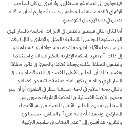
فيتحولون إلى قضاة غير مستقلين. ولا أدري إن كان لصاحب
الإقتراح قائمة مستقلة للمحامين حسب أصولهم أو أن ما قاله
يدخل في باب الإرتجال الكوميدي.
أما المثال الثاني فيتعلق بالطعن في القرارات الخاصة بالمسار المهني
التي تصدرها المجالس القضائية (العدلي و الإداري و المالي) وقد
برز من جملة الآراء المطروحة اتجاه يعتبر -ولا أدري كيف اهتدى
إلى ذلك- أن تعهد المحكمة الإدارية بالنظر ابتدائيا و استئنافيا
بالطعون المتعلقة بذلك يجعلنا (هكذا بالجمع) في دائرة مغلقة
وتفسير ذلك أن المجلس الأعلى للقضاء في ثلثيه قضاة يبت في
المسار المهني و الطعن يكون امام هيئة قضائية من قضاة و
بالتالي يتجه التفكير في لجنة مستقلة تنظر في الطعون أو أن يتم
تطعيم التركيبة القضائية في المحكمة الإدارية بعضوين من
المستقلين يعينهم المجلس الأعلى للقضاء من غير الأعضاء
المشاركين. ونحمد الله ثانية على أن النقاش -حسبما ورد
بالتقرير- قد أفضى إلى “عدم الذهاب في تطعيم التركيبة