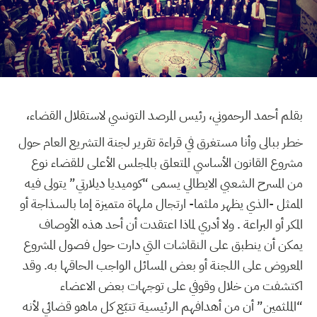
بقلم أحمد الرحموني، رئيس المرصد التونسي لاستقلال القضاء،
خطر ببالى وأنا مستغرق في قراءة تقرير لجنة التشريع العام حول
مشروع القانون الأساسي المتعلق بالمجلس الأعلى للقضاء نوع
من المسرح الشعبي الايطالي يسمى “كوميديا ديلارتي” يتولى فيه
الممثل -الذي يظهر ملثما- ارتجال ملهاة متميزة إما بالسذاجة أو
المكر أو البراعة . ولا أدري لماذا اعتقدت أن أحد هذه الأوصاف
يمكن أن ينطبق على النقاشات التي دارت حول فصول المشروع
المعروض على اللجنة أو بعض المسائل الواجب الحاقها به. وقد
اكتشفت من خلال وقوفي على توجهات بعض الاعضاء
“الملثمين” أن من أهدافهم الرئيسية تتبّع كل ماهو قضائي لأنه