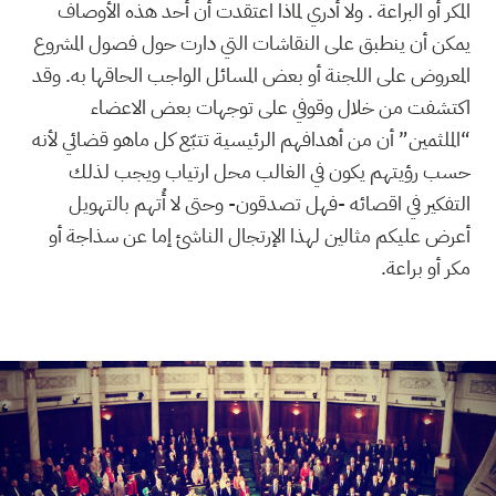
المكر أو البراعة . ولا أدري لماذا اعتقدت أن أحد هذه الأوصاف
يمكن أن ينطبق على النقاشات التي دارت حول فصول المشروع
المعروض على اللجنة أو بعض المسائل الواجب الحاقها به. وقد
اكتشفت من خلال وقوفي على توجهات بعض الاعضاء
“الملثمين” أن من أهدافهم الرئيسية تتبّع كل ماهو قضائي لأنه
حسب رؤيتهم يكون في الغالب محل ارتياب ويجب لذلك
التفكير في اقصائه -فهل تصدقون- وحتى لا أُتهم بالتهويل
أعرض عليكم مثالين لهذا الإرتجال الناشئ إما عن سذاجة أو
مكر أو براعة.