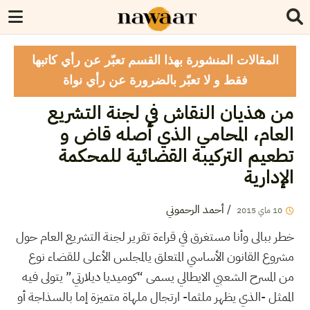
المقالات المنشورة بهذا القسم تعبّر عن رأي كاتبها
فقط و لا تعبّر بالضرورة عن رأي نواة
من هذيان النقاش في لجنة التشريع
العام، المحامي الذي أصله قاض و
تطعيم التركيبة القضائية للمحكمة
الإدارية
/
أحمد الرحموني
10
ماي
2015
خطر ببالى وأنا مستغرق في قراءة تقرير لجنة التشريع العام حول
مشروع القانون الأساسي المتعلق يالمجلس الأعلى للقضاء نوع
من المسرح الشعبي الايطالي يسمى “كوميديا ديلارتي” يتولى فيه
الممثل -الذي يظهر ملثما- ارتجال ملهاة متميزة إما بالسذاجة أو