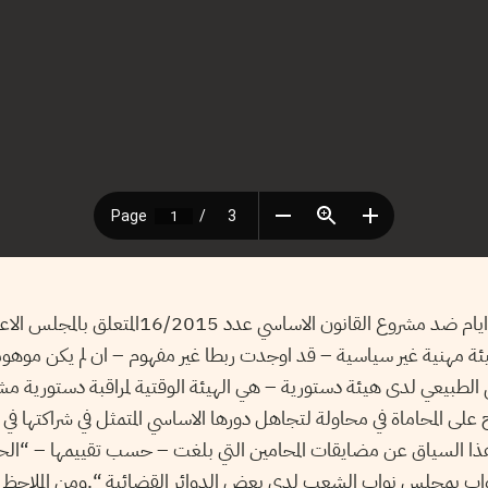
نواب الشعب منذ اربعة ايام ضد مشروع القانون الاسا
ئة مهنية غير سياسية – قد اوجدت ربطا غير مفهوم – ان لم يكن موهو
لطبيعي لدى هيئة دستورية – هي الهيئة الوقتية لمراقبة دستورية مشا
ى المحاماة في محاولة لتجاهل دورها الاساسي المتمثل في شراكتها في
ي هذا السياق عن مضايقات المحامين التي بلغت – حسب تقييمها – “الحد
نواب بمجلس نواب الشعب لدى بعض الدوائر القضائية “.ومن الملاحظ ان