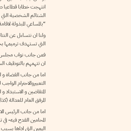
انتهجت خطابا قطاعيا ط
الشتائم الشخصية التي من
“بالمساعي المبذولة لاقام
ولنا ان نتساءل عن النتا
التي تستهدف ترميمها بخ
فمن جانب نواب مجلس الش
ان تتهمهم بالتوظيف ال
اما من جانب القضاة و ا
التعبيروالاحترام الواج
المتقاضين و الاستبداد و 
المرفق العام للعدالة (كذا)
اما من جانب الرئيس الاو
المحامين القدح فيه- في 
اليمين التى اداها بسبب 