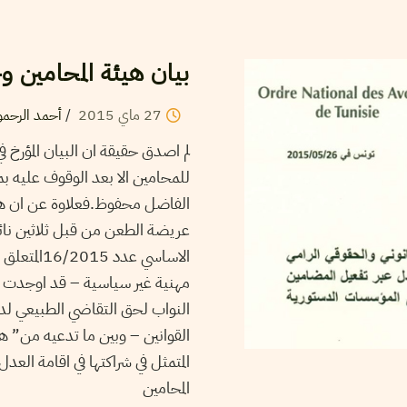
بيان هيئة المحامين و
27
ماي
2015
/
أحمد الرحمو
للمحامين الا بعد الوقوف عليه بم
الفاضل محفوظ.فعلاوة عن ان هذ
عريضة الطعن من قبل ثلاثين نائ
الاساسي ع
مهنية غير سياسية – قد اوجدت ر
النواب لحق التقاضي الطبيعي لدى
القوانين – وبين ما تدعيه من” 
المتمثل في شراكتها في اقامة الع
المحامين