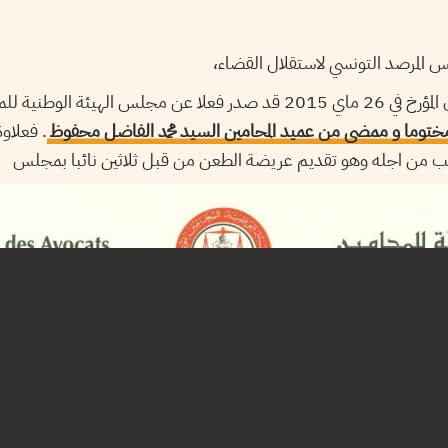
س المرصد التونسي لاستقلال القضاء،
ئة الوطنية للمحامين الا بعد
ي مختوما و ممضى من عميد المحامين السيد محمد الفاضل محفوظ
. فعلاو
ب من اجله وهو تقديم عريضة الطعن من قبل ثلاثين نائبا بمجلس