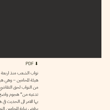
⬇︎ PDF
هيئة المحامين – وهي هي
من النواب لحق التقاضي ا
تدعيه من” هجوم واضح عل
بها الامر الى الحديث ف
برفض نيابة المحامين ال