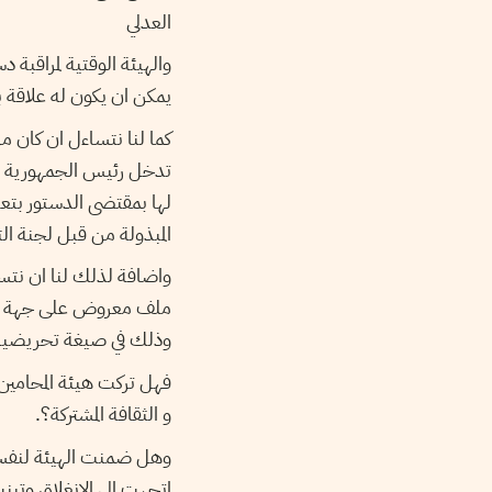
العدلي
والهيئة الوقتية لمراقبة 
يمكن ان يكون له علاقة بم
كما لنا نتساءل ان كان م
تدخل رئيس الجمهورية و ر
لها بمقتضى الدستور بتع
المبذولة من قبل لجنة ا
واضافة لذلك لنا ان نتسا
ملف معروض على جهة مستق
وذلك في صيغة تحريضية ت
فهل تركت هيئة المحامين 
و الثقافة المشتركة؟.
وهل ضمنت الهيئة لنفسها 
اتجهت الى الانغلاق وتبن