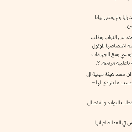
رايا و لم يمض بيانا
ن .
 عدد من النواب وطلب
سة اختصاصها الموكول
ونسي ومع المجهودات
اغلبية مريحة. ؟.
ان تعمد هيئة مهنية الى
حسب ما يتراءى لها –
خطاب التوادد و الاتصال
في العدالة ام انها