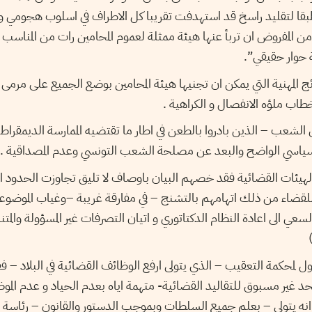
بقا لتقليد راسخ قد استهدفت تقريبا كل الاطراف في اسلوب هجومي 
 المفروض ان تربأ عنها هيئة ممثلة لعموم المحامين رات من المناسب ا
ة حوار حقيقي”.
ئج المهنية التي يمكن ان تجنيها هيئة المحامين بوضع الجميع على مرمى 
طاب ملؤه الانفصال و الكراهية .
عب – الذين بادروا بالطعن في اطار ما تقتضيه الممارسة الديمقراطية
سياسي الواضح والبعد عن مصلحة الشعب التونسي وعدم المصداقية .
لهيئات القضائية فقد خصهم البيان باوصاف لا تليق تجاوزت الحدود الم
ب للقضاء من ذلك اتهامهم بالتشنج – في مفارقة غريبة –وغياب الموض
السعي الى اعادة النظام الدكتاتوري و اتيان التصرفات غير المسؤولة والمت
ل لمحكمة التعقيب – الذي يتولى ارفع الوظائف القضائية في البلاد – 
تحد غير مسبوق للتقاليد القضائية- متهمة اياه بعدم الحياد و عدم الم
انه يتولى – بعلم جميع السلطات وبموجب الدستور والقانون – رئاسة ال