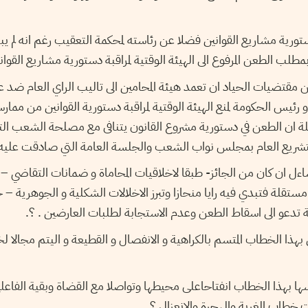
دستورية مشاريع القوانين فضلا عن رئاسته لمحكمة التعقيب رغم انه لم يبد 
طلب الطعن المرفوع الى الهيئة الوقتية لمراقبة دستورية مشاريع القواني
ن مقتضيات الحياد ان تعمد هيئة المحامين الى تاليب الراي العام ضد
ئيس الحكومة لمنع الهيئة الوقتية لمراقبة دستورية القوانين من ممار
لة ان الطعن في دستورية مشروع القانون يتنافى مع مصلحة الشعب الت
لتشريع العام بمجلس نواب الشعب والجلسة العامة التي صادقت عليه ب
ءل ان كان من الجائز- طبقا لاخلاقيات المحاماة و ضمانات التقاضي – 
لة فتبدي فيه رايا منحازا وتبرز الاخلالات الشكلية و الجوهرية – 
دعو الى اسقاط الطعن وعدم الاستجابة لطلبات العارضين . ؟.
بهذا الخطاب المتسم بالكراهية و الانفصال و القطيعة و اليتم مجالا ل
بهذا الخطاب انفتاحاعلى محيطها وتواصلا مع القضاة وبقية الفاعلين 
ت خطاب الغربة والهجرة والانعزال ؟.