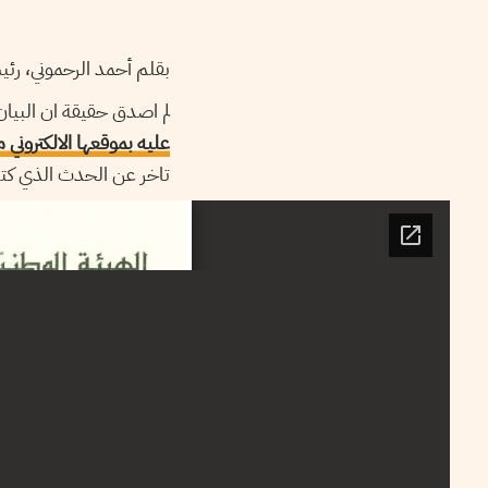
بقلم أحمد الرحموني، رئي
لم اصدق حقيقة ان البيان المؤرخ في 26 ماي 2015 قد صدر فعلا عن مجلس الهي
عليه بموقعها الالكترون
تاخر عن الحدث الذي كت