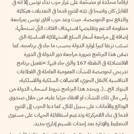
أرقاما محدّدة أو مضخّمة على غرار حزب نداء تونس إلاّ أنّه في
المقابل كان واضحا في نيّته المضيّ قدما في التعديلات هيكليّة
والدفع نحو الخوصصة. حيث وعد حزب آفاق تونس بمراجعة
منظومة الدعم وتقليصها لاستهداف الفئات التّي تستحقّها،
إضافة إلى مراجعة أسعار السلع الاستهلاكيّة الاساسيّة التي
تسبّب نزيفا كبيرا لموارد الدولة بحسب ما جاء في برنامجه. كما
ضمّن هذا البرنامج ضرورة مراجعة دور الدولة في الدورة
الاقتصاديّة في النقطة 167 والتي جاء فيها: «تفعيل برنامج
تدريجي لخوصصة المنشآت العمومية العاملة في القطاعات
التنافسية )النقل الجوي، الاتصالات السلكية واللاسلكية،
البنوك الخ…(. ويحدد هذا البرنامج شروط انسحاب الدولة من
رأس مال تلك المنشآت او الابقاء جزئيا عليه، من خلال صندوق
الودائع والأمانات على سبيل المثال. كما دعا الحزب إلى المضيّ
قدما في بناء اللامركزيّة وتدعيم استقلاليّة الجهات على مستوى
التخطيط والإدارة بعد إحداث تقسيم إداريّ جديد.