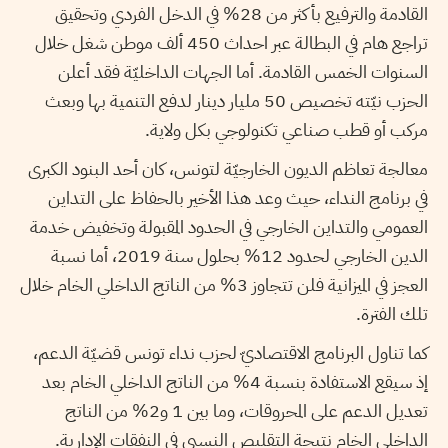
القادمة والترفيع بأكثر من 28% في الدخل الفردي وتحقيق
تراجع هام في البطالة عبر احداث 450 ألف موطن شغل خلال
السنوات الخمس القادمة. أما الجهات الداخليّة فقد أعلن
الحزب نيّته تخصيص 50 مليار دينار لدفع التنمية بها وبعث
مركب أو قطب صناعي تكنولوجي بكل ولاية.
معالجة تعاظم الديون الخارجيّة لتونس، كان أحد البنود الكبرى
في برنامج النداء، حيث وعد هذا الأخير بالحفاظ على التداين
العمومي والتداين الخارجي في الحدود المقبولة وتخفيض خدمة
الدين الخارجي لحدود 12% بحلول سنة 2019، أما نسبة
العجز في الميزانية فلن تتجاوز 3% من الناتج الداخلي الخام خلال
تلك الفترة.
كما تناول البرنامج الاقتصاديّ لحزب نداء تونس قضيّة الدعم،
إذ سيقع الاستفادة بنسبة 4% من الناتج الداخلي الخام بعد
تعديل الدعم على المحروقات، وما بين 1 و2% من الناتج
الداخلي الخام نتيجة التقليص النسبي في النفقات الإدارية.