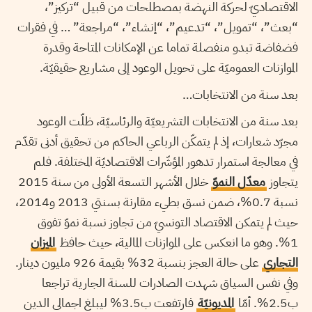
الاقتصاديّ لحركة النهضة بمصطلحات من قبيل “تركيز”،
“بعث”، “تمويل”، “تدعيم”، “إنشاء”، “مراجعة” … في فقرات
فضفاضة تبدو منفصلة تماما عن الإمكانات المتاحة وقدرة
الموازنات العموميّة على تحويل الوعود إلى مشاريع حقيقيّة.
بعد سنة من الانتخابات…
بعد سنة من الانتخابات التشريعيّة والرئاسيّة، ظلّت الوعود
مجرّد شعارات، إذ لم يتمكّن الرباعي الحاكم من تحقيق أدنى تقدّم
في معالجة استمرار تدهور المؤشّرات الاقتصاديّة المختلفة. فلم
يتجاوز
معدّل النموّ
خلال الأشهر التسعة الأولى من سنة 2015
نسبة 0.7%، ضمن نسق بطيء مقارنة بسنتي 2013 و2014،
حيث لم يتمكن الاقتصاد التونسيّ من تجاوز نسبة نموّ تفوق
1%. وهو ما انعكس على الموازنات المالية، حيث حافظ
الميزان
التجاري
على حالة العجز بنسبة 32% بقيمة 926 مليون دينار.
وفي نفس السياق شهدت الصادرات للسنة الجارية تراجعا
ب2.5%. أمّا
المديونيّة
فارتفعت ب3.5% ليبلغ اجمالي الدين