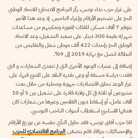
على غرار حزب نداء تونس، ركّز البرنامج الانتخابيّ للاتحاد الوطني
الحرّ على تضخيم الأرقام وإغراء الناخبين. إذ وعد هذا الأخير
بتوفير 7 آلاف مسكن للفئات المعوزة وتمكينهم من مساعدات
شهريّة بقيمة 300 دينار. على صعيد التشغيل، وعد الاتحاد
الوطني الحرّ بإحداث 422 ألف موطن شغل والتقليص من
البطالة لتصل مع نهاية 2019 إلى 9%.
إضافة إلى عشرات الوعود الأخرى التي لم تتعدى الشعارات، و التي
فقدت دراسة مسبقة أو وعي بقدرة البلاد على المضيّ فيها، على
غرار الوعد بخلق اقتصاديات جهوية ومحلية من خلال بعث
مشروعين أو ثلاثة في كل ولاية قادرة على تشغيل بين 5 أو 10
آلاف عامل، أو إسقاط ديون الفلاحين وغيرها من شعارات كان
هدفها الاساسيّ استقطاب أصوات الناخب التونسي.
امّا حزب آفاق تونس، فقد حاول النأي بنفسه عن توزيع الأرقام
والإحصائيّات جزافا، فلم يتضمّن
البرنامج الاقتصاديّ للحزب