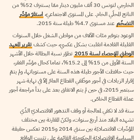
الخارجي لتونس 30 ألف مليون دينار ممّا يستنزف 52% من
الناتج المحلّي الخام. على المستوى الاجتماعيّ،
استقرّ مؤشّر
التضخّم
عند مستوى 4.7% طيلة سنة 2015.
الوعود بتوفير مئات الآلاف من مواطن الشغل خلال السنوات
القليلة القادمة انقلبت بشكل عكسيّ، حيث كشف
تقرير المعهد
الوطني للإحصاء لسنة 2015
تطوّر نسبة البطالة خلال الأشهر
الستة الأولى من 15% إلى 15.2%، تماما كحال مؤشّر الفقر،
حيث حافظت الأجور طيلة هذه السنة على مستوياتها، ولم يتمّ
إقرار الزيادات في أجور موظّفي القطاع العامّ إلاّ في نهاية شهر
سبتمبر 2015، في حين لم يتم الاتفاق بعد على بدأ مراجعة أجور
عملة القطاع الخاصّ.
سنة قد لا تكفي لمعالجة أو وقف التدهور الاقتصاديّ الذّي
تشهده البلاد منذ أربع سنوات، ولكنّ المقارنة بين مختلف
المؤشّرات الاقتصاديّة بين سنتي 2014 و2015 تعكس حقيقة
السياسة الاقتصاديّة الحكوميّة القائمة على تثبيت الواقع