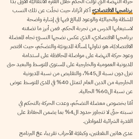
حركة النهضة التي توّلت الحكم خلال الفترة الانتقاليّة الأولى بدا
برنامجها الاقتصاديّ
أكثر اتّزانا، حيث تخلّت عن تلك النسب
المشطّة والخياليّة والوعود المبالغ فيها في إشارة واضحة
لاستيعابها الدرس من تجربة الحكم. فمن أبرز ما تضمّنه
برنامجها الاقتصادي، الذي عكس نضجها النسبيّ تجاه المعضلة
الاقتصاديّة، هو تناولها لمسألة المديونيّة والتضخّم، حيث اقتصر
وعود حركة النهضة على مواصلة المحافظة على استدامة
المديونية العمومية والخارجية على المستوى المتوسط والبعيد حتى
تنزل دون نسبة ال45%، والتقليص من نسبة المديونية
الخارجية من الدين العام لتمثل 40% في المدى المتوسط عوض
عن نسبة ال60% الحالية.
أمّا بخصوص معضلة التضخّم، وعدت الحركة بالتحكم في
نسبته حتّى لا تتجاوز حدود ال4% بما يضمن الحفاظ على
القدرة الشرائية للمواطن.
عدى هاتين النقطتين، وكبقيّة الأحزاب تقريبا، عجّ البرنامج