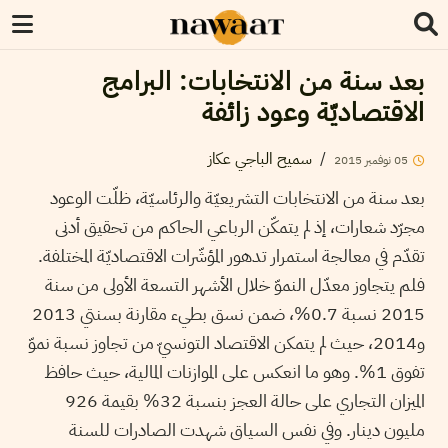
بعد سنة من الانتخابات: البرامج
الاقتصاديّة وعود زائفة
/
سميح الباجي عكاز
05
نوفمبر
2015
بعد سنة من الانتخابات التشريعيّة والرئاسيّة، ظلّت الوعود
مجرّد شعارات، إذ لم يتمكّن الرباعي الحاكم من تحقيق أدنى
تقدّم في معالجة استمرار تدهور المؤشّرات الاقتصاديّة المختلفة.
فلم يتجاوز معدّل النموّ خلال الأشهر التسعة الأولى من سنة
2015 نسبة 0.7%، ضمن نسق بطيء مقارنة بسنتي 2013
و2014، حيث لم يتمكن الاقتصاد التونسيّ من تجاوز نسبة نموّ
تفوق 1%. وهو ما انعكس على الموازنات المالية، حيث حافظ
الميزان التجاري على حالة العجز بنسبة 32% بقيمة 926
مليون دينار. وفي نفس السياق شهدت الصادرات للسنة