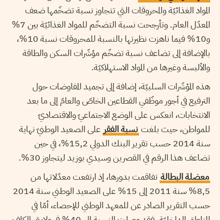
المواد الغذائيّة والمحروقات التي تتجاوز نسبة تضخّمها ضعف
المعدّل العام. وتأرجحت نسبة التضخّم للمواد الغذائيّة بين 7%
و10% فيما ناهزت نظيرتها بالنسبة للمحروقات نسبة 10%،
بالإضافة إلى تضاعف نسبة تضخّم مؤشّرات السكن والطاقة
والألبسة وغيرها من المواد الاستهلاكيّة.
هذه المؤشّرات السلبيّة، إضافة إلى تجميد المفاوضات حول
الترفيع في أجور موظّفي القطاعين الخاصّ والعامّ إلى ما بعد
الانتخابات، انعكس على الوضع الاجتماعيّ والاقتصاديّ
للمواطن، حيث بلغت
نسبة الفقر
على الصعيد الوطنيّ نهاية
سنة 2014 حسب تقرير البنك الدولي 15,2%، في حين
تضاعف هذا الرقم في القصرين وسيدي بوزيد ليتجاوز 30%.
معضلة البطالة
تفاقمت بدورها، إذ ارتفعت معدّلاتها من
8,5% سنة 2011 إلى 15% على الصعيد الوطني سنة 2014
حسب التقرير الصادر عن للمعهد الوطني للإحصاء، أمّا في
المناطق الداخليّة، فقد وصلت النسبة إلى 40% في ولايتي الكاف