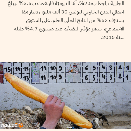
الجارية تراجعا ب2.5%. أمّا المديونيّة فارتفعت ب3.5% ليبلغ
اجمالي الدين الخارجي لتونس 30 ألف مليون دينار ممّا
يستنزف 52% من الناتج المحلّي الخام. على المستوى
الاجتماعيّ، استقرّ مؤشّر التضخّم عند مستوى 4.7% طيلة
سنة 2015.