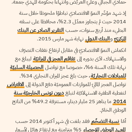
حمادي الجبالي وعليّ العريّض وانتهاءا بحكومة المهدي جمعة.
إذ شهد مؤشّر النموّ الاقتصادي تباطؤا ملحوظا خلال سنة
2014 حيث لم يتجاوز معدّل 2.3%، محافظا على نسقه
البطيء منذ أربع سنوات، حسب
التقرير الصادر عن البنك
المركزيّ
و
البنك الدولي
نهاية شهر مارس 2015.
انكماش النموّ الاقتصاديّ في مقابل ارتفاع نفقات التصرّف
والاستهلاك، ادّى بدوره إلى
تفاقم العجز في الميزانيّة
ليبلغ مع
نهاية تلك السنة 6%، خصوصا مع تواصل
الحصيلة السلبيّة
للمبادلات التجاريّة
، حيث بلغ عجز الميزان التجاري 34%.
تواصل العجز الماليّ للموازنات العموميّة دفع الدولة إلى
الاقتراض
لتغطية الطفرة الاستهلاكيّة لتبلغ
ديون تونس الخارجيّة سنة
2014
ما يناهز 25 مليار دينار، مستنزفة 49.2% من الناتج
الوطني الخامّ.
أمّا
نسبة التضخّم
فقد بلغت في شهر أكتوبر 2014 حسب
المعهد الوطني للإحصاء
5% متزامنة مع ارتفاع هائل لأسعار