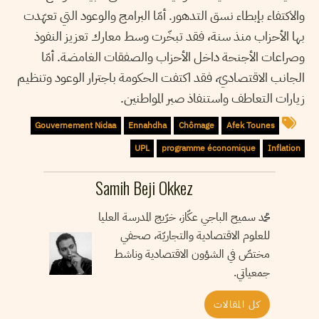
والاكتفاء بإبطاء نسق التدهور. أمّا البرامج والوعود التي تعهّدت
بها الأحزاب منذ سنة، فقد تبخّرت وسط معارك تعزيز النفوذ
وصراعات الأجنحة داخل الأحزاب والصفقات الغامضة. أمّا
الجانب الاقتصاديّ، فقد اكتفت الحكومة باجترار الوعود وتنظيم
زيارات التعاطف واستنفاذ صبر المواطنين.
Gouvernement Nidaa
Ennahdha
Chômage
Afek Tounes
UPL
programme économique
Inflation
Samih Beji Okkez
محمد سميح الباجي عكّاز، خرّيج المدرسة العليا
للعلوم الاقتصادية والتجاريّة، صحفي
مختصّ في الشؤون الاقتصادية وناشط
جمعياتي.
كل المقالات