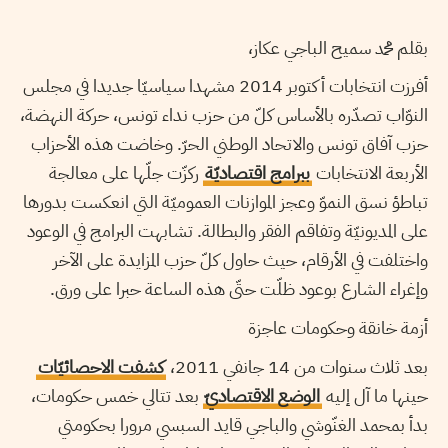
بقلم محمد سميح الباجي عكاز،
أفرزت انتخابات أكتوبر 2014 مشهدا سياسيّا جديدا في مجلس
النوّاب تصدّره بالأساس كلّ من حزب نداء تونس، حركة النهضة،
حزب آفاق تونس والاتحاد الوطني الحرّ. وخاضت هذه الأحزاب
الأربعة الانتخابات
ببرامج اقتصاديّة
ركزّت جلّها على معالجة
تباطؤ نسق النموّ وعجز الموازنات العموميّة التي انعكست بدورها
على المديونيّة وتفاقم الفقر والبطالة. تشابهت البرامج في الوعود
واختلفت في الأرقام، حيث حاول كلّ حزب المزايدة على الآخر
وإغراء الشارع بوعود ظلّت حتّى هذه الساعة حبرا على ورق.
أزمة خانقة وحكومات عاجزة
بعد ثلاث سنوات من 14 جانفي 2011،
كشفت الاحصائيّات
حينها ما آل إليه
الوضع الاقتصاديّ
بعد تتالي خمس حكومات،
بدأ بمحمد الغنّوشي والباجي قايد السبسي مرورا بحكومتي