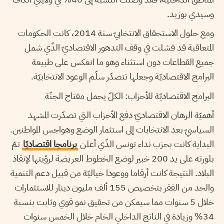
وسيدي بوزيد.
ومع حلول الاستحقاق الانتخابيّ سنة 2014، كانت الحكومات
المتعاقبة قد فشلت في وقف التدهور الاقتصاديّ الذّي شمل
جميع القطاعات دون استثناء وهو ما انعكس على طبيعة
البرامج الاقتصاديّة وجعلها تتصدّر سلّم الوعود الانتخابيّة.
البرامج الاقتصاديّة للأحزاب: الكلّ يحمل مفتاح الجنّة
أهميّة الرهان الاقتصاديّ دفع الأحزاب التي تصدّرت المشهد
السياسيّ بعد الانتخابات إلى استثمار الوضع وهواجس المواطنين.
البداية كانت بحزب نداء تونس الذّي أعلن
برنامجا اقتصاديّا
تمّ
بلورته على يد 200 خبير لوضع الخطوط العريضة لرؤيتها لإنقاذ
البلاد. النتيجة كانت أرقاما ووعودا خياليّة من قبيل دعم التنمية
والحد من الفقر بتخصيص 155 ألف مليون دينار للاستثمارات
خلال 5 سنوات مما سيمكن من تحقيق نمو قوي وثابت بنسبة
34% وزيادة في الناتج الداخلي الخام خلال الخمس سنوات