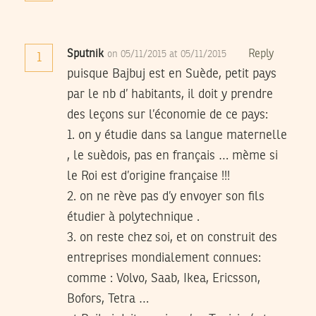
Sputnik
Reply
on 05/11/2015 at 05/11/2015
1
puisque Bajbuj est en Suède, petit pays
par le nb d’ habitants, il doit y prendre
des leçons sur l’économie de ce pays:
1. on y étudie dans sa langue maternelle
, le suèdois, pas en français … mème si
le Roi est d’origine française !!!
2. on ne rève pas d’y envoyer son fils
étudier à polytechnique .
3. on reste chez soi, et on construit des
entreprises mondialement connues:
comme : Volvo, Saab, Ikea, Ericsson,
Bofors, Tetra …