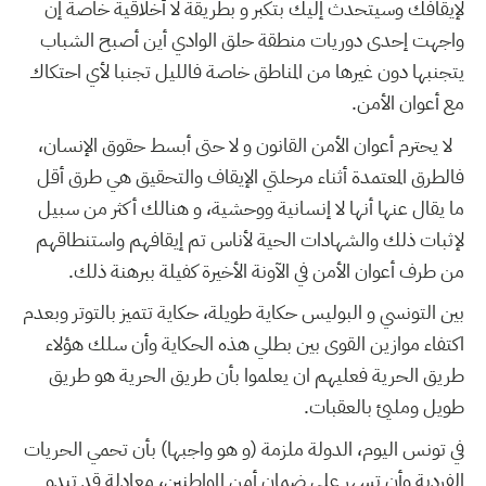
لإيقافك وسيتحدث إليك بتكبر و بطريقة لا أخلاقية خاصة إن
واجهت إحدى دوريات منطقة حلق الوادي أين أصبح الشباب
يتجنبها دون غيرها من المناطق خاصة فالليل تجنبا لأي احتكاك
مع أعوان الأمن.
لا يحترم أعوان الأمن القانون و لا حتى أبسط حقوق الإنسان،
فالطرق المعتمدة أثناء مرحلتي الإيقاف والتحقيق هي طرق أقل
ما يقال عنها أنها لا إنسانية ووحشية، و هنالك أكثر من سبيل
لإثبات ذلك والشهادات الحية لأناس تم إيقافهم واستنطاقهم
من طرف أعوان الأمن في الآونة الأخيرة كفيلة ببرهنة ذلك.
بين التونسي و البوليس حكاية طويلة، حكاية تتميز بالتوتر وبعدم
اكتفاء موازين القوى بين بطلي هذه الحكاية وأن سلك هؤلاء
طريق الحرية فعليهم ان يعلموا بأن طريق الحرية هو طريق
طويل ومليئ بالعقبات.
في تونس اليوم، الدولة ملزمة (و هو واجبها) بأن تحمي الحريات
الفردية وأن تسهر على ضمان أمن المواطنين، معادلة قد تبدو