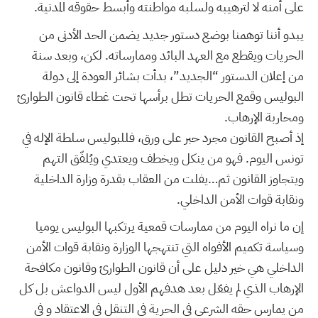
على أمنه لا لترهيبه ولسلبه مواطنته وأبسط حقوقه المدنية.
يبدو أننا توهمنا بوضع دستور جديد يضمن الحد الأدنى من
الحريات ويقطع مع العهد البائد وممارساته. لكن، وبعد سنة
من إعلان الدستور “الجديد”، بدأت بشائر العودة إلى دولة
البوليس وقمع الحريات تطل برأسها تحت غطاء قانون الطوارئ
ومحاربة الإرهاب.
إذ أصبح القانون مجرد حبر على ورق، فللبوليس سلطة الإله في
تونس اليوم. فهو من ينكل ويخطف ويعتدي ويُلفّق التهم
ويتجاوز القانون ثم…يفلت من العقاب بقدرة وزارة الداخلية
ونقابة قوات الأمن الداخلي.
إن ما نراه اليوم من ممارسات قمعية يرتكبها البوليس يوميا
وسياسة تكميم الأفواه التي تنتهجها الوزارة ونقابة قوات الأمن
الداخلي هي خير دليل على أن قانون الطوارئ وقانون مكافحة
الإرهاب الذي لم يفعّل بعد هدفهم الأول ليس الدواعش بل كل
من يمارس حقه الشرعي في الحرية في التنقل في الاعتقاد و في