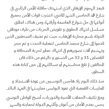
فبعد الهجوم الإرهابي الذي استهدف حافلة للأمن الرئاسي في
شارع محمد الخامس الشهر الماضي، انتشرت قوات الأمن بجميع
أنواعها في جل شوارع العاصمة وأزقتها، ومن هناك، انطلق
مسلسل انتهاك الحقوق و تقويض الحريات من طرف موظفي
الدولة باسم محاربة الإرهاب، حيث تم تعنيف الصحفيين الذين
قدموا إلى شارع مجمد الخامس لتغطية الحدث و تم حجز
وتهشيم آلات تصويرهم في انتهاك خطير لحرية الصحافة و
للفصلين 31 و 32 من الدستور و بالرغم من ذلك فان
المخالفين لم تقع محاسبتهم أو مسائلتهم إلى حين كتابة هذه
السطور.
منذ ذلك اليوم زاد هاجس التونسيين من عودة الاستبداد و
الممارسات القمعية التي تعود البوليس ممارستها في العهد البائد.
ومع تكثيف الحملات الأمنية والدوريات، أصبح المواطن التونسي
يحس بعدم الأمان من أعوان وكّلتهم الدولة لحمايته والسهر