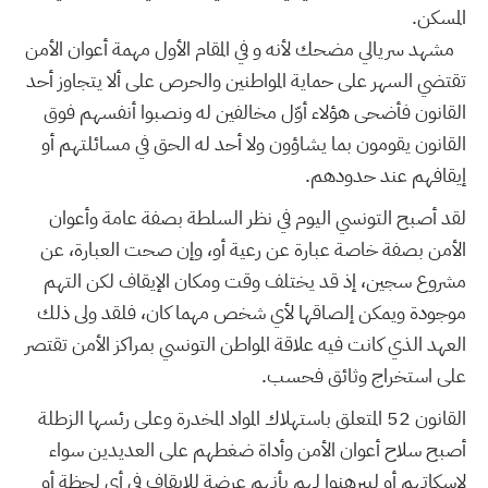
المسكن.
مشهد سريالي مضحك لأنه و في المقام الأول مهمة أعوان الأمن
تقتضي السهر على حماية المواطنين والحرص على ألا يتجاوز أحد
القانون فأضحى هؤلاء أوّل مخالفين له ونصبوا أنفسهم فوق
القانون يقومون بما يشاؤون ولا أحد له الحق في مسائلتهم أو
إيقافهم عند حدودهم.
لقد أصبح التونسي اليوم في نظر السلطة بصفة عامة وأعوان
الأمن بصفة خاصة عبارة عن رعية أو، وإن صحت العبارة، عن
مشروع سجين، إذ قد يختلف وقت ومكان الإيقاف لكن التهم
موجودة ويمكن إلصاقها لأي شخص مهما كان، فلقد ولى ذلك
العهد الذي كانت فيه علاقة المواطن التونسي بمراكز الأمن تقتصر
على استخراج وثائق فحسب.
القانون 52 المتعلق باستهلاك المواد المخدرة وعلى رئسها الزطلة
أصبح سلاح أعوان الأمن وأداة ضغطهم على العديدين سواء
لإسكاتهم أو ليبرهنوا لهم بأنهم عرضة للإيقاف في أي لحظة أو