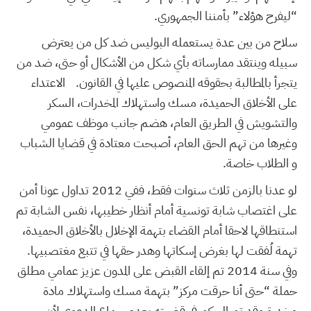
“ليفرح هؤلاء” بأمننا الجمهوري.
سلاح من بين عدة يستعمله البوليس ضد كل من يعترض
سبيله وينتقد ممارساته بأي شكل من الأشكال أو حتى، ضد من
يتجرأ بالمطالبة بحقوقه المنصوص عليها في القانون. الاعتداء
على الأخلاق الحميدة، مسك واستهلاك المخدرات، السكر
والتشويش في الطريق العام، هضم جانب موظف عمومي
وغيرها من تهم الحق العام، أصبحت معتادة في قضايا الشباب
و الطلاب خاصة.
لو عدنا بالزمن ثلاث سنوات فقط، ففي 2012 تداول عونا أمن
على اغتصاب شابة تونسية أمام أنظار خطيبها، نفس الشابة تم
استنطاقها لاحقا أمام القضاء بتهمة الإخلال بالأخلاق الحميدة،
تهمة لُفقت لها بغرض إسكاتها وهدر حقها في تتبع مغتصبيها.
وفي سنة 2014 تم إلقاء القبض على المدون عزيز عمامي مطلق
حملة “حتى أنا حرقت مركز” بتهمة مسك واستهلاك مادة
مخدرة وقد تم الحكم في قضيته بعدم سماع الدعوى لأن