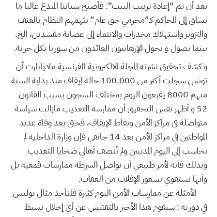
بعد أن تم “إعادة ترتيب البيت”. فأصبح شبابنا المبدع غالبا ما
يساق إلى المحاكم كـ”مجرمي حق عام” يتهمهم النظام بالعنف
والتزوير واستهلاك مخدرات والانتماء إلى عصابة مفسدين، الخ.
بينما يصول و يجول الإرهابيون العائدون من سوريا بكل حرية.
و كشف تحقيق نشرته المجلة الالكترونية الفرنسية ماديابارت أن
تونس سجلت أكثر من 100.000 حالة إيقاف منذ بداية السنة
منهم 8000 يقبعون اليوم بمختلف السجون بسبب القانون
52 و أظهر نفس التحقيق أن ممارسة التعذيب مازالت سياسة
متواصلة في مراكز الأمن ونقاط الإيقاف، فحتى بعد وفاة عديد
المواطنين في مراكز الأمن بعد 14 جانفي فإن وزارة الداخلية لم
تحاسب إلى اليوم المذنبين ولم تُنصف أهالي ضحايا التعذيب
وبذلك فأنه لأمر طبيعي أن تواصل الشرطة ممارسات قمعية بل
وأنها تستقوي بشعور الإفلات من العقاب.
الأمثلة عن ممارسات الأمن اليوم كثيرة فلنأخذ مثال بوليس
في دورية : سيقوم هذا الأخير بالتفتيش عن أي إخلال بسيط