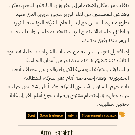
تنقلت من مكان الإعتصام إلى مقر وزارة الطاقة والمناجم، تمكن
وفد عن المعتصمين من لقاء الوزير منجي مرزوق الذي تعهد
بطرح ملفهم للنقاش مع المدير العام للشركة التونسية للكهرباء
والغاز في جلسة الاستماع التي ستنعقد بمجلس نواب الشعب
اليوم 03 فيفري 2016.
إضافة إلى أعوان الحراسة من أصحاب الشهادات العليا، نفذ يوم
الثلاثاء 02 فيفري 2016 عدد آخر من أعوان الحراسة
والتنظيف بالشركة التونسية للكهرباء والغاز من مختلف أنحاء
الجمهورية، وقفة إحتجاجية أمام مقر الشركة، للمطالبة
بإدماجهم بالقانون الأساسي للشركة. وقد أعلن 24 عون حراسة
عن دخولهم في إعتصام مفتوح وإضراب جوع أمام المقر إلى غاية
تحقيق مطلبهم.
Steg
Sous traitance
sit-in
Mouvements sociaux
Arroi Baraket