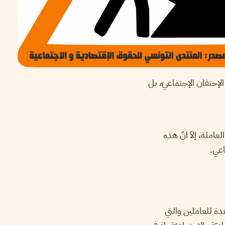
إحتقان الإجتماعيّ، بل
ضائر، واستيعابها لما يناهز 100 ألف من اليد العاملة، إلاّ انّ هذه
اعي.
ندة للعاملين والتي