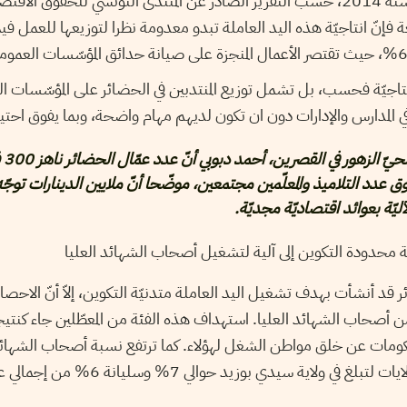
تناهز 260 مليون دينار سنة 2014، حسب التقرير الصادر عن المنتدى التونسي للحقوق ا
ة فإنّ انتاجيّة هذه اليد العاملة تبدو معدومة نظرا لتوزيعها للعمل في
انتاجيّة فحسب، بل تشمل توزيع المنتدبين في الحضائر على المؤسّسات ا
المدارس والإدارات دون ان تكون لديهم مهام واضحة، وبما يفوق احتي
وقد أكد ا
ق عدد التلاميذ والمعلّمين مجتمعين، موضّحا أنّ ملايين الدينارات توج
ليّة بعوائد اقتصاديّة مجديّة.
ة محدودة التكوين إلى آلية لتشغيل أصحاب الشهائد العليا
 أصحاب الشهائد العليا. استهداف هذه الفئة من المعطّلين جاء كنتيج
مات عن خلق مواطن الشغل لهؤلاء. كما ترتفع نسبة أصحاب الشهائد 
 ولاية سيدي بوزيد حوالي 7% وسليانة 6% من إجمالي عملة الحضائر.