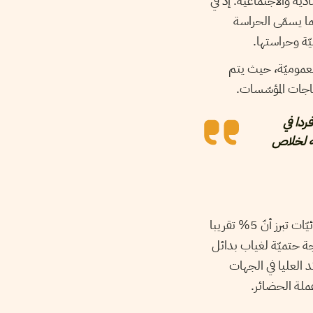
لاقتصاديّة والاجتماعيّة. إذ في
ما يسمّى الحراسة
لعموميّة، حيث يتم
اجات المؤسّسات.
لمعتمد السابق لحيّ الزهور في القصرين، أحمد دبوبي أنّ عدد عمّال الحضائر ناهز 300 فردا في
ّه لخلاص
رغم أنّ آلية عمل الحضائر قد أنشأت بهدف تشغيل اليد العاملة متدنيّة التكوين، إلاّ أنّ الاحصائيّات تبرز أنّ 5% تقريبا
ة حتميّة لغياب بدائل
العليا في الجهات