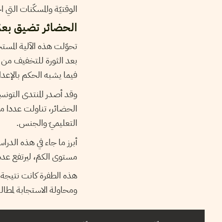
الوقتيّة والمسكّنات الت
الحضائر تضيق بعمّ
تحوّلت هذه الآلية المستح
بعد الثورة للتخفيف من ا
فيما يشبه الحكم بالإعدا
وقد أصدر المنتدى التونسي
الحضائر، تناولت عددا م
التعليميّ والجنس.
مستوى الكمّ، ليرتفع عدد عمّال الحضائر من 62 أل
هذه الطفرة كانت نتيجة ا
ومحاولة الاستجابة لمطا