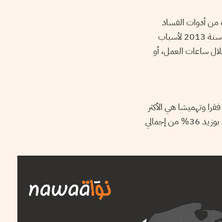
 تحوّلت إلى واحدة من أدوات الفساد
والمحسوبيّة والتلاعب بالمال العموميّ. حيث تمّ إيقاف منحة الحضائر عن أكثر من 9500 عامل سنة 2013 لأسباب
لال ساعات العمل، أو
 فقرا وتهميشا هي الأكثر
اعتمادا على آلية العمل في الحضائر. حيث تبلغ نسبة عمال الحضائر في ولايتي القصرين وسيدي بوزيد 36% من إجمالي