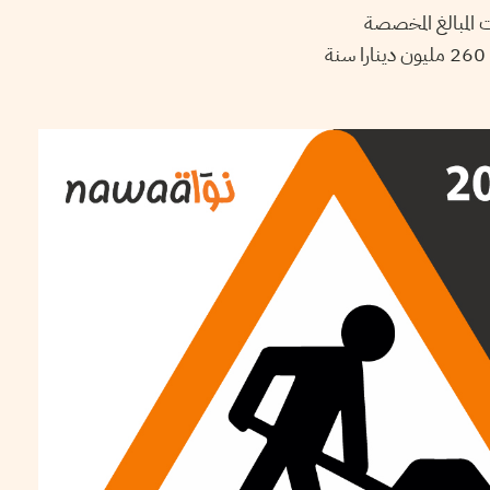
. وبالتوازي مع ذلك تطورت المبالغ المخصصة
للمنح المسندة لعمال الحضائر بنفس النسق لترتفع من 82 مليون دينارا سنة 2010 إلى ّ حوالي 260 مليون دينارا سنة