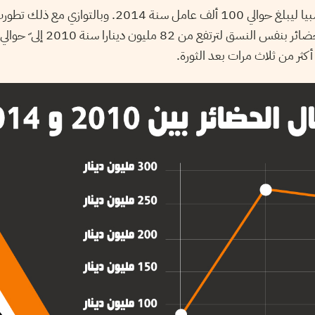
تقلص العدد إثر ذلك نسبيا ليبلغ حوالي 100 ألف عامل سنة 2014