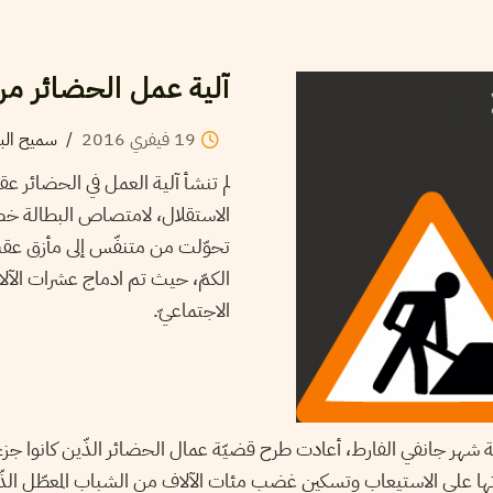
آلية عمل الحضائر من
19
فيفري
2016
/
سميح البا
لم تنشأ آلية العمل في الحضائر عق
الاستقلال، لامتصاص البطالة خصوصا
الكمّ، حيث تم ادماج عشرات الآل
الاجتماعيّ.
ة شهر جانفي الفارط، أعادت طرح قضيّة عمال الحضائر الذّين كانوا جز
ها على الاستيعاب وتسكين غضب مئات الآلاف من الشباب المعطّل الذ