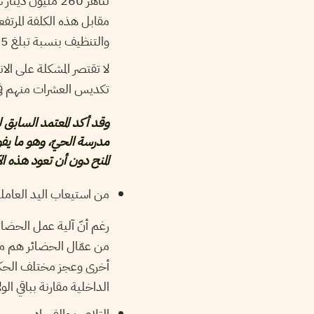
مقابل هذه الكلفة المرتفع
والتنظيف بنسبة تبلغ 65%، حيث تقتصر الأعمال المنجزة على صيانة حدائق المؤسّسات العموميّة وحراستها.
لا تقتصر المشكلة على ال
تكديس العشرات منهم في 
مدرسة الحيّ، وهو ما يفو
المنح دون أن تعود هذه الآ
من استيعاب اليد العامل
من عمّال الحضائر هم من
أخرى وعجز مختلف الحكو
الداخلية مقارنة بباقي الولايات لتبلغ في
التلاعب والفساد