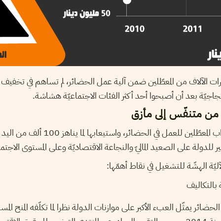
 الآلاف من المعطّلين ضمن آلية عمل الحضائر، لم تساهم في تخفيف ال
اجيّة بعد أن أصبحوا أحد أكثر الفئات الاجتماعيّة هشاشة.
من متنفّس إلى مأزق
رغم تصاعد تكاليف انتداب المعطّلين للعمل في الح
بير للدولة على الصعيد الماليّ والنجاعة الاقتصاديّة وعلى المستوى الاجتم
ّة الهشّة للتشغيل في نقاط أهمّها:
 بالتكاليف
لحضائر يمثّل العبء الأكبر على موازنات الدولة نظرا لما تكلّفه المنح المس