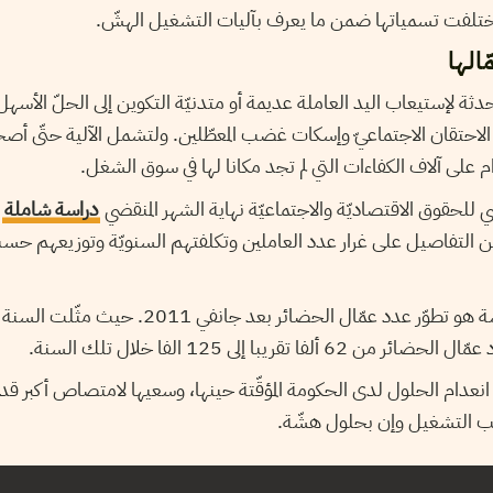
ي اختلفت تسمياتها ضمن ما يعرف بآليات التشغيل الهشّ.
الها
دثة لإستيعاب اليد العاملة عديمة أو متدنيّة التكوين إلى الحلّ الأسهل
لاحتقان الاجتماعيّ وإسكات غضب المعطّلين. ولتشمل الآلية حتّى أصحا
م على آلاف الكفاءات التي لم تجد مكانا لها في سوق الشغل.
 للحقوق الاقتصاديّة والاجتماعيّة نهاية الشهر المنقضي
دراسة شاملة
ح
ن التفاصيل على غرار عدد العاملين وتكلفتهم السنويّة وتوزيعهم حس
أبرز ما جاء في هذه الدراسة هو تطوّر عدد عمّال الحضائ
فا تقريبا إلى 125 الفا خلال تلك السنة.
نعدام الحلول لدى الحكومة المؤقّتة حينها، وسعيها لامتصاص أكبر قدر
لب التشغيل وإن بحلول هشّة.