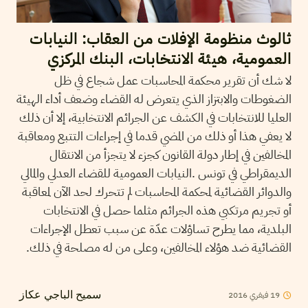
ثالوث منظومة الإفلات من العقاب: النيابات
العمومية، هيئة الانتخابات، البنك المركزي
لا شك أن تقرير محكمة المحاسبات عمل شجاع في ظل
الضغوطات والابتزاز الذي يتعرض له القضاء وضعف أداء الهيئة
العليا للانتخابات في الكشف عن الجرائم الانتخابية، إلا أن ذلك
لا يعفي هذا أو ذلك من المضي قدما في إجراءات التتبع ومعاقبة
المخالفين في إطار دولة القانون كجزء لا يتجزأ من الانتقال
الديمقراطي في تونس .النيابات العمومية للقضاء العدلي والمالي
والدوائر القضائية لمحكمة المحاسبات لم تتحرك لحد الآن لمعاقبة
أو تجريم مرتكبي هذه الجرائم مثلما حصل في الانتخابات
البلدية، مما يطرح تساؤلات عدّة عن سبب تعطل الإجراءات
القضائية ضد هؤلاء المخالفين، وعلى من له مصلحة في ذلك.
2016
فيفري
19
سميح الباجي عكاز