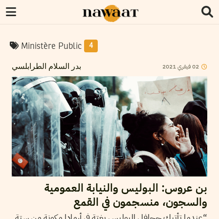
Ministère Public
4
2021
فيفري
02
بدر السلام الطرابلسي
بن عروس: البوليس والنيابة العمومية
والسجون، منسجمون في القمع
“عندما تأتيك جحافل البوليس بغتة في أرمادا مكونة من ستة