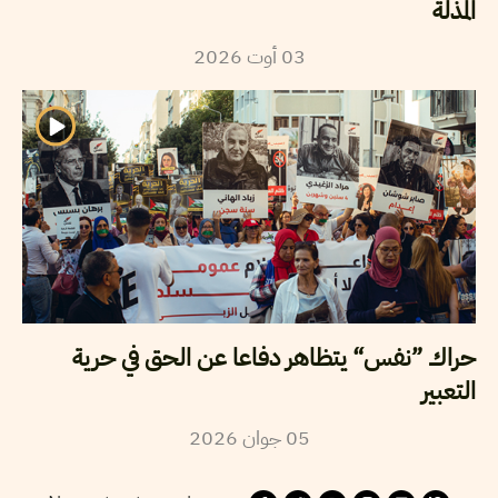
المذلة
2026
أوت
03
حراك ”نفس“ يتظاهر دفاعا عن الحق في حرية
التعبير
2026
جوان
05