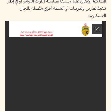
فيما يتمّ الإتّفاق عليه مسبقا بمناسبة زيارات البواخر أو في إطار
تنفيذ تمارين وتدريبات أو أنشطة أخرى متّصلة بالمجال
العسكري.»