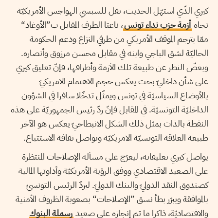
كيري الذّي استهّل الحديث، نقل للسبسي الهواجس الأمريكيّة
تجاه
أزمة حزب نداء تونس
، ناعتا الطرف المقابل ب”الأوغاد“
ممّا يترجم الموقف الأمريكي من طرفي النزاع ودعم الحكومة
الحاليّة لشق الباجي وابنه في مقابل محسن مرزوق وأنصاره.
وبغضّ النظر عن طبيعة تلك الأزمة وأطرافها، فإنّ تعليق كيري
على شأن داخليّ بحت يعكس حجم الاهتمام الامريكيّ
بالأوضاع السياسيّة في تونس ويمثّل تدخّلا سافرا في الشؤون
الداخليّة التونسيّة. في المقابل فإنّ ردّ رئيس الجمهوريّة على هذه
النقطة بالذات بمثل ذلك الشكل الانبطاحيّ يعكس هو الآخر
طبيعة العلاقة التونسيّة الامريكيّة وتواصل ثقافة الاستتباع.
يواصل كيري تعليقاته، ليعرّج على مسألة الإصلاحات المنتظرة
على الصعيد الاقتصادي ووفق الرؤية الأمريكيّة وأداوتها المالية
كصندوق النقد الدوليّ والبنك الدوليّ. ليردّ الرئيس التونسيّ
بالموافقة ويبرّر بطأ نسق ”الإصلاحات“ بصعوبة الظروف الأمنية
والاقتصاديّة، ذاكرا ما تم إنجازه على صعيد
رسملة البنوك