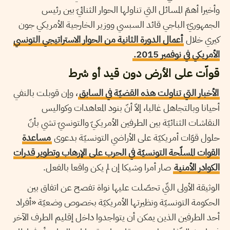
وأخيرا أهمّ المسائل التي تناولها
الحوار الثنائيّ بين رئيس
الجمهوريّ الباجي قائد السبسي ووزير الخارجية الأمريكي جون
كيري
خلال
أعمال الدورة الثانية من الحوار الاستراتيجي التونسي
الأمريكي في نوفمبر 2015.
قواّت على الأرض دون قيد أو شرط
الأخبار التي تناولت هذه القضيّة في السابق
، وإن قوبلت بالنفي
أحيانا وبالتجاهل غالبا، إلاّ أنّ بنود المعاهدات وكواليس
النقاشات الثنائيّة بين الطرفين الأمريكيّ والتونسيّ تشي بأنّ
حلول قوّات أمريكيّة على الأراضي التونسيّة بدعوى
مساعدة
القوات المسلّحة التونسيّة في الحرب على الإرهاب وتطوير قدرات
الكوادر الأمنية
صار أمرا وشيكا إن لم يكن واقعا بالفعل.
الوثيقة الأولى التّي تحصّلت عليها نواة تفصح عن اتفاق بين
الحكومة التونسيّة ونظيرتها الأمريكيّة بخصوص وضعيّة «أفراد
أحد الطرفين الذين يمكن أن يتواجدوا داخل إقليم الطرف الآخر