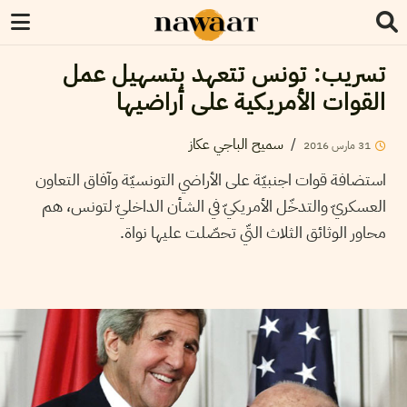
تسريب: تونس تتعهد بتسهيل عمل
القوات الأمريكية على أراضيها
/
سميح الباجي عكاز
31
مارس
2016
استضافة قوات اجنبيّة على الأراضي التونسيّة وآفاق التعاون
العسكريّ والتدخّل الأمريكيّ في الشأن الداخليّ لتونس، هم
محاور الوثائق الثلاث التّي تحصّلت عليها نواة.