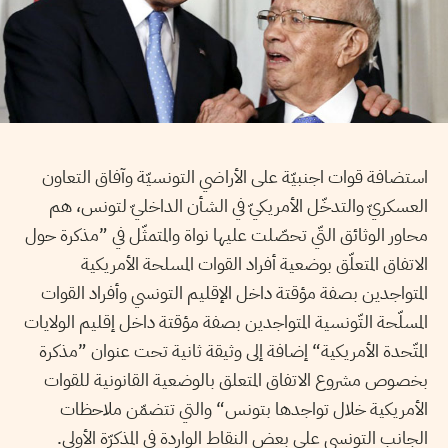
استضافة قوات اجنبيّة على الأراضي التونسيّة وآفاق التعاون
العسكريّ والتدخّل الأمريكيّ في الشأن الداخليّ لتونس، هم
محاور الوثائق التّي تحصّلت عليها نواة والمتمثّل في ”
مذكرة حول
الاتفاق المتعلّق بوضعية أفراد القوات المسلحة الأمريكية
المتواجدين بصفة مؤقتة داخل الإقليم التونسي وأفراد القوات
المسلّحة التّونسية المتواجدين بصفة مؤقتة داخل إقليم الولايات
المتّحدة الأمريكية
“ إضافة إلى وثيقة ثانية تحت عنوان ”
مذكرة
بخصوص مشروع الاتفاق المتعلق بالوضعية القانونية للقوات
الأمريكية خلال تواجدها بتونس
“ والتي تتضمّن ملاحظات
الجانب التونسي على بعض النقاط الواردة في المذكرّة الأولى.