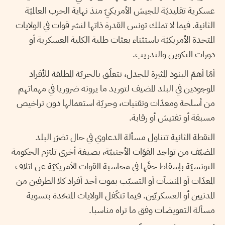
عسكرية تقليديّة للجيش الأمريكيّ منذ نهاية الحرب العالميّة
الثانية. فيما لا تملك تونس القدرة ذاتها لنشر قوات في الولايات
المتحدة الأمريكيّة باستثناء بعثات طلبة الكلية العسكرية أو
دورات التكوين والتدريب.
أمّا أهمّ البنود المثيرة للجدل، تتعلّق بالحريّة المطلقة للأفراد
الموجودين في البلد المضيف لتوريد ما يرونه ضروريا في مهماتهم
من أسلحة ومعدّات وتقنيات، وحريّة استعمالها دون تراخيص
مسبقة أو تفتيش أو رقابة.
النقطة الثانية تتناول مسألة الدعاوي في حال تضرّر البلد
المضيّف من تواجد القوّات الأجنبيّة، بصيغة أخرى تلتزم الحكومة
التونسيّة بإسقاط حقّها في محاسبة القوات الأمريكيّة عن اتلاف
المعدّات أو المنشآت أو التسبّب بموت أحد أفراد كلا الطرفين من
المدنيين أو العسكريّين. فيما تتكّفل الولايات المتحّدة بتسوية
مسألة التعويضات وفق ما تراه مناسبا.