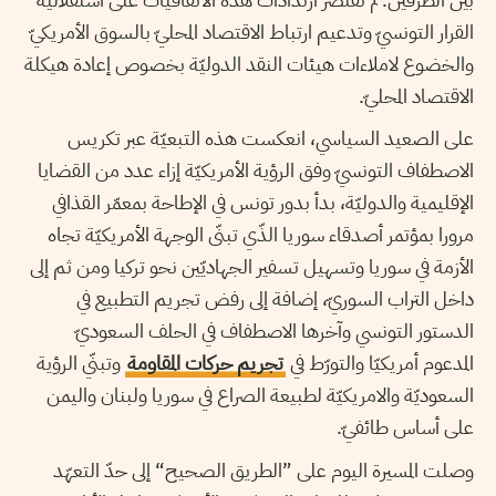
القرار التونسيّ وتدعيم ارتباط الاقتصاد المحليّ بالسوق الأمريكيّ
والخضوع لاملاءات هيئات النقد الدوليّة بخصوص إعادة هيكلة
الاقتصاد المحليّ.
على الصعيد السياسي، انعكست هذه التبعيّة عبر تكريس
الاصطفاف التونسيّ وفق الرؤية الأمريكيّة إزاء عدد من القضايا
الإقليمية والدوليّة، بدأ بدور تونس في الإطاحة بمعمّر القذافي
مرورا بمؤتمر أصدقاء سوريا الذّي تبنّى الوجهة الأمريكيّة تجاه
الأزمة في سوريا وتسهيل تسفير الجهاديّين نحو تركيا ومن ثم إلى
داخل التراب السوريّ، إضافة إلى رفض تجريم التطبيع في
الدستور التونسي وآخرها الاصطفاف في الحلف السعوديّ
المدعوم أمريكيّا والتورّط في
تجريم حركات المقاومة
وتبنّي الرؤية
السعوديّة والامريكيّة لطبيعة الصراع في سوريا ولبنان واليمن
على أساس طائفيّ.
وصلت المسيرة اليوم على ”الطريق الصحيح“ إلى حدّ التعهّد