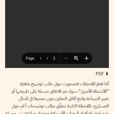
⬇︎ PDF
أمّا اهمّ الملاحظات فتمحورت حول طلب توضيح ماهيّة
”الأنشطة الأخرى“، سواء عبر الاتفاق مسبقا على طبيعتها أو
تغيير الصياغة وفتح آفاق التعاون دون حصرها في المجال
العسكريّ. الملاحظة الثانية تتعلّق بطلب توضيحات أكبر حول
عدم اخضاع أفراد البعثات الأمريكيّة ومعداتهم للتفتيش وحريّة