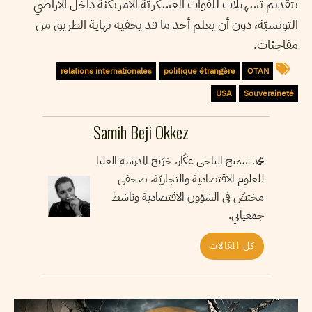
بتقديم تسهيلات للقوات العسكريّة الأمريكيّة داخل الأراضي
التونسيّة، دون أن يعلم أحد ما قد يخفيه نهاية الطريق من
مفاجئات.
relations internationales
politique étrangère
OTAN
USA
Souveraineté
Samih Beji Okkez
محمد سميح الباجي عكّاز، خرّيج المدرسة العليا
للعلوم الاقتصادية والتجاريّة، صحفي
مختصّ في الشؤون الاقتصادية وناشط
جمعياتي.
كل المقالات