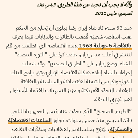
وأنّه لا يجب أن نحيد عن هذا الطريق.
الباجي قائد
السبسي، مارس 2011
منذ 53 سنة، كاد شاه إيران رضا بهلوي أن يُخلع من الحكم
عقب انتفاضة شعبيّة قُمعت بالطائرات والدبّابات فيما يعرف
بانتفاضة 5 جويلية 1963
.هذه الانتفاضة التي انطلقت من قمّ
لتنتشر في أغلب مدن إيران، جاءت كردّ على ”الثورة البيضاء“
للشاه لوضع إيران على ”الطريق الصحيح“. وقد شملت
إجراءات الشاه إعادة هيكلة الاقتصاد الإيرانيّ وفق برامج البنك
الدوليّ وتكريس التبعيّة الاقتصاديّة والسياسيّة والثقافيّة
للولايات المتحدّة الأمريكيّة وتعزيز التسهيلات المقدّمة للأسطول
الامريكيّ في المنطقة.
”الطريق الصحيح“ الذّي تحدّث عنه رئيس الجمهوريّة الباجي
قائد السبسي منذ خمس سنوات، تجاوز
المساعدات الاقتصاديّة
والعسكريّة
، ليُتوّج بسلسلة من الاتفاقيات ومذكّرات التفاهم
بين الطرفين. لم تقتصر ارتدادات هذه الاتفاقيات على استقلاليّة