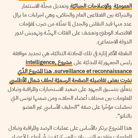
العموميّة
والإصلاحات الجبائيّة
وتعديل مجلّة الاستثمار
والشراكة بين القطاعين العام والخاصّ، وهي اجراءات ما يزال
عدد منها قيد النقاش والجدل لما تمثّله من ضرب لمقوّمات
الاقتصاد الوطنيّ وتعسّف على الفئات الهشّة وتهميش لدور
الدولة الاجتماعيّ.
النقطة الأكثر إثارة في تلك المحادثة الثنائيّة، هي تجديد موافقة
رئيس الجمهوريّة المبدئيّة على
مشروع intelligence,
surveillance et reconnaissance. هذا المشروع الذّي
نشرت بعض تفاصيله الصفحة الرسميّة لحلف شمال الأطلسي
يتعلّق بتنسيق الجهود على صعيد الاستخبارات والمراقبة وتبادل
المعلومات بين مختلف أعضاء الحلف، ومن ضمنها تونس التي
تحصّلت مؤخّرا على صفة ”الحليف الأساسي غير العضو
بالناتو“.
هذا المشروع يرتكز بالأساس على عمليات الرصد والمراقبة وتبادل
المعلومات وتقديم التسهيلات العسكريّة بشتّى أنواعها لأعضاء