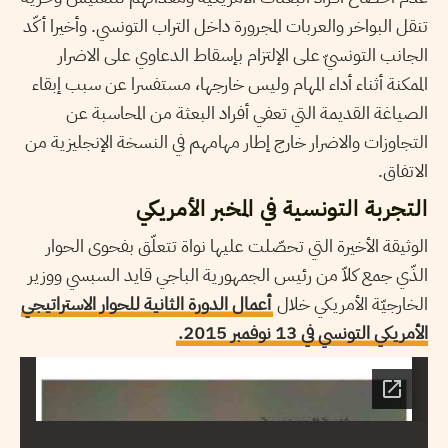
تنقل البواخر والعربات المجرورة داخل التراب التونسي. وأخيرا أكّد
الجانب التونسيّ على الإلتزام بإسقاط الدعاوي على الاضرار
الممكنة أثناء أداء المهام وليس خارجها، مستفسرا عن سبب إبقاء
الصياغة القديمة التي تعفي أفراد البعثة من المحاسبة عن
التجاوزات والاضرار خارج إطار مهامهم في النسخة الإنجليزية من
الاتفاق.
التجربة التونسية في المخبر الأمريكي
الوثيقة الأخيرة التي تحصّلت عليها نواة تتعلّق بفحوى الحوار
الذّي جمع كلاّ من رئيس الجمهورية الباجي قايد السبسي ووزير
الخارجيّة الأمريكي خلال
أعمال الدورة الثانية للحوار الاستراتيجي
الأمريكي التونسي في 13 نوفمبر 2015.