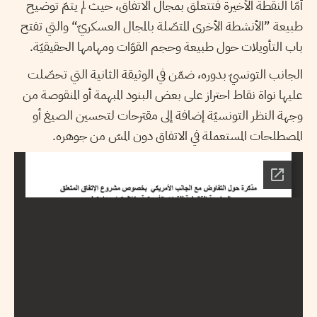
أمّا النقطة الأخيرة فتتعلّق بمجال الاتفاق، حيث لم يتمّ توضيح
طبيعة ”الأنشطة الأخرى المتصّلة بالمجال العسكريّ“ والتي تفتح
باب التأويلات حول طبيعة وحجم القوّات ومهامها الحقيقيّة.
الجانب التونسيّ بدوره، ضمّن في الوثيقة الثانية التي تحصّلت
عليها نواة نقاط احتراز على بعض البنود المبهمة أو المنقوصة من
وجهة النظر التونسيّة إضافة إلى مقترحات لتحسين الصيغ أو
المصطلحات المستعملة في الاتفاق دون المسّ من جوهره.