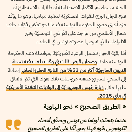
الحلف، سواء عبر الأقمار الاصطناعيّة أو طائرات الاستطلاع أو
فتح المجال البريّ للقوات العسكريّة لتنفيذ مهامها. وهو ما يؤكّد
مرّة أخرى مضيّ الحكومة التونسيّة قدما نحو تمكين قوّات حلف
شمال الأطلسي من تواجد على الأراضي التونسيّة وفق
الالتزامات التّي تفرضها عضويّة تونس في الحلف.
أمّا بقيّة الحوار فشمل الوعود الأمريكيّة بمواصلة دعم الحكومة
التونسيّة ماديّا
وضمان قرض ثالث في وقت بلغت فيه نسبة
الديون الخارجيّة أكثر من 53% من الناتج المحليّ الخام.
إضافة
إلى السعي لتسريع صفقة مروحيات بلاك هوك التي تمّ الاتفاق
عليها خلال
زيارة رئيس الجمهوريّة إلى الولايات المتحّدة الأمريكيّة
في ماي 2015.
« الطريق الصحيح » نحو الهاوية
عندما يتحدّث أوباما عن تونس ويصفّق أعضاء
الكونجرس بقوة فهذا يعني أنّنا على الطريق الصحيح