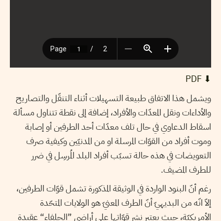
⬇︎ PDF
ويشمل هذا الاتفاق طبيعة التسهيلات أثناء التنقّل والتصاريح
والأداءات ونقل المعدّات والأفراد، إضافة إلى نقطة تتناول مسألة
اسقاط الدعاوي في حال تلف معدّات أحد الطرفين أو إصابة
وموت أفراد من القوّات المرسلة او من المدنيّين وكيفية صرف
التعويضات في هذه حالة تسبّب أفراد البلد المُرسِل في ضرر
للطرف المضيف.
رغم أنّ البنود الواردة في الوثيقة المذكورة تشمل قوّات الطرفين،
إلاّ انّه من البديهيّ أنّ الطرف المعنيّ هو الولايات المتحّدة
الأمريكيّة، حيث يعتبر نشر قوّاتها على أراضي ”الحلفاء“ عقيدة