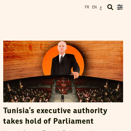
ع
FR
EN
NAJLA BEN SALAH
03
March
2025
Tunisia’s executive authority
takes hold of Parliament