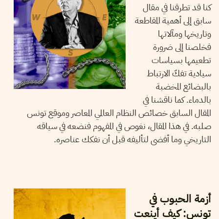
كنا قد تطرقنا في مقال
سابق إلى أهمية المقاطعة
وتاريخها ومآلاتها
فخلصنا إلى ضرورة
تطعيمها بسياسات
سيادية تفكّ الارتباط
بالبضائع المخضبة
بالدماء. كما ناقشنا في
المقال السابق خصائص النظام العالمي المعاصر وموقع تونس
صلبه. في هذا المقال، نغوص في المفهوم فنضعه في سياقه
التاريخي وما أفضى لتأليفه قبل أن نفكك عناصره.
10
أوت
2023
محمد رامي عبد المولى
أزمة الحبوب في
تونس: كيف أينعت