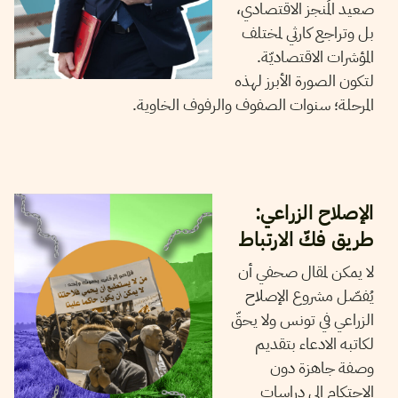
صعيد المُنجز الاقتصادي،
بل وتراجع كارثي لمختلف
المؤشرات الاقتصاديّة.
لتكون الصورة الأبرز لهذه
المرحلة؛ سنوات الصفوف والرفوف الخاوية.
26
ديسمبر
2023
هيثم قاسمي
الإصلاح الزراعي:
طريق فكّ الارتباط
لا يمكن لمقال صحفي أن
يُفصّل مشروع الإصلاح
الزراعي في تونس ولا يحقّ
لكاتبه الادعاء بتقديم
وصفة جاهزة دون
الاحتكام إلى دراسات