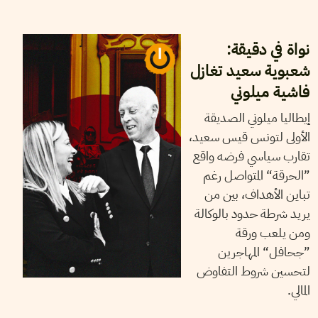
07
جوان
2023
أيمن الرزقي
نواة في دقيقة:
شعبوية سعيد تغازل
فاشية ميلوني
إيطاليا ميلوني الصديقة
الأولى لتونس قيس سعيد،
تقارب سياسي فرضه واقع
”الحرقة“ المتواصل رغم
تباين الأهداف، بين من
يريد شرطة حدود بالوكالة
ومن يلعب ورقة
”جحافل“ المهاجرين
لتحسين شروط التفاوض
المالي.