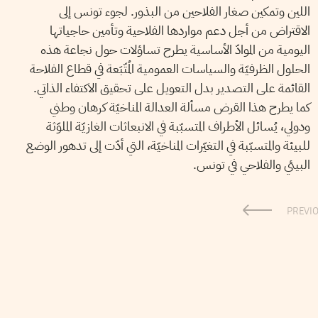
اللين وتمكين صغار الفلاحين من البذور. لجوء تونس إلى
الاقتراض من أجل دعم مواردها الفلاحية وتأمين حاجياتها
اليومية من الموادّ الأساسية يطرح تساؤلات حول نجاعة هذه
الحلول الظرفيّة والسياسات العمومية المُتّبَعة في قطاع الفلاحة
القائمة على التصدير بدل التعويل على تحقيق الاكتفاء الذاتي.
كما يطرح هذا القرض مسألة العدالة المناخيّة كرهان وطني
ودولي، يُسائل الأطراف المتسبّبة في الانبعاثات الغازيّة الملوّثة
للبيئة والمتسبّبة في التغيّرات المناخيّة، التي أدّت إلى تدهور الوضع
البيئي والفلاحي في تونس.
PREVI