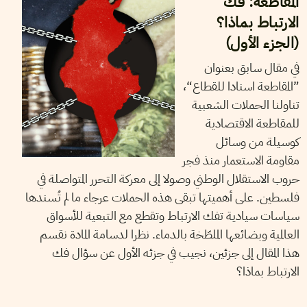
المقاطعة: فك
الارتباط بماذا؟
(الجزء الأول)
في مقال سابق بعنوان
”المقاطعة اسنادا للقطاع“،
تناولنا الحملات الشعبية
للمقاطعة الاقتصادية
كوسيلة من وسائل
مقاومة الاستعمار منذ فجر
حروب الاستقلال الوطني وصولا إلى معركة التحرر المتواصلة في
فلسطين. على أهميتها تبقى هذه الحملات عرجاء ما لم تُسندها
سياسات سيادية تفك الارتباط وتقطع مع التبعية للأسواق
العالمية وبضائعها الملطّخة بالدماء. نظرا لدسامة المادة نقسم
هذا المقال إلى جزئين، نجيب في جزئه الأول عن سؤال فك
الارتباط بماذا؟