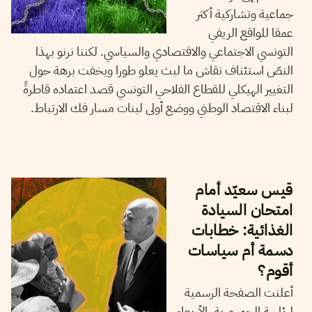
جماعية وتشاركية أكثر
عمقا للواقع الريفي
التونسي الاجتماعي والاقتصادي والسياسي. لكننا نرنو بهذا
النصّ استئناف نقاش ما لبث يعلو طورا ويخفت برهة حول
التغيير الهيكلي للقطاع الفلاحي التونسي قصد اعتماده قاطرةً
لبناء الاقتصاد الوطني ووضع أولى لبنات مسار فك الارتباط.
24
أكتوبر
2023
هيثم قاسمي
قيس سعيّد أمام
امتحان السيادة
الغذائية: خطابات
دسمة أم سياسات
أقوم؟
أعلنت الصفحة الرسمية
لرئاسة الجمهورية، الأربعاء