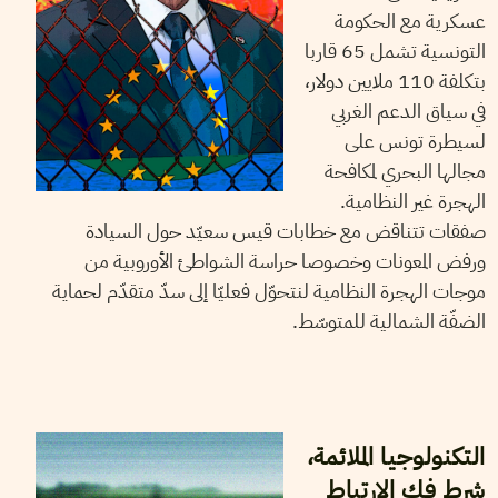
عسكرية مع الحكومة
التونسية تشمل 65 قاربا
بتكلفة 110 ملايين دولار،
في سياق الدعم الغربي
لسيطرة تونس على
مجالها البحري لمكافحة
الهجرة غير النظامية.
صفقات تتناقض مع خطابات قيس سعيّد حول السيادة
ورفض المعونات وخصوصا حراسة الشواطئ الأوروبية من
موجات الهجرة النظامية لنتحوّل فعليّا إلى سدّ متقدّم لحماية
الضفّة الشمالية للمتوسّط.
09
جانفي
2024
هيثم قاسمي
التكنولوجيا الملائمة،
شرط فك الارتباط