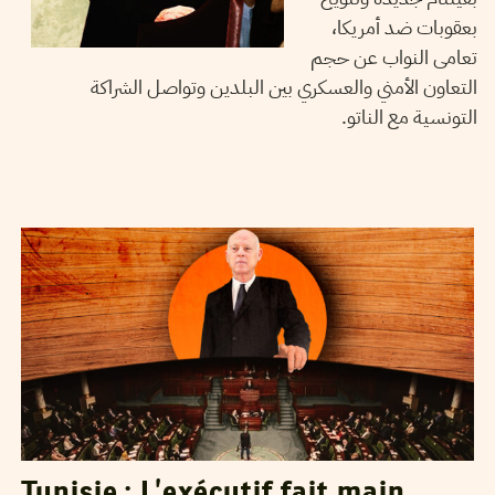
بعقوبات ضد أمريكا،
تعامى النواب عن حجم
التعاون الأمني والعسكري بين البلدين وتواصل الشراكة
التونسية مع الناتو.
NAJLA BEN SALAH
25
Feb
2025
Tunisie : L’exécutif fait main