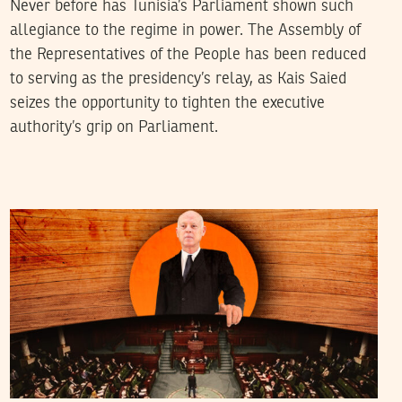
Never before has Tunisia’s Parliament shown such
allegiance to the regime in power. The Assembly of
the Representatives of the People has been reduced
to serving as the presidency’s relay, as Kais Saied
seizes the opportunity to tighten the executive
authority’s grip on Parliament.
20
فيفري
2025
نجلاء بن صالح