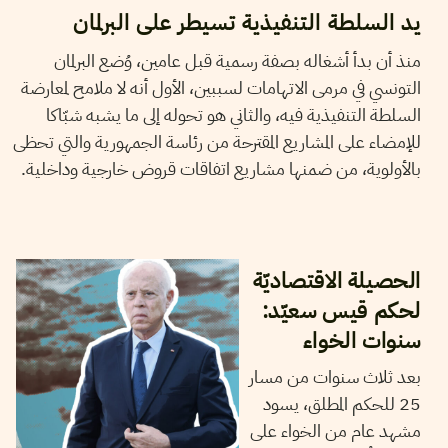
يد السلطة التنفيذية تسيطر على البرلمان
منذ أن بدأ أشغاله بصفة رسمية قبل عامين، وُضع البرلمان
التونسي في مرمى الاتهامات لسببين، الأول أنه لا ملامح لمعارضة
السلطة التنفيذية فيه، والثاني هو تحوله إلى ما يشبه شبّاكا
للإمضاء على المشاريع المقترحة من رئاسة الجمهورية والتي تحظى
بالأولوية، من ضمنها مشاريع اتفاقات قروض خارجية وداخلية.
25
جويلية
2024
سميح الباجي عكاز
الحصيلة الاقتصاديّة
لحكم قيس سعيّد:
سنوات الخواء
بعد ثلاث سنوات من مسار
25 للحكم المطلق، يسود
مشهد عام من الخواء على