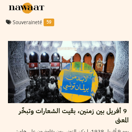
Souveraineté
59
09
أفريل
2026
سميح الباجي عكاز
9 أفريل بين زمنين، بقيت الشعارات وتبخّر
المعنى
يوم 9 أفريل 1938، لم يكن التونسيون يفاوضون على هامش