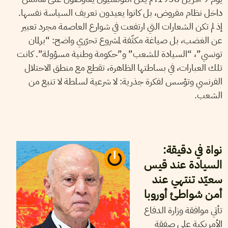
داخل نظام مفروض، بل كانوا يعيدون تعريف السياسة نفسها.
إذ لم تكن الشعارات التي ارتفعت في شوارع العاصمة مجرد تعبير
عن الغضب، بل صياغة مكثّفة لمشروع تحرّري واضح: “برلمان
تونسي”، “السيادة للشعب” و”حكومة وطنية مسؤولة”. كانت
تلك العبارات، في بساطتها الظاهرة، تقطع مع منطق الاحتلال
الفرنسي وتؤسس لفكرة جذرية: لا شرعية لسلطة لا تنبع من
الشعب.
29
أوت
2024
سميح الباجي عكاز
نواة في دقيقة:
السيادة عند قيس
سعيّد تنتهي عند
أمن شواطئ أوروبا
تأتي موافقة وزارة الدفاع
الأمريكية على صفقة