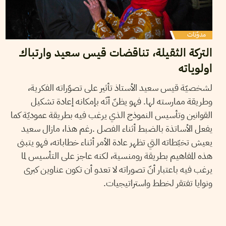
التركة الثقيلة، تناقضات قيس سعيد وارتباك
اولوياته
لشخصيّة قيس سعيد الأستاذ تأثير على تصوّراته الفكرية،
وطريقة ممارسته لها. فهو يظنّ أنّه بإمكانه إعادة تشكيل
القوانين وتأسيس النموذج الذي يرغب فيه بطريقة عموديّة كما
يفعل الأساتذة بالضبط أثناء الفصل .رغم هذا، مازال سعيد
يعيش تخبّطاته التي تظهر عادة الأمر أثناء خطاباته، فهو يتبنى
هذه المفاهيم بطريقة رومنسية، لكنه عاجز على التأسيس لما
يرغب فيه باعتبار أنّ تصوراته لا تعدو أن تكون عناوين كبرى
ونوايا تفتقر لخطط واستراتيجيات.