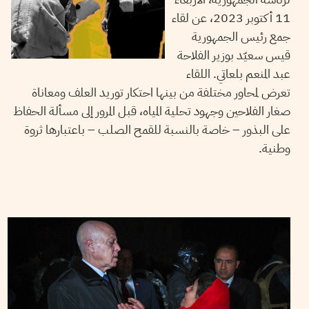
11 أكتوبر 2023، عن لقاء
جمع رئيس الجمهورية
قيس سعيّد بوزير الفلاحة
عبد المنعم بلعاتي. اللقاء
تعرض لمحاور مختلفة من بينها احتكار توريد العلف ومعاناة
صغار الفلاحين وجهود تحلية المياه، قبل المرور إلى مسألة الحفاظ
على البذور – خاصة بالنسبة للقمح الصلب – باعتبارها ثروة
وطنية.
12
ديسمبر
2022
KOUSSAY BEN FREDJ