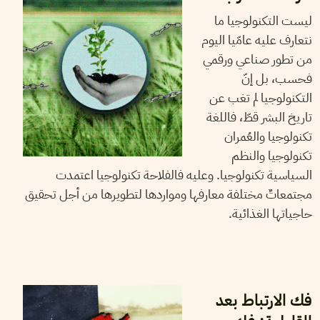
ليست التكنولوجيا ما
نتعارف عليه عامّيا اليوم
من تطور صناعي ورقمي
فحسب، بل إنّ
التكنولوجيا لم تغب عن
تاريخ البشر قطّ، فاللغة
تكنولوجيا والعُمران
تكنولوجيا والنظم
السياسية تكنولوجيا. وعليه فالفلاحة تكنولوجيا اعتمدت
مجتمعاتٌ مختلفة معارفها ومواردها لتطويرها من أجل تحقيق
حاجياتها الغذائية.
16
نوفمبر
2023
هيثم قاسمي
فك الارتباط بعد