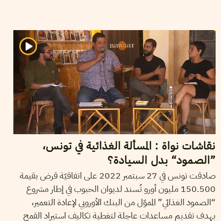
21
نوفمبر
2022
أيمن الرزقي
نقاشات نواة : المسألة الغذائية في تونس،
”الصمود“ بدل السيادة؟
صادقت تونس في 27 سبتمبر 2022 على اتفاقيّة قرض بقيمة
150.500 مليون أورو تُسند لديوان الحبوب في إطار مشروع
“الصمود الغذائي” المموّل من البنك الأوروبي لإعادة التعمير،
بهدف تقديم مساعدات عاجلة لتغطية تكاليف استيراد القمح