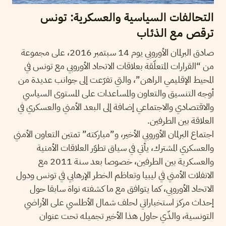
التحالفات السياسية والعسكرية: تونس
ترقص مع الذئاب
صادق البرلمان الأوروبي يوم 14 سبتمبر 2016، على مجموعة
من “القرارات المتعلّقة بعلاقات الاتحاد الأوروبي مع تونس في
المحيط الإقليمي الراهن”، والتي تفرّعت إلى جوانب عديدة من
أوجه التنسيق والتعاون والمساعدات على المستوى السياسي
والاقتصادي والاجتماعي إضافة إلى البعد الأمني والعسكري في
العلاقة بين الطرفين.
اجتماع البرلمان الأوروبي الأخير، و”مباركته” تمتين التعاون الأمني
والعسكري المشترك، يأتي في سياق تطوّر العلاقات الأمنية
والعسكرية بين الطرفين، خصوصا بعد سنة 2011 مع
الانفلات الأمني في ليبيا وتعاظم الخطر الإرهابي في تونس ودول
الاتحاد الأوروبي، كما يتوافق مع ما كشفته نواة سابقا حول
إحداث مركز استخباراتي لحلف شمال الأطلسي على الأراضي
التونسية، والذّي حاول هذا الأخير تجميله تحت عنوان