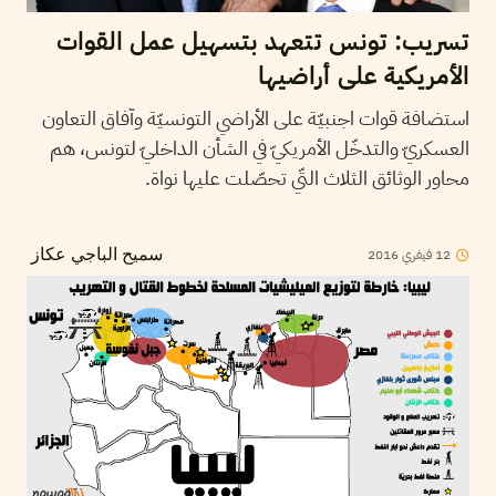
تسريب: تونس تتعهد بتسهيل عمل القوات
الأمريكية على أراضيها
استضافة قوات اجنبيّة على الأراضي التونسيّة وآفاق التعاون
العسكريّ والتدخّل الأمريكيّ في الشأن الداخليّ لتونس، هم
محاور الوثائق الثلاث التّي تحصّلت عليها نواة.
2016
فيفري
12
سميح الباجي عكاز