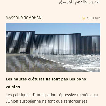
التدريب والدعم اللوجستي.
MASSOUD ROMDHANI
21
Jul
2016
Les hautes clôtures ne font pas les bons
voisins
Les politiques d’immigration répressive menées par
l’Union européenne ne font que renforcer les