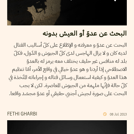
البحث عن عدوّ أو العيش بدونه
البحث عن عدوّ و معرفته و الإطّلاع على كلّ أساليب القتال
لديه كان و لا يزال الهاجس لدى كلّ الجيوش و الدّول، فكلّ
بلد له منافس غير حليف يختلف معه يرمز له بالعدوّ
الاصطلاحي إذا أردنا و هو عدوّ خيالي في واقع الأمر، أمّا تنظيم
هذا العدوّ و كيفية استعمال وسائل قتاله و إجراءاته المتّخذة في
كلّ حالة فإنّها ملهمة من الجيوش المعاصرة. لكن لا يجب
البحث على صورة لجيش أجنبي حقيقي أو عدوّ مجسّد واقعا.
FETHI GHARBI
08
Jul
2013