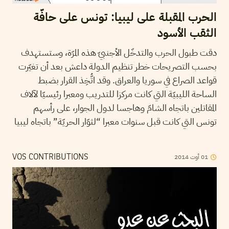
الحرب المقبلة على ليبيا: تونس على حافّة
الثقب الأسود
دقت طبول الحرب والتدخّل الأجنبيّ هذه المرّة، وستستهدف
بحسب التصريحات خطر تنظيم الدولة داعش بعد أن تغيّرت
قواعد الصراع في سوريا والعراق. وقد اتُّخِذ القرار بضبط
الساحة الليبيّة التي كانت مركزا للتدريب ومعبرا رئيسيّا لآلاف
المقاتلين باتجاه الشامّ وهاجسا لدول الجوار، على رأسهم
تونس التي كانت قبل سنوات معبرا “لثوّار الحريّة” باتجاه ليبيا
2014
أوت
01
VOS CONTRIBUTIONS