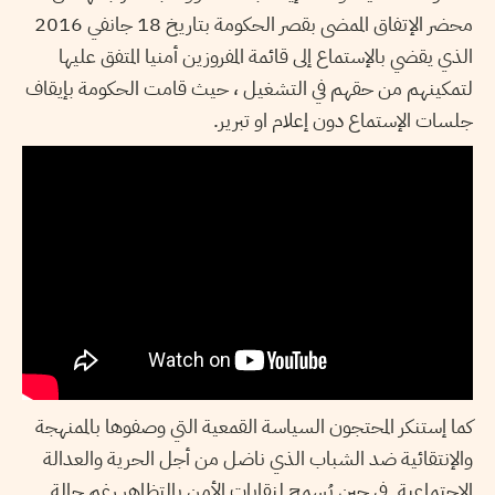
محضر الإتفاق الممضى بقصر الحكومة بتاريخ 18 جانفي 2016
الذي يقضي بالإستماع إلى قائمة المفروزين أمنيا المتفق عليها
لتمكينهم من حقهم في التشغيل ، حيث قامت الحكومة بإيقاف
جلسات الإستماع دون إعلام او تبرير.
كما إستنكر المحتجون السياسة القمعية التي وصفوها بالممنهجة
والإنتقائية ضد الشباب الذي ناضل من أجل الحرية والعدالة
الإجتماعية. في حين يُسمح لنقابات الأمن بالتظاهر رغم حالة