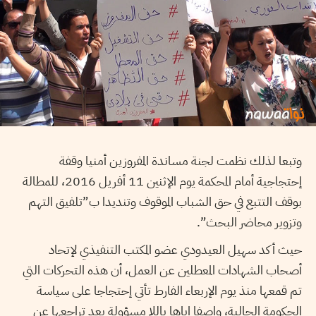
وتبعا لذلك نظمت لجنة مساندة المفروزين أمنيا وقفة
إحتجاجية أمام المحكمة يوم الإثنين 11 أفريل 2016، للمطالة
بوقف التتبع في حق الشباب الموقوف وتنديدا ب”تلفيق التهم
وتزوير محاضر البحث”.
حيث أكد سهيل العيدودي عضو المكتب التنفيذي لإتحاد
أصحاب الشهادات المعطلين عن العمل، أن هذه التحركات التي
تم قمعها منذ يوم الإربعاء الفارط تأتي إحتجاجا على سياسة
الحكومة الحالية، واصفا إياها باللا مسؤولة بعد تراجعها عن