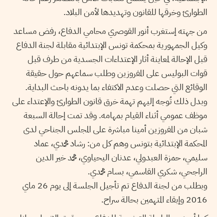
الطوارئ وخرقها للقانون وتهديدها لأمن البلاد.
من جهته إستغرب أنور القوصري محامي الدفاع، رفض مساعد
وكيل الجمهورية بمحكمة تونس الإبتدائية مقابلة لجنة الدفاع
قبل الإحالة لمعاينة أثار الإعتداءات الجسدية من طرف قبل
قوات البوليس على المفروزين وطلب سماعهم حول حقيقة
الوقائع التي حصلت وعدم الاكتفاء بما يدونه باحث البداية.
وبدل ذلك تُوجه إليهم تهمة خرق قانون الطوارئ والإعتداء على
موظف عمومي أثناء القيام بمهامه. وقد تمت إحالة السبعة
شبان من المفروزين أمينا مباشرة على المجلس الجناحي لدى
المحكمة الإبتدائية بتونس وهم كل من: رشاد محمدي، عماد
سليمي، حمزة العبدولي، عدنان اليحياوي، محمد خير الدين
الراجحي، شكري القاسمي، بسام محمدي.
وبطلب من لجنة الدفاع تم تأجيل الجلسة إلى يوم 26 ماي
2016 وإبقاء المتهمين بحالة سراح.