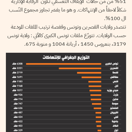
51% من من حالات الإيقاف التعسفي تكون الرقابة الإدارية
شكلاً لاحقاً من الإنتهاكات. و هو ما يفسّر تجاوز مجموع النّسب
ال 100%.
تتصدر ولايات القصرين وتونس وقفصة ترتيب الملفات المودعة
حسب الولايات. تتوزّع ملفات تونس الكبرى كالأتي : ولاية تونس
3179، بنعروس 1450 ، أريانة 1004 و منوبة 675.