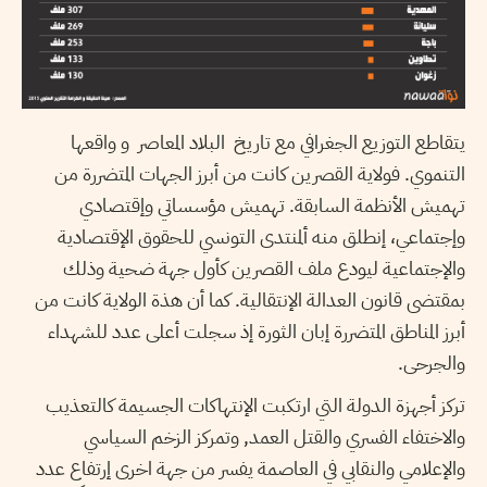
يتقاطع التوزيع الجغرافي مع تاريخ البلاد المعاصر و واقعها
التنموي. فولاية القصرين كانت من أبرز الجهات المتضررة من
تهميش الأنظمة السابقة. تهميش مؤسساتي وإقتصادي
وإجتماعي، إنطلق منه ألمنتدى التونسي للحقوق الإقتصادية
والإجتماعية ليودع ملف القصرين كأول جهة ضحية وذلك
بمقتضى قانون العدالة الإنتقالية. كما أن هذة الولاية كانت من
أبرز المناطق المتضررة إبان الثورة إذ سجلت أعلى عدد للشهداء
والجرحى.
تركز أجهزة الدولة التي ارتكبت الإنتهاكات الجسيمة كالتعذيب
والاختفاء الفسري والقتل العمد, وتمركز الزخم السياسي
والإعلامي والنقابي في العاصمة يفسر من جهة اخرى إرتفاع عدد