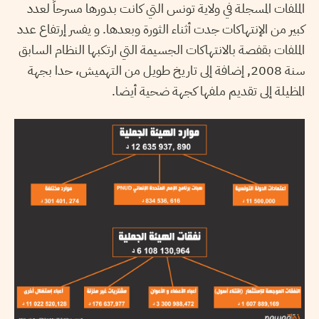
الملفات المسجلة في ولاية تونس التي كانت بدورها مسرحاً لعدد
كبير من الإنتهاكات جدت أثناء الثورة وبعدها. و يفسر إرتفاع عدد
الملفات بقفصة بالانتهاكات الجسيمة التي ارتكبها النظام السابق
سنة 2008, إضافة إلى تاريخ طويل من التهميش، حدا بجهة
المظيلة إلى تقديم ملفها كجهة ضحية أيضا.