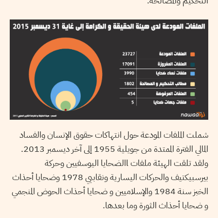
التحكيم والمصالحة.
شملت الملفات المودعة حول انتهاكات حقوق الإنسان والفساد
المالي الفترة الممتدة من جويلية 1955 إلى آخر ديسمبر 2013.
ولقد تلقت الهيئة ملفات lالضحايا اليوسفيين وحركة
بيرسبيكتيف والحركات اليسارية ونقابيي 1978 وضحايا أحذاث
الخبز سنة 1984 والإسلاميين و ضحايا أحذاث الحوض المنجمي
و ضحايا أحذاث الثورة وما بعدها.