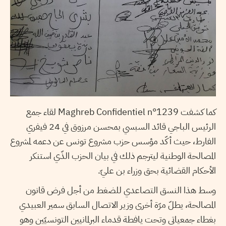
لقاء جمع
Maghreb Confidentiel n°1239
كما كشفت
الرئيس الباجي قائد السبسي بمحسن مرزوق في 24 فيفري
الفارط، حيث أكّد مؤسس حزب مشروع تونس عن دعمه لمشروع
المصالحة الوطنية ليترجم ذلك في بيان الحزب الذّي استنكر
الأحكام القضائية بحق وزراء بن عليّ.
وسط هذا النسق التصاعدي للضغط من أجل فرض قانون
المصالحة، يطلّ مرّة أخرى وزير الاتصال السابق سمير العبيدي
بغطاء جمعياتي وتحت يافطة قدماء البرلمانيين التونسيّين وهو