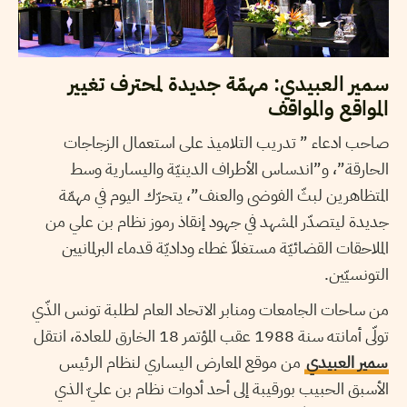
سمير العبيدي: مهمّة جديدة لمحترف تغيير
المواقع والمواقف
صاحب ادعاء ” تدريب التلاميذ على استعمال الزجاجات
الحارقة”، و”اندساس الأطراف الدينيّة واليسارية وسط
المتظاهرين لبثّ الفوضى والعنف”، يتحرّك اليوم في مهمّة
جديدة ليتصدّر المشهد في جهود إنقاذ رموز نظام بن علي من
الملاحقات القضائيّة مستغلاّ غطاء وداديّة قدماء البرلمانيين
التونسيّين.
من ساحات الجامعات ومنابر الاتحاد العام لطلبة تونس الذّي
تولّى أمانته سنة 1988 عقب المؤتمر 18 الخارق للعادة، انتقل
سمير العبيدي
من موقع المعارض اليساري لنظام الرئيس
الأسبق الحبيب بورقيبة إلى أحد أدوات نظام بن عليّ الذي