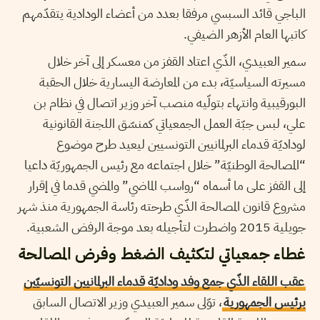
الباجي قائد السبسي مرفقا بعدد من أعضاء الودادية يتقدّمهم
كاتبها العام الأزهر الضيفي.
سمير العبيدي، الذّي اعتاد القفز من معسكر إلى آخر خلال
مسيرته السياسيّة، بدء من المعارضة اليسارية خلال الحقبة
البورقيبية وانتهاء بتولّيه منصب آخر وزير اتصال في نظام بن
علي، لبس جبّة العمل الجمعياتي كمنسّق اللجنة القانونية
لوداديّة قدماء البرلمانيين التونسيين ليعيد طرح موضوع
“المصالحة الوطنيّة” خلال اجتماعه مع رئيس الجمهوريّة داعيا
إلى القفز على ما أسماه “رواسب الماضي” والمضي قدما في إقرار
مشروع قانون المصالحة الذّي طرحته رئاسة الجمهورية منذ شهر
جويلية 2015 واضطرت لتأجيله بعد موجة الرفض الشعبية.
غطاء جمعياتي لتكثيف الضغط وفرض المصالحة
عقب اللقاء الذّي جمع وفد وداديّة قدماء البرلمانيين التونسيّين
برئيس الجمهورية
، توّلى سمير العبيدي وزير الاتصال السابق