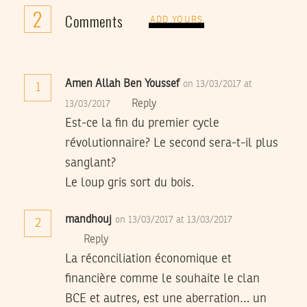
2
Comments
ADD YOURS
Amen Allah Ben Youssef
on 13/03/2017 at
1
Reply
13/03/2017
Est-ce la fin du premier cycle
révolutionnaire? Le second sera-t-il plus
sanglant?
Le loup gris sort du bois.
mandhouj
on 13/03/2017 at 13/03/2017
2
Reply
La réconciliation économique et
financière comme le souhaite le clan
BCE et autres, est une aberration… un