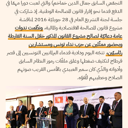
التجمّعي السابق جمال الدين خماخم) والتي لعبت دورا مهمّا في
الدفع قدما نحو إقرار قانون المصالحة الوطنية. إذ شاركت في
جلسة لجنة التشريع العام في 28 جويليّة 2016 لمناقشة
مشروع قانون المصالحة الاقتصادية والمالية،
ونظّمت ندوات
عامة دعائيّة لصالح مشروع القانون المذكور خلال السنة الفارطة
وبحضور ممثّلين عن حزب نداء تونس ومستشارين
رئاسيّين،
تتجّه اليوم ودادية قدماء البرلمانيين التونسيين إلى قصر
قرطاج لتكثيف ضغطها وغلق ملفّات رموز النظام السابق
وأدواته والذّي كان سمير العبيدي بالأمس القريب صوتهم
الصادح وخطيبهم المُفوّه.