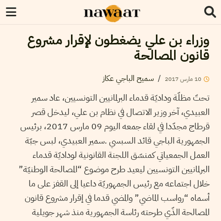
وزراء بن علي يضغطون لإقرار مشروع
قانون المصالحة
سميح الباجي عكاز
/
2017
مارس
10
تحتّ مظلّة وداديّة قدماء البرلمانيين التونسيين، عاد سمير
العبيدي، آخر وزير الاتصال في نظام بن علي، ليدخل قصر
قرطاج مجدّدا في لقاء جمعه اليوم 09 مارس 2017، برئيس
الجمهورية الباجي قائد السبسي .سمير العبيدي، لبس جبّة
العمل الجمعياتي كمنسّق اللجنة القانونية لوداديّة قدماء
البرلمانيين التونسيين ليعيد طرح موضوع “المصالحة الوطنيّة”
خلال اجتماعه مع رئيس الجمهوريّة داعيا إلى القفز على ما
أسماه “رواسب الماضي” والمضي قدما في إقرار مشروع قانون
المصالحة الذّي طرحته رئاسة الجمهورية منذ شهر جويلية