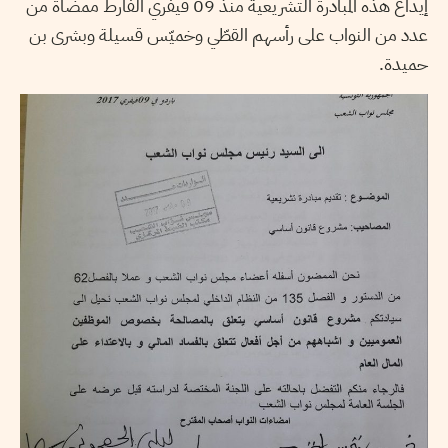
إيداع هذه المبادرة التشريعية منذ 09 فيفري الفارط ممضاة من
عدد من النواب على رأسهم القطّي وخميّس قسيلة وبشرى بن
حميدة.