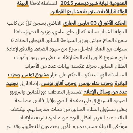
العمومية نهاية شهر ديسمبر 2015
لتسقطه لاحقا
الهيئة
.
الوقتية لمراقبة دستورية مشاريع القوانين
الحكم الأخير في 03 مارس الجاري
القاضي بسجن كلّ من كاتب
الدولة للشباب سابقا كمال حاج ساسي، وزيرة التجهيز سابقا
سميرة الحاج خياش ووزير السياحة السابق التيجاني الحداد 6
سنوات مع النفاذ العاجل، سرّع من جهود الضغط والدفع لإعادة
طرح مشروع قانون المصالحة لإنقاذ ما تبقى من رموز وأدوات
النظام السابق. تحرّك عكسته بيانات عدد من الأحزاب
السياسيّة التي استنكرت الحكم على غرار
مشروع تونس
وحزب
المبادرة
وحزب نداء تونس
وحزب آفاق تونس
، إضافة إلى
تجنيد
عدد من وسائل الإعلام
لاستدرار التعاطف مع المُدانين والترويج
لضرورة التسريع في طي صفحة الماضي وإقرار قانون مصالحة
يعفي مسؤولي النظام السابق من تبعات ممارساتهم. ليكشف
النائب عبد العزيز القطّي اليوم عن مبادرة تشريعية لإنقاذ
موظّفي الدولة حسب تعبيره الذّين يخضعون للتحقيق. وقد تم