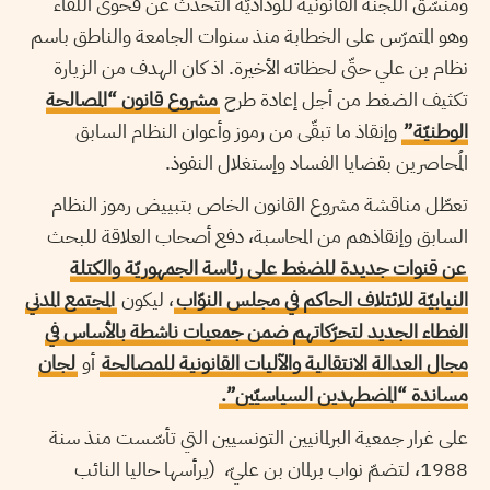
ومنسّق اللجنة القانونية للوداديّة التحدّث عن فحوى اللقاء
وهو المتمرّس على الخطابة منذ سنوات الجامعة والناطق باسم
نظام بن علي حتّى لحظاته الأخيرة. اذ كان الهدف من الزيارة
تكثيف الضغط من أجل إعادة طرح
مشروع قانون “المصالحة
الوطنيّة”
وإنقاذ ما تبقّى من رموز وأعوان النظام السابق
المُحاصرين بقضايا الفساد وإستغلال النفوذ.
تعطّل مناقشة مشروع القانون الخاص بتبييض رموز النظام
السابق وإنقاذهم من المحاسبة، دفع أصحاب العلاقة للبحث
عن قنوات جديدة للضغط على رئاسة الجمهوريّة والكتلة
النيابيّة للائتلاف الحاكم في مجلس النوّاب
، ليكون
المجتمع المدني
الغطاء الجديد لتحرّكاتهم ضمن جمعيات ناشطة بالأساس في
مجال العدالة الانتقالية والآليات القانونية للمصالحة
أو
لجان
مساندة “المضطهدين السياسيّين”.
على غرار جمعية البرلمانيين التونسيين التي تأسّست منذ سنة
1988، لتضمّ نواب برلمان بن عليّ، (يرأسها حاليا النائب