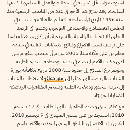
استوعبه واستغّل تجربته في الخطابة والعمل السياسيّ لتكييفها
لصالحه. وقد تدرّج هذا الأخير في عدد من المناصب الرسمية منذ
سنة 1996 تاريخ ترأسه لجنة التعليم والثقافة والشباب في
المجلس الاقتصادي والاجتماعي التونسي، وعضوا في المرصد
الوطني للانتخابات الرئاسية والتشريعية، أين كان شاهدا مباشرا
على تزييف نسب الاقتراع ونتائج الانتخابات. تفانيه في خدمة
نظام بن علي مكّنه سنة 2005 من تولّي منصب سفير تونس
لدى مكتب الأمم المتحدة في جنيف ومنظمة التجارة العالمية
ومؤتمر نزع السلاح إلى حدود سنة 2008 تاريخ مكافأته بوزارة
الشباب والرياضة التي حوّلها إلى
منبر دعائيّ
لاستقطاب الشباب
إلى حزب التجمّع ودمغجة الطلبة وتسخير التظاهرات الرياضيّة
للدعاية الحزبيّة.
مع تطوّر نسق وحجم المظاهرات التي انطلقت في 17 ديسمبر
2010، استنجد بن علي بسمير العبيدي في 9 ديسمبر 2010،
ليكون وزير الاتصال والناطق الرسمي الجديد والأخير باسم