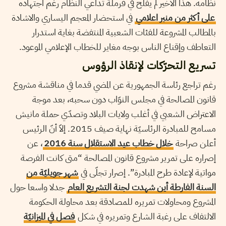
نظامه. هذا الأخير لم يفلح في فرملة تداعي النظام رغم اجتهاده
على أكثر من منبر اعلامي
في استحضار المعجم اليساري والاشادة
بالمطالب المشروعة للفئات الشعبية المنتفضة بغاية استدرار
التعاطف وإقناع الناس بوجه مغاير للخطاب الإعلامي الموعود.
تسريع التحرّكات لإنقاذ الرؤوس
رغم تراجع رئاسة الجمهورية عن المضي قدما في مناقشة مشروع
قانون المصالحة في مجلس النوّاب دون سحبه، بعد موجة
الاعتراض الشعبي في أغلب ولايات البلاد وتصدّي حملة مانيش
مسامح للمبادرة الرئاسيّة نهاية صيف 2015. إلاّ أنّ الرئيس
أعلن صراحة
خلال خطاب عيد الاستقلال سنة 2016
، عن
إصراره على تمرير مشروع قانون المصالحة “متى كانت الفرصة
مواتية لإعادة طرح المبادرة”. إصرار تجلّى في
شهر جويليّة من
السنة الفارطة أين شهدت لجنة التشريع العام
جدلا واسعا حول
المشروع ومحاولات تمريره للمصادقة بعد محاولة الحكومة
الالتفاف على رغبة الشارع وتمريره في شكل
فصل في الميزانيّة