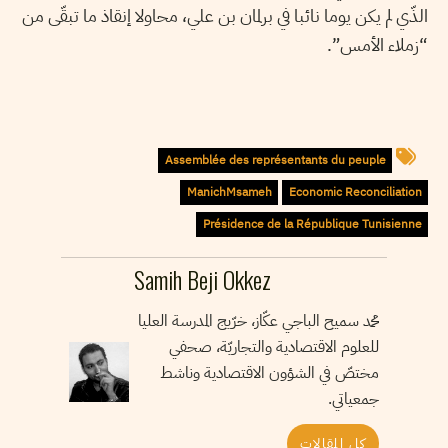
الذّي لم يكن يوما نائبا في برلمان بن علي، محاولا إنقاذ ما تبقّى من
“زملاء الأمس”.
Assemblée des représentants du peuple
ManichMsameh
Economic Reconciliation
Présidence de la République Tunisienne
Samih Beji Okkez
محمد سميح الباجي عكّاز، خرّيج المدرسة العليا
للعلوم الاقتصادية والتجاريّة، صحفي
مختصّ في الشؤون الاقتصادية وناشط
جمعياتي.
كل المقالات