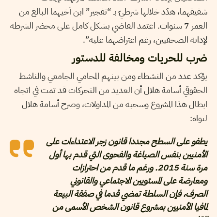
شقيقهما، هدّد خلالها شرطيّ بـ “تفجير” ابن أخيهما البالغ من
العمر 7 سنوات. اعتمد القاضي بشكل كامل على محضر الشرطة
لإدانة الصحفيين، رغم اعتراضهما عليه”.
ضرب للحريات ومخالفة للدستور
يؤكد عدد من النشطاء ومن بينهم المحامي الجامعي والناشط
الحقوقي أسامة هلال أن العديد من التحركات قد تمت في اتجاه
ابطال هذا المشروع وسحبه من المداولات، وصرح أسامة هلال
لنواة:
يطفو على السطح مجددا قانون زجر الاعتداءات على
الأمنيين بنفس الصياغة والفحوى التي قدم بها أول
مرة سنة 2015. ورغم ما قدم من احترازات
ومعارضة على المستويين الاجتماعي والقانوني
الصرف، فإن السلطة تمضي قدما في صفقة البيعة
لمافيا الأمنيين بمشروع قانون الشخص الأسمى من