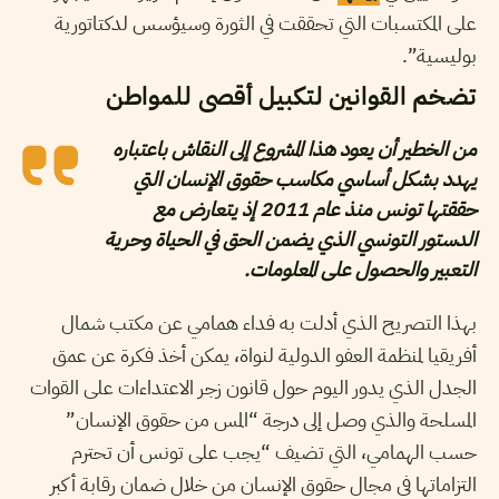
على المكتسبات التي تحققت في الثورة وسيؤسس لدكتاتورية
بوليسية”.
تضخم القوانين لتكبيل أقصى للمواطن
من الخطير أن يعود هذا المشروع إلى النقاش باعتباره
يهدد بشكل أساسي مكاسب حقوق الإنسان التي
حققتها تونس منذ عام 2011 إذ يتعارض مع
الدستور التونسي الذي يضمن الحق في الحياة وحرية
التعبير والحصول على المعلومات.
بهذا التصريح الذي أدلت به فداء همامي عن مكتب شمال
أفريقيا لمنظمة العفو الدولية لنواة، يمكن أخذ فكرة عن عمق
الجدل الذي يدور اليوم حول قانون زجر الاعتداءات على القوات
المسلحة والذي وصل إلى درجة “المس من حقوق الإنسان”
حسب الهمامي، التي تضيف “يجب على تونس أن تحترم
التزاماتها في مجال حقوق الإنسان من خلال ضمان رقابة أكبر