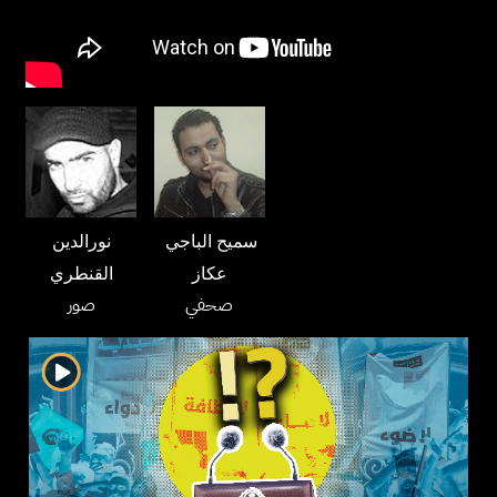
سميح الباجي
نورالدين
عكاز
القنطري
صحفي
صور