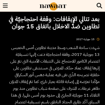
بعد تتالي الإيقافات: وقفة احتجاجيّة في
تطاوين ضدّ الاخلال باتفاق 15 جوان
2017
جويلية
15
شهدت ساحة الشعب وسط مدينة تطاوين أمس الخميس
13 جويلية 2017، وقفة احتجاجيّة دعت إليها تنسيقيّة
اعتصام الكامور للاحتجاج على التتبعّات الأمنية التي تمّ على
إثرها إيقاف عماد حدّاد، الممرّض في مستشفى تطاوين على
خلفيّة تصريحه الذّي نفى فيه عملية دهس أنور السكرافي
مؤكّدا تعرّضه إلى إصابة قاتلة بعيار ناريّ. كما تمّ إيقاف المدوّن
طاهر عريفات، المشرف على صفحة شباب تطاوين منذ يوم
الثلاثاء 11 جويليّة الجاري إلى حدود يوم أمس ظهرا. في هذا
السياق أكّد طارق الحداد الناطق باسم تنسيقية اعتصام