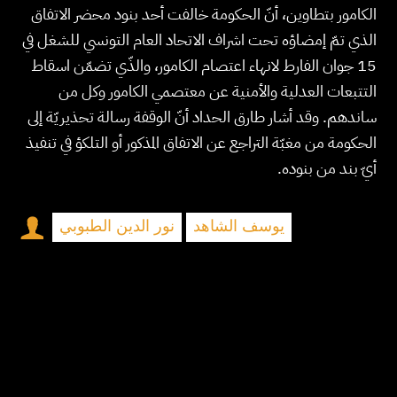
الكامور بتطاوين، أنّ الحكومة خالفت أحد بنود محضر الاتفاق
الذي تمّ إمضاؤه تحت اشراف الاتحاد العام التونسي للشغل في
15 جوان الفارط لانهاء اعتصام الكامور، والذّي تضمّن اسقاط
التتبعات العدلية والأمنية عن معتصمي الكامور وكل من
ساندهم. وقد أشار طارق الحداد أنّ الوقفة رسالة تحذيريّة إلى
الحكومة من مغبّة التراجع عن الاتفاق المذكور أو التلكؤ في تنفيذ
أيّ بند من بنوده.
يوسف الشاهد
نور الدين الطبوبي